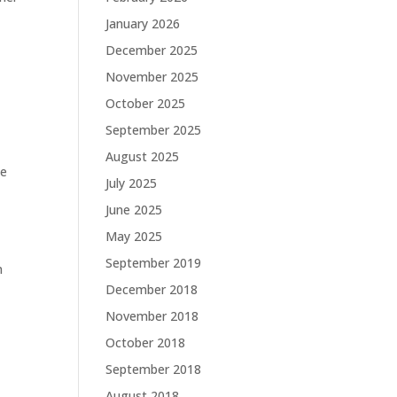
January 2026
December 2025
November 2025
October 2025
September 2025
August 2025
le
July 2025
June 2025
May 2025
September 2019
n
December 2018
November 2018
October 2018
September 2018
August 2018