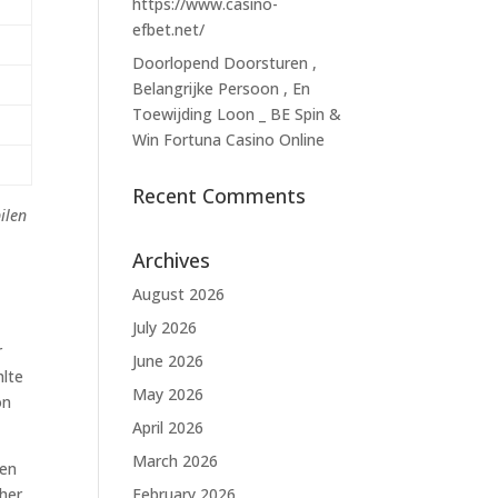
https://www.casino-
efbet.net/
Doorlopend Doorsturen ,
Belangrijke Persoon , En
Toewijding Loon _ BE Spin &
Win Fortuna Casino Online
Recent Comments
ilen
Archives
August 2026
July 2026
r
June 2026
hlte
May 2026
on
April 2026
March 2026
ten
cher
February 2026