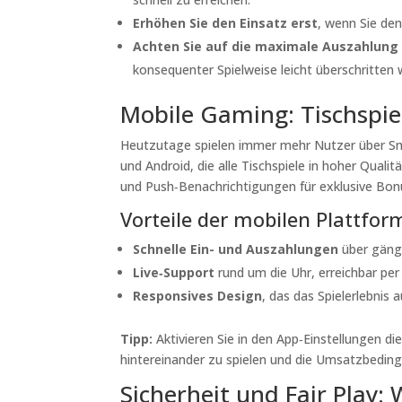
Erhöhen Sie den Einsatz erst
, wenn Sie de
Achten Sie auf die maximale Auszahlung
konsequenter Spielweise leicht überschritten
Mobile Gaming: Tischspie
Heutzutage spielen immer mehr Nutzer über Sma
und Android, die alle Tischspiele in hoher Quali
und Push‑Benachrichtigungen für exklusive Bo
Vorteile der mobilen Plattfor
Schnelle Ein- und Auszahlungen
über gängi
Live‑Support
rund um die Uhr, erreichbar per 
Responsives Design
, das das Spielerlebnis 
Tipp:
Aktivieren Sie in den App‑Einstellungen d
hintereinander zu spielen und die Umsatzbeding
Sicherheit und Fair Play