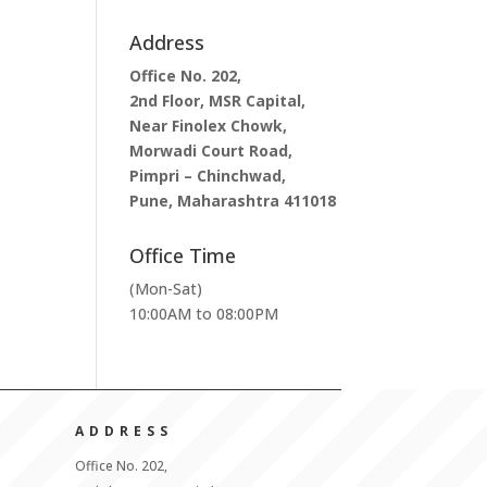
Address
Office No. 202,
2nd Floor, MSR Capital,
Near Finolex Chowk,
Morwadi Court Road,
Pimpri – Chinchwad,
Pune, Maharashtra 411018
Office Time
(Mon-Sat)
10:00AM to 08:00PM
ADDRESS
Office No. 202,