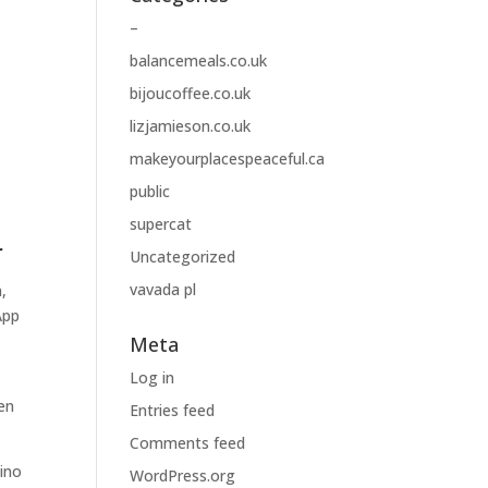
–
balancemeals.co.uk
bijoucoffee.co.uk
lizjamieson.co.uk
makeyourplacespeaceful.ca
public
supercat
r
Uncategorized
vavada pl
,
App
Meta
Log in
en
Entries feed
Comments feed
sino
WordPress.org