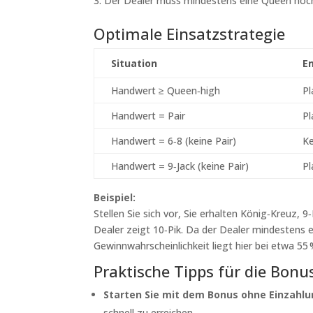
Der Dealer muss mindestens eine Queen hoch 
Optimale Einsatzstrategie
Situation
E
Handwert ≥ Queen‑high
Pl
Handwert = Pair
Pl
Handwert = 6‑8 (keine Pair)
Ke
Handwert = 9‑Jack (keine Pair)
Pl
Beispiel:
Stellen Sie sich vor, Sie erhalten König‑Kreuz, 9
Dealer zeigt 10‑Pik. Da der Dealer mindestens e
Gewinnwahrscheinlichkeit liegt hier bei etwa 55 
Praktische Tipps für die Bon
Starten Sie mit dem Bonus ohne Einzahl
schnell zu erreichen.