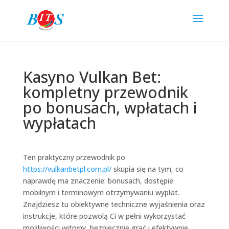
Kasyno Vulkan Bet:
kompletny przewodnik
po bonusach, wpłatach i
wypłatach
Ten praktyczny przewodnik po
https://vulkanbetpl.com.pl/
skupia się na tym, co
naprawdę ma znaczenie: bonusach, dostępie
mobilnym i terminowym otrzymywaniu wypłat.
Znajdziesz tu obiektywne techniczne wyjaśnienia oraz
instrukcje, które pozwolą Ci w pełni wykorzystać
możliwości witryny, bezpiecznie grać i efektywnie