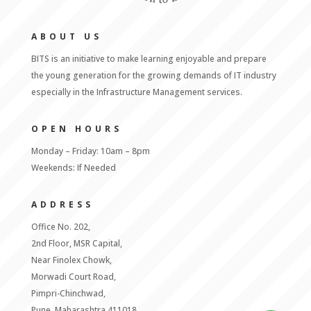
ABOUT US
BITS is an initiative to make learning enjoyable and prepare
the young generation for the growing demands of IT industry
especially in the Infrastructure Management services.
OPEN HOURS
Monday – Friday: 10am – 8pm
Weekends: If Needed
ADDRESS
Office No. 202,
2nd Floor, MSR Capital,
Near Finolex Chowk,
Morwadi Court Road,
Pimpri-Chinchwad,
Pune, Maharashtra 411018