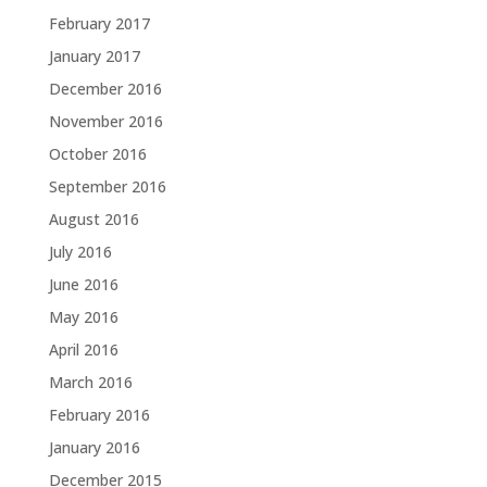
February 2017
January 2017
December 2016
November 2016
October 2016
September 2016
August 2016
July 2016
June 2016
May 2016
April 2016
March 2016
February 2016
January 2016
December 2015