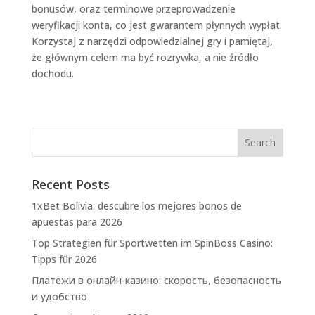
bonusów, oraz terminowe przeprowadzenie
weryfikacji konta, co jest gwarantem płynnych wypłat.
Korzystaj z narzędzi odpowiedzialnej gry i pamiętaj,
że głównym celem ma być rozrywka, a nie źródło
dochodu.
Recent Posts
1xBet Bolivia: descubre los mejores bonos de
apuestas para 2026
Top Strategien für Sportwetten im SpinBoss Casino:
Tipps für 2026
Платежи в онлайн-казино: скорость, безопасность
и удобство