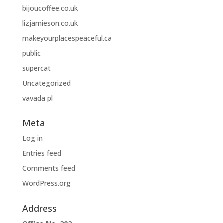
bijoucoffee.co.uk
lizjamieson.co.uk
makeyourplacespeaceful.ca
public
supercat
Uncategorized
vavada pl
Meta
Log in
Entries feed
Comments feed
WordPress.org
Address