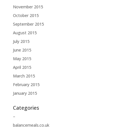
November 2015
October 2015
September 2015
August 2015
July 2015
June 2015
May 2015
April 2015
March 2015
February 2015
January 2015
Categories
–
balancemeals.co.uk