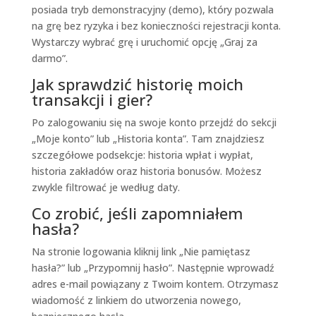
posiada tryb demonstracyjny (demo), który pozwala
na grę bez ryzyka i bez konieczności rejestracji konta.
Wystarczy wybrać grę i uruchomić opcję „Graj za
darmo”.
Jak sprawdzić historię moich
transakcji i gier?
Po zalogowaniu się na swoje konto przejdź do sekcji
„Moje konto” lub „Historia konta”. Tam znajdziesz
szczegółowe podsekcje: historia wpłat i wypłat,
historia zakładów oraz historia bonusów. Możesz
zwykle filtrować je według daty.
Co zrobić, jeśli zapomniałem
hasła?
Na stronie logowania kliknij link „Nie pamiętasz
hasła?” lub „Przypomnij hasło”. Następnie wprowadź
adres e-mail powiązany z Twoim kontem. Otrzymasz
wiadomość z linkiem do utworzenia nowego,