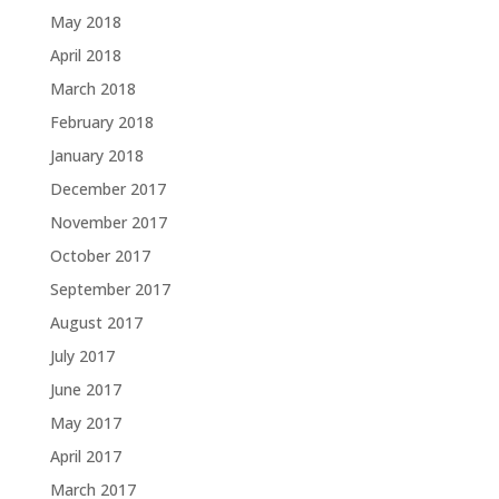
May 2018
April 2018
March 2018
February 2018
January 2018
December 2017
November 2017
October 2017
September 2017
August 2017
July 2017
June 2017
May 2017
April 2017
March 2017