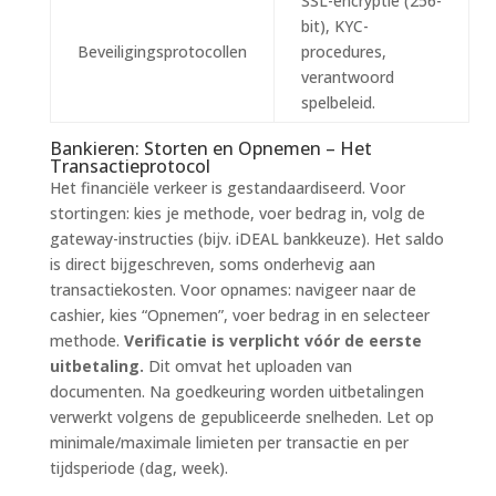
SSL-encryptie (256-
bit), KYC-
Beveiligingsprotocollen
procedures,
verantwoord
spelbeleid.
Bankieren: Storten en Opnemen – Het
Transactieprotocol
Het financiële verkeer is gestandaardiseerd. Voor
stortingen: kies je methode, voer bedrag in, volg de
gateway-instructies (bijv. iDEAL bankkeuze). Het saldo
is direct bijgeschreven, soms onderhevig aan
transactiekosten. Voor opnames: navigeer naar de
cashier, kies “Opnemen”, voer bedrag in en selecteer
methode.
Verificatie is verplicht vóór de eerste
uitbetaling.
Dit omvat het uploaden van
documenten. Na goedkeuring worden uitbetalingen
verwerkt volgens de gepubliceerde snelheden. Let op
minimale/maximale limieten per transactie en per
tijdsperiode (dag, week).