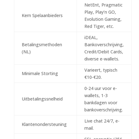
NetEnt, Pragmatic
Play, Play’n GO,
Kern Spelaanbieders
Evolution Gaming,
Red Tiger, etc.
iDEAL,
Betalingsmethoden
Bankoverschrijving,
(NL)
Credit/Debit Cards,
diverse e-wallets.
Varieert, typisch
Minimale Storting
€10-€20.
0-24 uur voor e-
wallets, 1-3
Uitbetalingssnelheid
bankdagen voor
bankoverschrijving.
Live chat 24/7, e-
Klantenondersteuning
mail.