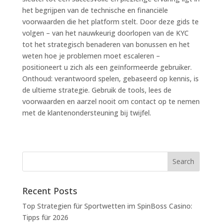
het begrijpen van de technische en financiële
voorwaarden die het platform stelt. Door deze gids te
volgen – van het nauwkeurig doorlopen van de KYC
tot het strategisch benaderen van bonussen en het
weten hoe je problemen moet escaleren –
positioneert u zich als een geïnformeerde gebruiker.
Onthoud: verantwoord spelen, gebaseerd op kennis, is
de ultieme strategie. Gebruik de tools, lees de
voorwaarden en aarzel nooit om contact op te nemen
met de klantenondersteuning bij twijfel.
Recent Posts
Top Strategien für Sportwetten im SpinBoss Casino:
Tipps für 2026