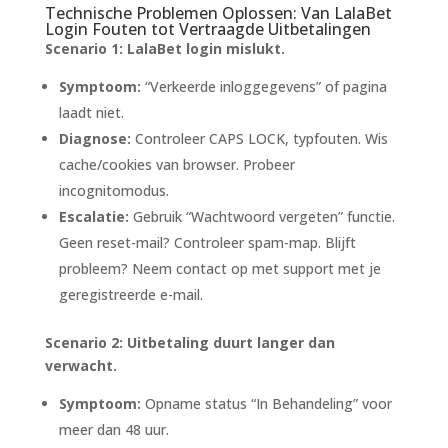
Technische Problemen Oplossen: Van LalaBet
Login Fouten tot Vertraagde Uitbetalingen
Scenario 1: LalaBet login mislukt.
Symptoom:
“Verkeerde inloggegevens” of pagina
laadt niet.
Diagnose:
Controleer CAPS LOCK, typfouten. Wis
cache/cookies van browser. Probeer
incognitomodus.
Escalatie:
Gebruik “Wachtwoord vergeten” functie.
Geen reset-mail? Controleer spam-map. Blijft
probleem? Neem contact op met support met je
geregistreerde e-mail.
Scenario 2: Uitbetaling duurt langer dan
verwacht.
Symptoom:
Opname status “In Behandeling” voor
meer dan 48 uur.