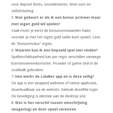
voor deposit limits, sessielimieten, time-outs en
zelfuitsluiting.
Wat gebeurt er als ik een bonus activeer maar
met eigen geld wil spelen?
Vaak moet je eerst de bonusvoorwaarden halen
voordat je met het eigen geld saldo kunt spelen. Lees
de “Bonusmodus” regels.
Waarom kan ik een bepaald spel niet vinden?
Spelbeschikbaarheid kan per regio verschillen vanwege
licentieovereenkomsten. Provider of game titel in de
zoekbalk gebruiken.
Hoe werkt de LalaBet app en is deze veilig?
De app is een wrapped webview of native applicatie,
downloadbaar via de website. Gebruik dezelfde login.
De beveiliging is identiek aan de desktop site.
Wat is het verschil tussen omschrijving
(wagering) en door-speel vereisten