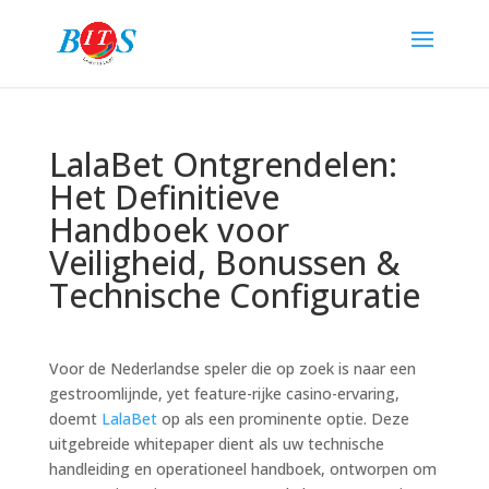
LalaBet Ontgrendelen:
Het Definitieve
Handboek voor
Veiligheid, Bonussen &
Technische Configuratie
Voor de Nederlandse speler die op zoek is naar een
gestroomlijnde, yet feature-rijke casino-ervaring,
doemt
LalaBet
op als een prominente optie. Deze
uitgebreide whitepaper dient als uw technische
handleiding en operationeel handboek, ontworpen om