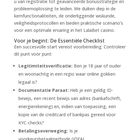
u van registratie tot geavanceerde bonusstrategie en
probleemoplossing te leiden. We duiken diep in de
kernfunctionaliteiten, de onderliggende wiskunde,
veiligheidsprotocollen en bieden praktische scenario’s
voor een optimale ervaring in het LalaBet casino.
Voor je begint: De Essentiële Checklist
Een succesvolle start vereist voorbereiding. Controleer
dit punt voor punt:
Legitimiteitsverificatie:
Ben je 18 jaar of ouder
en woonachtig in een regio waar online gokken
legaal is?
Documentatie Paraat:
Heb je een geldig ID-
bewijs, een recent bewijs van adres (bankafschrift,
energierekening) en, indien van toepassing, een
kopie van de creditcard of bankpas gereed voor
KYC-checks?
Betalingsoverweging:
Is je
voorkeursbetaalmethode (iDEAL,