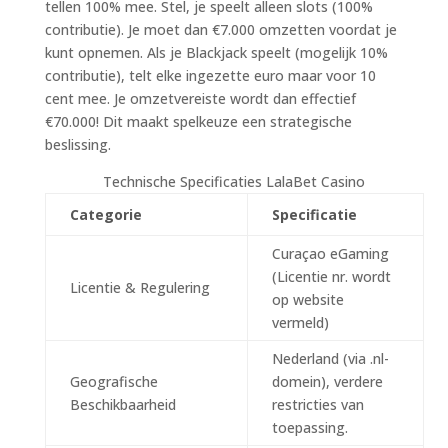
tellen 100% mee. Stel, je speelt alleen slots (100%
contributie). Je moet dan €7.000 omzetten voordat je
kunt opnemen. Als je Blackjack speelt (mogelijk 10%
contributie), telt elke ingezette euro maar voor 10
cent mee. Je omzetvereiste wordt dan effectief
€70.000! Dit maakt spelkeuze een strategische
beslissing.
Technische Specificaties LalaBet Casino
Categorie
Specificatie
Curaçao eGaming
(Licentie nr. wordt
Licentie & Regulering
op website
vermeld)
Nederland (via .nl-
Geografische
domein), verdere
Beschikbaarheid
restricties van
toepassing.