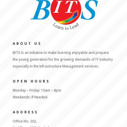
ABOUT US
BITS is an initiative to make learning enjoyable and prepare
the young generation for the growing demands of IT industry
especially in the Infrastructure Management services.
OPEN HOURS
Monday – Friday: 10am – 8pm
Weekends: If Needed
ADDRESS
Office No. 202,