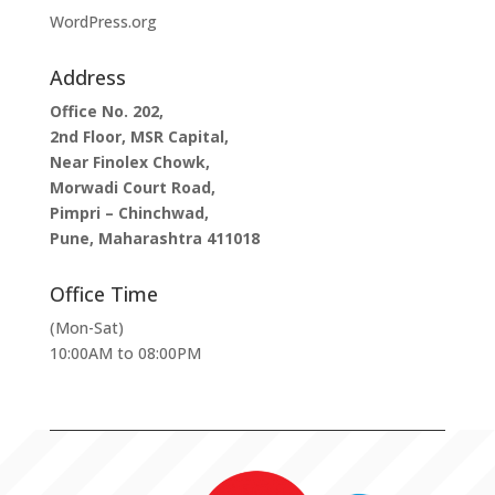
WordPress.org
Address
Office No. 202,
2nd Floor, MSR Capital,
Near Finolex Chowk,
Morwadi Court Road,
Pimpri – Chinchwad,
Pune, Maharashtra 411018
Office Time
(Mon-Sat)
10:00AM to 08:00PM