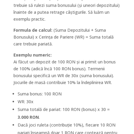
trebuie să rulezi suma bonusului (și uneori depozitului)
înainte de a putea retrage câștigurile. Să luăm un
exemplu practic.
Formula de calcul:
(Suma Depozitului + Suma
Bonusului) x Cerința de Pariere (WR) = Suma totală
care trebuie pariată.
Exemplu numeric:
Ai făcut un depozit de 100 RON și ai primit un bonus
de 100% (adică încă 100 RON bonus). Termenii
bonusului specifică un WR de 30x (suma bonusului).
Jocurile de masă contribuie 10% la îndeplinirea WR.
Suma bonus: 100 RON
WR: 30x
Suma totală de pariat: 100 RON (bonus) x 30 =
3.000 RON
.
Dacă joci ruleta (contribuție 10%), fiecare 10 RON
pariați înseamnă doar 1 RON care contează pentru