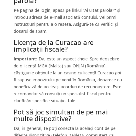
parola?
Pe pagina de login, apasă pe linkul “Ai uitat parola?” și
introdu adresa de e-mail asociată contului. Vei primi
instrucțiuni pentru a o reseta. Asigură-te că verifici și
dosarul de spam.
Licența de la Curacao are
implicații fiscale?
Important:
Da, este un aspect cheie. Spre deosebire
de o licență MGA (Malta) sau ONJN (România),
câștigurile obținute la un casino cu licență Curacao
pot
fi supuse impozitului pe venit în România, deoarece nu
beneficiază de aceleași acorduri de recunoaștere. Este
recomandat să consulți un specialist fiscal pentru
clarificări specifice situației tale.
Pot să joc simultan de pe mai
multe dispozitive?
Da, în general, te poți conecta la același cont de pe
diferite dispozitive (telefon, tabletă, computer). Cu