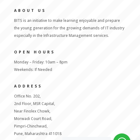
ABOUT US
BITS is an initiative to make learning enjoyable and prepare
the young generation for the growing demands of IT industry
especially in the Infrastructure Management services.
OPEN HOURS
Monday – Friday: 10am – 8pm
Weekends: If Needed
ADDRESS
Office No. 202,
2nd Floor, MSR Capital,
Near Finolex Chowk,
Morwadi Court Road,
Pimpri-Chinchwad,
Pune, Maharashtra 411018