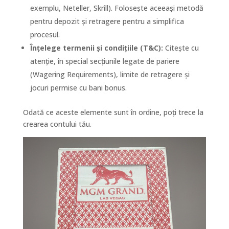
exemplu, Neteller, Skrill). Folosește aceeași metodă
pentru depozit și retragere pentru a simplifica
procesul.
Înțelege termenii și condițiile (T&C):
Citește cu
atenție, în special secțiunile legate de pariere
(Wagering Requirements), limite de retragere și
jocuri permise cu bani bonus.
Odată ce aceste elemente sunt în ordine, poți trece la
crearea contului tău.