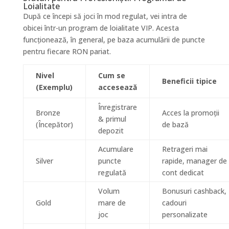
Loialitate
După ce începi să joci în mod regulat, vei intra de
obicei într-un program de loialitate VIP. Acesta
funcționează, în general, pe baza acumulării de puncte
pentru fiecare RON pariat.
Nivel
Cum se
Beneficii tipice
(Exemplu)
accesează
Înregistrare
Bronze
Acces la promoții
& primul
(Începător)
de bază
depozit
Acumulare
Retrageri mai
Silver
puncte
rapide, manager de
regulată
cont dedicat
Volum
Bonusuri cashback,
Gold
mare de
cadouri
joc
personalizate