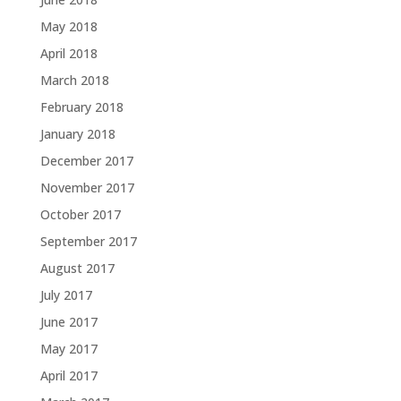
May 2018
April 2018
March 2018
February 2018
January 2018
December 2017
November 2017
October 2017
September 2017
August 2017
July 2017
June 2017
May 2017
April 2017