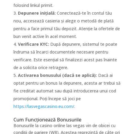
folosind linkul primit.
Depunere inițială:
Conectează-te în contul tău
nou, accesează casieria și alege o metodă de plată
pentru a face primul tău depozit. Atenție la ofertele de
bun venit active în acel moment.
Verificare KYC:
După depunere, sistemul te poate
îndruma să încarci documentele necesare pentru
verificare. Este esențial să finalizezi acest pas înainte
de a solicita orice retragere.
Activarea bonusului (dacă se aplică):
Dacă ai
optat pentru un bonus la depunere, acesta ar trebui să
fie creditat automat sau după introducerea unui cod
promoțional. Poți începe să joci pe
https://lasvegascasino.eu.com/
.
Cum Funcționează Bonusurile
Bonusurile la casino online las vegas vin de obicei cu
condiții de pariere (WR). Acestea reprezintă de câte ori