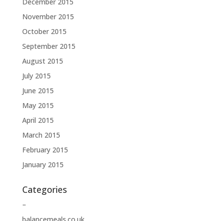
December 2015
November 2015
October 2015
September 2015
August 2015
July 2015
June 2015
May 2015
April 2015
March 2015
February 2015
January 2015
Categories
–
balancemeals.co.uk