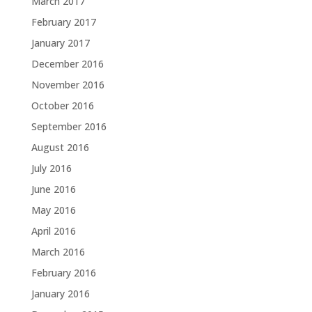
March 2017
February 2017
January 2017
December 2016
November 2016
October 2016
September 2016
August 2016
July 2016
June 2016
May 2016
April 2016
March 2016
February 2016
January 2016