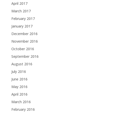
April 2017
March 2017
February 2017
January 2017
December 2016
November 2016
October 2016
September 2016
August 2016
July 2016
June 2016
May 2016
April 2016
March 2016
February 2016