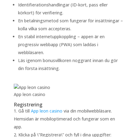
Identifierationshandlingar (ID-kort, pass eller
körkort) för verifiering.
En betalningsmetod som fungerar för insättningar –
kolla vilka som accepteras.
En stabil internetuppkoppling – appen är en
progressiv webbapp (PWA) som laddas i
webbläsaren.
Läs igenom bonusvillkoren noggrant innan du gör
din första insättning.
App leon casino
Registrering
Gå till
App leon casino
via din mobilwebbläsare.
Hemsidan är mobiloptimerad och fungerar som en
app.
Klicka på \”Registrera\” och fyll i dina uppgifter: