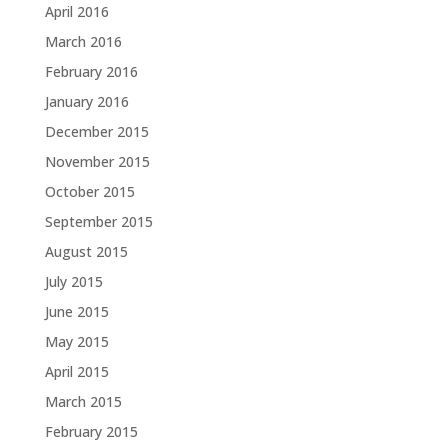
April 2016
March 2016
February 2016
January 2016
December 2015
November 2015
October 2015
September 2015
August 2015
July 2015
June 2015
May 2015
April 2015
March 2015
February 2015