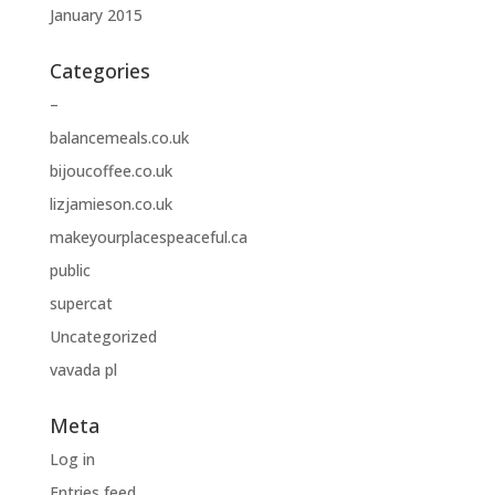
January 2015
Categories
–
balancemeals.co.uk
bijoucoffee.co.uk
lizjamieson.co.uk
makeyourplacespeaceful.ca
public
supercat
Uncategorized
vavada pl
Meta
Log in
Entries feed