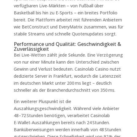
verfügbaren Live‑Märkten – von Fußball über
Basketball bis hin zu E‑Sports – ein breites Portfolio
bereit. Die Plattform arbeitet mit führenden Anbietern
wie BetConstruct und EveryMatrix zusammen, was für
stabile Streams und schnelle Quotenupdates sorgt.
Performance und Qualität: Geschwindigkeit &
Zuverlässigkeit
Bei Live‑Wetten zählt jede Sekunde. Eine Verzögerung
von nur einer Minute kann den Unterschied zwischen
Gewinn und Verlust bedeuten. Casinolab Casino nutzt
dedizierte Server in Frankfurt, wodurch die Latenzzeit
im deutschen Markt unter 200 ms liegt – deutlich
schneller als der Branchendurchschnitt von 350 ms.
Ein weiterer Pluspunkt ist die
Auszahlungsgeschwindigkeit. Während viele Anbieter
48–72 Stunden benötigen, verarbeitet Casinolab
E‑Wallet‑Auszahlungen bereits nach 24 Stunden.
Banküberweisungen werden innerhalb von 48 Stunden
gutgeschrieben. Diese Schnelligkeit wird von 92 % der