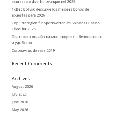
sicurezza e divertiti ovunque nel 2026
1xBet Bolivia: descubre los mejores bonos de
apuestas para 2026
Top Strategien für Sportwetten im SpinBoss Casino:
Tipps für 2026
Платежи в онлайн-казино: скорость, безопасность
и удобство
Coronavirus disease 2019
Recent Comments
Archives
August 2026
July 2026
June 2026
May 2026