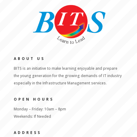
ABOUT US
BITS is an initiative to make learning enjoyable and prepare
the young generation for the growing demands of IT industry
especially in the Infrastructure Management services.
OPEN HOURS
Monday – Friday: 10am – 8pm
Weekends: If Needed
ADDRESS