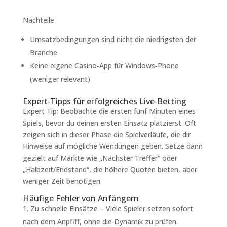
Nachteile
Umsatzbedingungen sind nicht die niedrigsten der
Branche
Keine eigene Casino‑App für Windows‑Phone
(weniger relevant)
Expert‑Tipps für erfolgreiches Live‑Betting
Expert Tip: Beobachte die ersten fünf Minuten eines
Spiels, bevor du deinen ersten Einsatz platzierst. Oft
zeigen sich in dieser Phase die Spielverläufe, die dir
Hinweise auf mögliche Wendungen geben. Setze dann
gezielt auf Märkte wie „Nächster Treffer“ oder
„Halbzeit/Endstand“, die höhere Quoten bieten, aber
weniger Zeit benötigen.
Häufige Fehler von Anfängern
Zu schnelle Einsätze – Viele Spieler setzen sofort
nach dem Anpfiff, ohne die Dynamik zu prüfen.