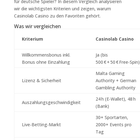
für deutsche Spieler? In diesem Vergleich analysieren
wir die wichtigsten Kriterien und zeigen, warum
Casinolab Casino zu den Favoriten gehört.
Was wir vergleichen
Kriterium
Casinolab Casino
Willkommensbonus inkl.
Ja (bis
Bonus ohne Einzahlung
500 € + 50 € Free‑Spin)
Malta Gaming
Lizenz & Sicherheit
Authority + German
Gambling Authority
24 h (E‑Wallet), 48 h
Auszahlungsgeschwindigkeit
(Bank)
30+ Sportarten,
Live‑Betting‑Markt
2000+ Events pro
Tag