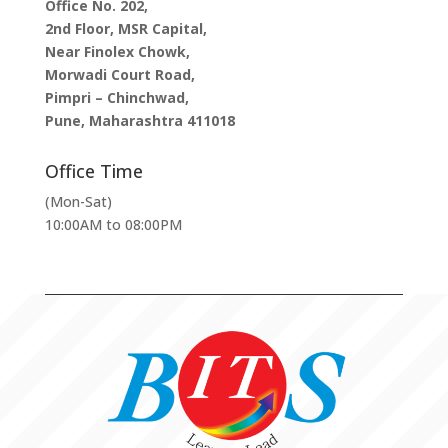
Office No. 202,
2nd Floor, MSR Capital,
Near Finolex Chowk,
Morwadi Court Road,
Pimpri – Chinchwad,
Pune, Maharashtra 411018
Office Time
(Mon-Sat)
10:00AM to 08:00PM