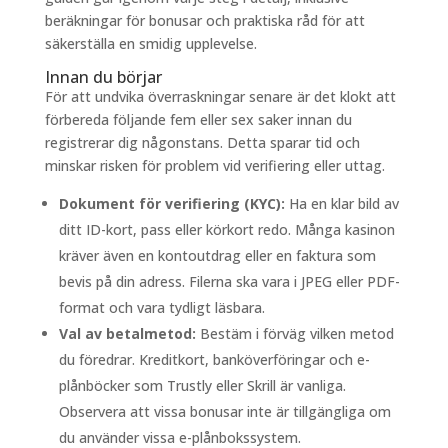
beräkningar för bonusar och praktiska råd för att
säkerställa en smidig upplevelse.
Innan du börjar
För att undvika överraskningar senare är det klokt att
förbereda följande fem eller sex saker innan du
registrerar dig någonstans. Detta sparar tid och
minskar risken för problem vid verifiering eller uttag.
Dokument för verifiering (KYC):
Ha en klar bild av
ditt ID-kort, pass eller körkort redo. Många kasinon
kräver även en kontoutdrag eller en faktura som
bevis på din adress. Filerna ska vara i JPEG eller PDF-
format och vara tydligt läsbara.
Val av betalmetod:
Bestäm i förväg vilken metod
du föredrar. Kreditkort, banköverföringar och e-
plånböcker som Trustly eller Skrill är vanliga.
Observera att vissa bonusar inte är tillgängliga om
du använder vissa e-plånbokssystem.