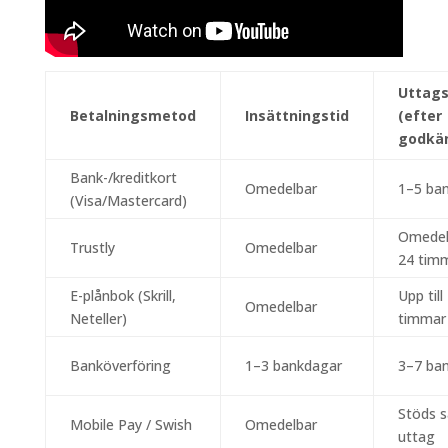
Uttags
Betalningsmetod
Insättningstid
(efter
godkä
Bank-/kreditkort
Omedelbar
1–5 ba
(Visa/Mastercard)
Omedelb
Trustly
Omedelbar
24 tim
E-plånbok (Skrill,
Upp till
Omedelbar
Neteller)
timmar
Banköverföring
1–3 bankdagar
3–7 ba
Stöds s
Mobile Pay / Swish
Omedelbar
uttag