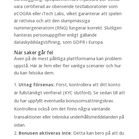
vara certifierad av oberoende testlaboratorier som
eCOGRA eller iTech Labs, vilket garanterar att spelen
är rättvisa och att den slumpmässiga
nummergeneratorn (RNG) fungerar korrekt. Slutligen
hanteras personuppgifter enligt gällande
dataskyddslagstiftning, som GDPR i Europa.
När saker går fel
Även på de mest pålitliga plattformarna kan problem
uppstå. Här är fem eller fler vanliga scenarier och hur
du kan felsöka dem.
Uttag försenas:
Först, kontrollera att ditt konto
är fullständigt verifierat (KYC slutförd). Se sedan till att
du har uppfyllt eventuella bonusomsättningskrav.
Kontrollera också om det finns några väntande
transaktioner eller tekniska underhållsmeddelanden på
sidan.
Bonusen aktiveras inte:
Detta kan bero på att du