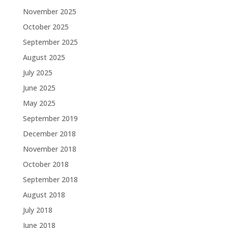
November 2025
October 2025
September 2025
August 2025
July 2025
June 2025
May 2025
September 2019
December 2018
November 2018
October 2018
September 2018
August 2018
July 2018
June 2018