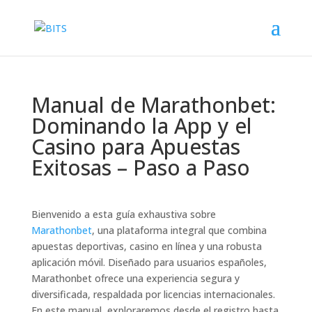
Manual de Marathonbet:
Dominando la App y el
Casino para Apuestas
Exitosas – Paso a Paso
Bienvenido a esta guía exhaustiva sobre
Marathonbet
, una plataforma integral que combina
apuestas deportivas, casino en línea y una robusta
aplicación móvil. Diseñado para usuarios españoles,
Marathonbet ofrece una experiencia segura y
diversificada, respaldada por licencias internacionales.
En este manual, exploraremos desde el registro hasta