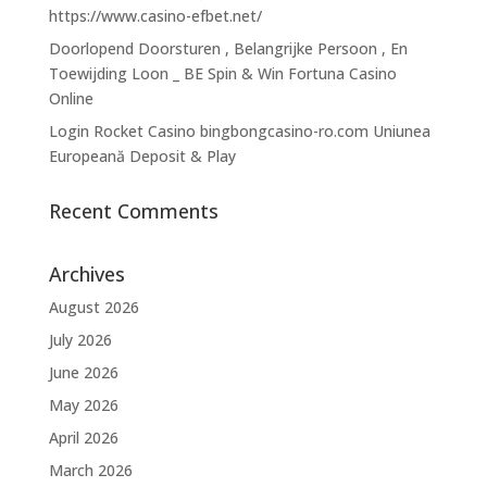
https://www.casino-efbet.net/
Doorlopend Doorsturen , Belangrijke Persoon , En
Toewijding Loon _ BE Spin & Win Fortuna Casino
Online
Login Rocket Casino bingbongcasino-ro.com Uniunea
Europeană Deposit & Play
Recent Comments
Archives
August 2026
July 2026
June 2026
May 2026
April 2026
March 2026