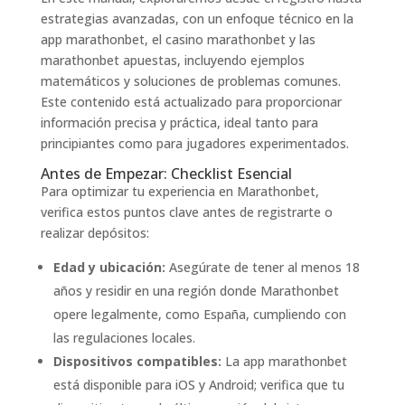
estrategias avanzadas, con un enfoque técnico en la
app marathonbet, el casino marathonbet y las
marathonbet apuestas, incluyendo ejemplos
matemáticos y soluciones de problemas comunes.
Este contenido está actualizado para proporcionar
información precisa y práctica, ideal tanto para
principiantes como para jugadores experimentados.
Antes de Empezar: Checklist Esencial
Para optimizar tu experiencia en Marathonbet,
verifica estos puntos clave antes de registrarte o
realizar depósitos:
Edad y ubicación:
Asegúrate de tener al menos 18
años y residir en una región donde Marathonbet
opere legalmente, como España, cumpliendo con
las regulaciones locales.
Dispositivos compatibles:
La app marathonbet
está disponible para iOS y Android; verifica que tu