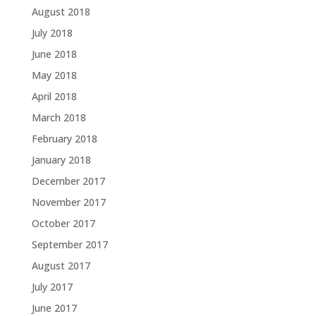
August 2018
July 2018
June 2018
May 2018
April 2018
March 2018
February 2018
January 2018
December 2017
November 2017
October 2017
September 2017
August 2017
July 2017
June 2017