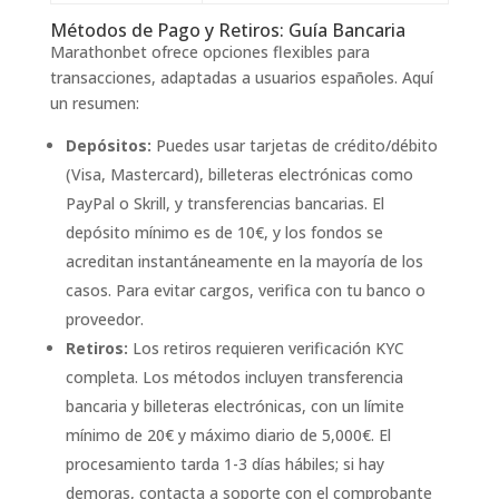
Métodos de Pago y Retiros: Guía Bancaria
Marathonbet ofrece opciones flexibles para
transacciones, adaptadas a usuarios españoles. Aquí
un resumen:
Depósitos:
Puedes usar tarjetas de crédito/débito
(Visa, Mastercard), billeteras electrónicas como
PayPal o Skrill, y transferencias bancarias. El
depósito mínimo es de 10€, y los fondos se
acreditan instantáneamente en la mayoría de los
casos. Para evitar cargos, verifica con tu banco o
proveedor.
Retiros:
Los retiros requieren verificación KYC
completa. Los métodos incluyen transferencia
bancaria y billeteras electrónicas, con un límite
mínimo de 20€ y máximo diario de 5,000€. El
procesamiento tarda 1-3 días hábiles; si hay
demoras, contacta a soporte con el comprobante