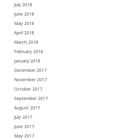
July 2018
June 2018
May 2018
April 2018
March 2018
February 2018
January 2018
December 2017
November 2017
October 2017
September 2017
August 2017
July 2017
June 2017
May 2017