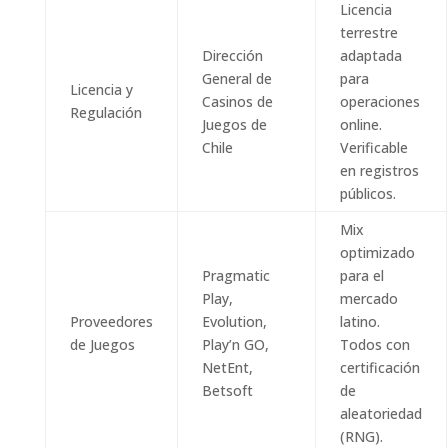
Licencia
terrestre
Dirección
adaptada
General de
para
Licencia y
Casinos de
operaciones
Regulación
Juegos de
online.
Chile
Verificable
en registros
públicos.
Mix
optimizado
Pragmatic
para el
Play,
mercado
Proveedores
Evolution,
latino.
de Juegos
Play’n GO,
Todos con
NetEnt,
certificación
Betsoft
de
aleatoriedad
(RNG).