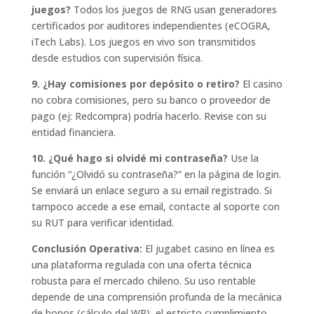
juegos?
Todos los juegos de RNG usan generadores
certificados por auditores independientes (eCOGRA,
iTech Labs). Los juegos en vivo son transmitidos
desde estudios con supervisión física.
9. ¿Hay comisiones por depósito o retiro?
El casino
no cobra comisiones, pero su banco o proveedor de
pago (ej: Redcompra) podría hacerlo. Revise con su
entidad financiera.
10. ¿Qué hago si olvidé mi contraseña?
Use la
función “¿Olvidó su contraseña?” en la página de login.
Se enviará un enlace seguro a su email registrado. Si
tampoco accede a ese email, contacte al soporte con
su RUT para verificar identidad.
Conclusión Operativa:
El jugabet casino en línea es
una plataforma regulada con una oferta técnica
robusta para el mercado chileno. Su uso rentable
depende de una comprensión profunda de la mecánica
de bonos (cálculo del WR), el estricto cumplimiento