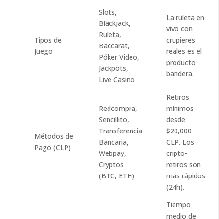
Slots,
La ruleta en
Blackjack,
vivo con
Ruleta,
Tipos de
crupieres
Baccarat,
Juego
reales es el
Póker Video,
producto
Jackpots,
bandera.
Live Casino
Retiros
Redcompra,
mínimos
Sencillito,
desde
Transferencia
$20,000
Métodos de
Bancaria,
CLP. Los
Pago (CLP)
Webpay,
cripto-
Cryptos
retiros son
(BTC, ETH)
más rápidos
(24h).
Tiempo
medio de