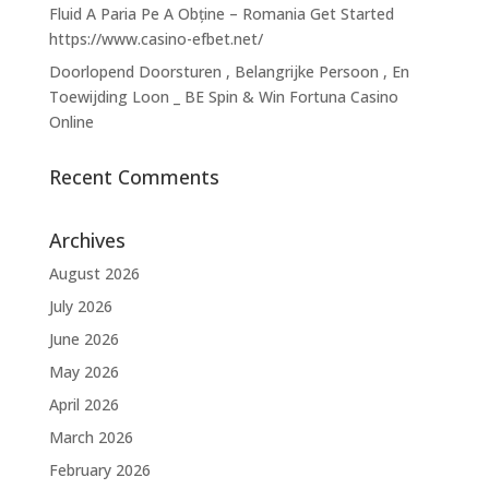
Fluid A Paria Pe A Obține – Romania Get Started
https://www.casino-efbet.net/
Doorlopend Doorsturen , Belangrijke Persoon , En
Toewijding Loon _ BE Spin & Win Fortuna Casino
Online
Recent Comments
Archives
August 2026
July 2026
June 2026
May 2026
April 2026
March 2026
February 2026