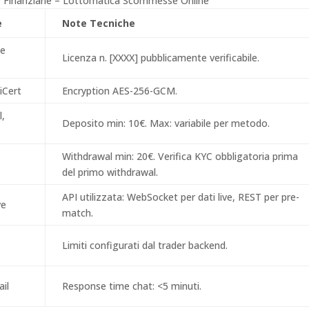
e Finanziarie – Lottomatica Scommesse Online
e
Note Tecniche
ne
Licenza n. [XXXX] pubblicamente verificabile.
iCert
Encryption AES-256-GCM.
l,
Deposito min: 10€. Max: variabile per metodo.
Withdrawal min: 20€. Verifica KYC obbligatoria prima
del primo withdrawal.
API utilizzata: WebSocket per dati live, REST per pre-
ve
match.
Limiti configurati dal trader backend.
ail
Response time chat: <5 minuti.