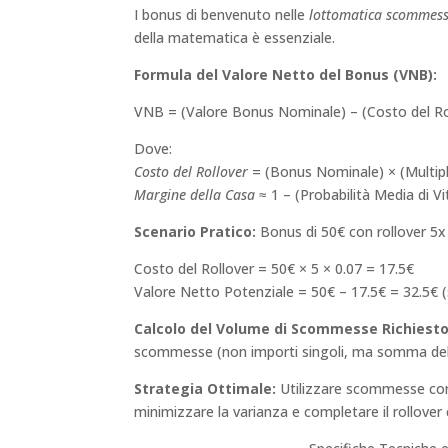
I bonus di benvenuto nelle
lottomatica scommes
della matematica è essenziale.
Formula del Valore Netto del Bonus (VNB):
VNB = (Valore Bonus Nominale) – (Costo del Roll
Dove:
Costo del Rollover
= (Bonus Nominale) × (Multipli
Margine della Casa
≈ 1 – (Probabilità Media di Vi
Scenario Pratico:
Bonus di 50€ con rollover 5x
Costo del Rollover = 50€ × 5 × 0.07 = 17.5€
Valore Netto Potenziale = 50€ – 17.5€ = 32.5€ (so
Calcolo del Volume di Scommesse Richiesto
scommesse (non importi singoli, ma somma delle
Strategia Ottimale:
Utilizzare scommesse con q
minimizzare la varianza e completare il rollover 