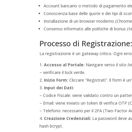
Account bancario o metodo di pagamento elettro
Conoscenza base delle quote e dei tipi di sco
Installazione di un browser moderno (Chrome 
Consenso informato alle politiche di bonus (ter
Processo di Registrazione
La registrazione è un gateway critico. Ogni erro
Accesso al Portale:
Navigare verso il sito
lo
– verificare il lock verde.
Inizio Form:
Cliccare “Registrati”. Il form è u
Input dei Dati:
– Codice Fiscale: viene validato contro un patte
– Email: viene inviato un token di verifica OTP
– Telefono: necessario per il 2FA (Two-Factor A
Creazione Credenziali:
La password deve ave
hash bcrypt.