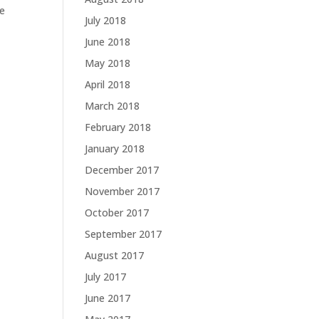
ne
July 2018
June 2018
May 2018
April 2018
March 2018
February 2018
January 2018
December 2017
November 2017
October 2017
i
September 2017
August 2017
July 2017
June 2017