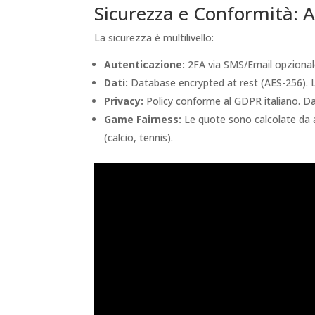
Sicurezza e Conformità: A
La sicurezza è multilivello:
Autenticazione:
2FA via SMS/Email opzional
Dati:
Database encrypted at rest (AES-256). L
Privacy:
Policy conforme al GDPR italiano. Dat
Game Fairness:
Le quote sono calcolate da a
(calcio, tennis).