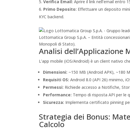
Verifica Email:
Aprire il link nell’email entro
Primo Deposito:
Effettuare un deposito mini
KYC backend.
Lottomatica Group S.p.A. – Entità concessiona
Monopoli di Stato).
Analisi dell’Applicazione
L’app mobile (iOS/Android) è un client nativo ch
Dimensioni:
~150 MB (Android APK), ~180 MB (
Requisiti OS:
Android 8.0 (API 26) minimo, iO
Permessi:
Richiede accesso a Notifiche, Stor
Performance:
Tempo di risposta API per le qu
Sicurezza:
Implementa certificato pinning pe
Strategia dei Bonus: Mate
Calcolo