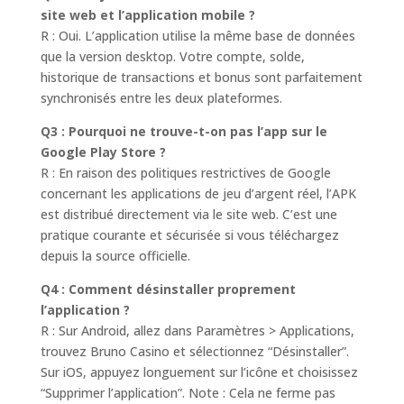
site web et l’application mobile ?
R : Oui. L’application utilise la même base de données
que la version desktop. Votre compte, solde,
historique de transactions et bonus sont parfaitement
synchronisés entre les deux plateformes.
Q3 : Pourquoi ne trouve-t-on pas l’app sur le
Google Play Store ?
R : En raison des politiques restrictives de Google
concernant les applications de jeu d’argent réel, l’APK
est distribué directement via le site web. C’est une
pratique courante et sécurisée si vous téléchargez
depuis la source officielle.
Q4 : Comment désinstaller proprement
l’application ?
R : Sur Android, allez dans Paramètres > Applications,
trouvez Bruno Casino et sélectionnez “Désinstaller”.
Sur iOS, appuyez longuement sur l’icône et choisissez
“Supprimer l’application”. Note : Cela ne ferme pas