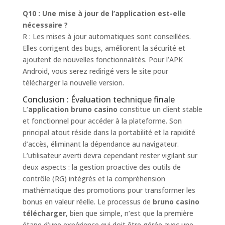
Q10 : Une mise à jour de l’application est-elle
nécessaire ?
R : Les mises à jour automatiques sont conseillées.
Elles corrigent des bugs, améliorent la sécurité et
ajoutent de nouvelles fonctionnalités. Pour l’APK
Android, vous serez redirigé vers le site pour
télécharger la nouvelle version.
Conclusion : Évaluation technique finale
L’
application bruno casino
constitue un client stable
et fonctionnel pour accéder à la plateforme. Son
principal atout réside dans la portabilité et la rapidité
d’accès, éliminant la dépendance au navigateur.
L’utilisateur averti devra cependant rester vigilant sur
deux aspects : la gestion proactive des outils de
contrôle (RG) intégrés et la compréhension
mathématique des promotions pour transformer les
bonus en valeur réelle. Le processus de
bruno casino
télécharger
, bien que simple, n’est que la première
étape d’une expérience qui doit être gérée avec une