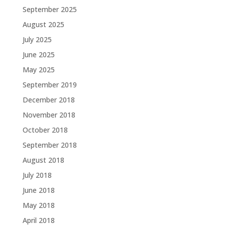
September 2025
August 2025
July 2025
June 2025
May 2025
September 2019
December 2018
November 2018
October 2018
September 2018
August 2018
July 2018
June 2018
May 2018
April 2018