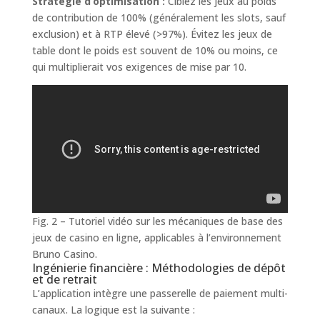
Stratégie d’optimisation :
Ciblez les jeux au poids
de contribution de 100% (généralement les slots, sauf
exclusion) et à RTP élevé (>97%). Évitez les jeux de
table dont le poids est souvent de 10% ou moins, ce
qui multiplierait vos exigences de mise par 10.
Fig. 2 – Tutoriel vidéo sur les mécaniques de base des
jeux de casino en ligne, applicables à l’environnement
Bruno Casino.
Ingénierie financière : Méthodologies de dépôt
et de retrait
L’application intègre une passerelle de paiement multi-
canaux. La logique est la suivante :