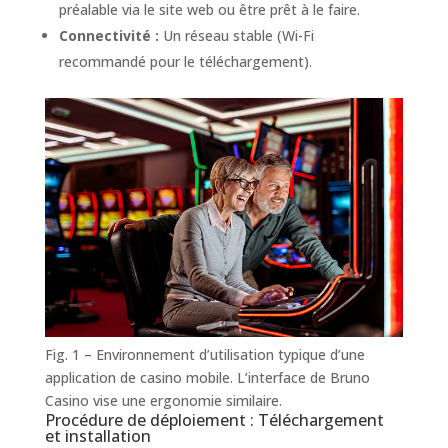
préalable via le site web ou être prêt à le faire.
Connectivité :
Un réseau stable (Wi-Fi
recommandé pour le téléchargement).
Fig. 1 – Environnement d’utilisation typique d’une
application de casino mobile. L’interface de Bruno
Casino vise une ergonomie similaire.
Procédure de déploiement : Téléchargement
et installation