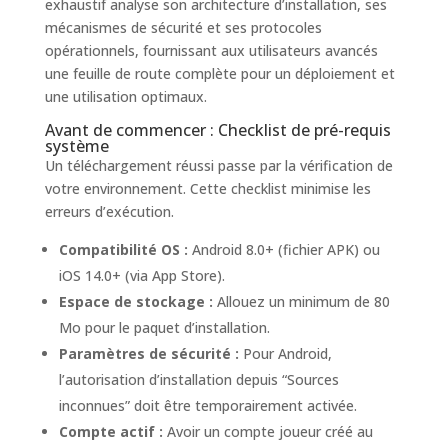
exhaustif analyse son architecture d’installation, ses
mécanismes de sécurité et ses protocoles
opérationnels, fournissant aux utilisateurs avancés
une feuille de route complète pour un déploiement et
une utilisation optimaux.
Avant de commencer : Checklist de pré-requis
système
Un téléchargement réussi passe par la vérification de
votre environnement. Cette checklist minimise les
erreurs d’exécution.
Compatibilité OS :
Android 8.0+ (fichier APK) ou
iOS 14.0+ (via App Store).
Espace de stockage :
Allouez un minimum de 80
Mo pour le paquet d’installation.
Paramètres de sécurité :
Pour Android,
l’autorisation d’installation depuis “Sources
inconnues” doit être temporairement activée.
Compte actif :
Avoir un compte joueur créé au