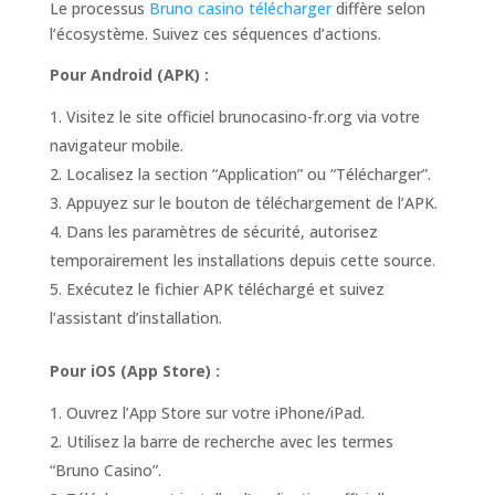
Le processus
Bruno casino télécharger
diffère selon
l’écosystème. Suivez ces séquences d’actions.
Pour Android (APK) :
Visitez le site officiel brunocasino-fr.org via votre
navigateur mobile.
Localisez la section “Application” ou “Télécharger”.
Appuyez sur le bouton de téléchargement de l’APK.
Dans les paramètres de sécurité, autorisez
temporairement les installations depuis cette source.
Exécutez le fichier APK téléchargé et suivez
l’assistant d’installation.
Pour iOS (App Store) :
Ouvrez l’App Store sur votre iPhone/iPad.
Utilisez la barre de recherche avec les termes
“Bruno Casino”.