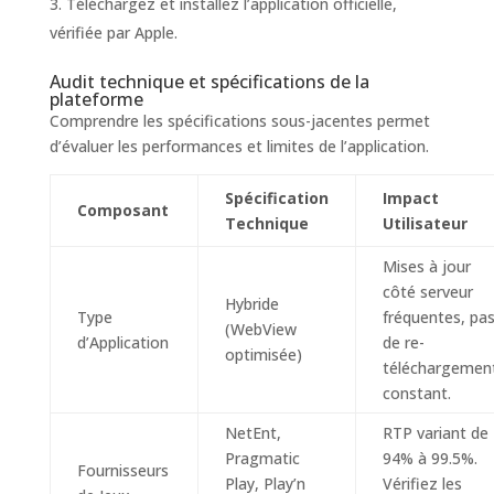
Téléchargez et installez l’application officielle,
vérifiée par Apple.
Audit technique et spécifications de la
plateforme
Comprendre les spécifications sous-jacentes permet
d’évaluer les performances et limites de l’application.
Spécification
Impact
Composant
Technique
Utilisateur
Mises à jour
côté serveur
Hybride
Type
fréquentes, pa
(WebView
d’Application
de re-
optimisée)
téléchargemen
constant.
NetEnt,
RTP variant de
Pragmatic
94% à 99.5%.
Fournisseurs
Play, Play’n
Vérifiez les