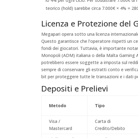
lo 4% per ogni ciclo. Per soddisfare 7.000€ di r
teorico (hold) sarebbe circa 7.000€ × 4% = 28
Licenza e Protezione del 
Megapari opera sotto una licenza internazional
Questo garantisce che l’operatore rispetti un ce
fondi dei giocatori. Tuttavia, è importante nota
Monopoli (ADM) italiana o della Malta Gaming Au
potrebbero essere soggette a imposta sul reddit
sempre di conservare gli estratti conto e verific
bit per proteggere tutte le transazioni e i dati p
Depositi e Prelievi
Metodo
Tipo
Visa /
Carta di
Mastercard
Credito/Debito