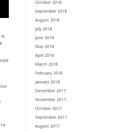
October 2018
September 2018
August 2018
July 2018
 le
June 2018
o
May 2018
April 2018
 100€
March 2018
February 2018
January 2018
tino
December 2017
November 2017
i
October 2017
September 2017
rca
August 2017