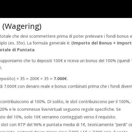
o (Wagering)
 totale che devi scommettere prima di poter prelevare i fondi bonus e
iplo (es. 35x). La formula generale è:
(Importo del Bonus + Import
Totale di Puntata
.
Supponiamo che tu depositi 100€ e riceva un bonus del 100% (quindi
x.
posito) × 35 = 200€ × 35 =
7.000€
.
di 7.000€ con denaro reale e bonus combinati prima che i fondi diven
ontribuiscono al 100%. Di solito, le slot contribuiscono per il 100%, 
10-20% e le scommesse live/virtuali seguono regole specifiche. Se
to del 10%, solo 10€ verranno conteggiati verso il requisito.
 slot con RTP del 96% e puntata media di 1€, teoricamente “perdi” ci