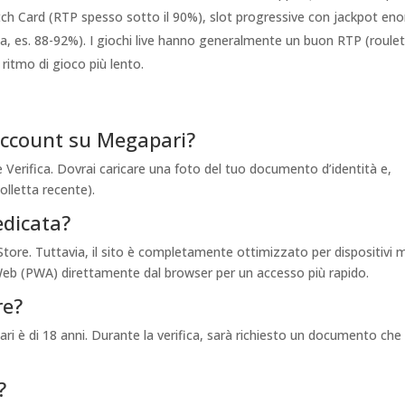
tch Card (RTP spesso sotto il 90%), slot progressive con jackpot en
a, es. 88-92%). I giochi live hanno generalmente un buon RTP (roule
ritmo di gioco più lento.
 account su Megapari?
e Verifica. Dovrai caricare una foto del tuo documento d’identità e,
olletta recente).
edicata?
tore. Tuttavia, il sito è completamente ottimizzato per dispositivi m
eb (PWA) direttamente dal browser per un accesso più rapido.
re?
ri è di 18 anni. Durante la verifica, sarà richiesto un documento che
?