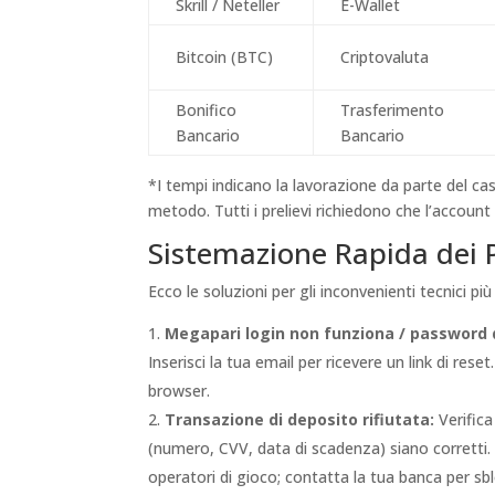
Skrill / Neteller
E-Wallet
Bitcoin (BTC)
Criptovaluta
Bonifico
Trasferimento
Bancario
Bancario
*I tempi indicano la lavorazione da parte del ca
metodo. Tutti i prelievi richiedono che l’accoun
Sistemazione Rapida dei 
Ecco le soluzioni per gli inconvenienti tecnici pi
Megapari login non funziona / password 
Inserisci la tua email per ricevere un link di rese
browser.
Transazione di deposito rifiutata:
Verifica 
(numero, CVV, data di scadenza) siano corretti.
operatori di gioco; contatta la tua banca per sb