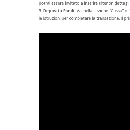
potrai essere invitato a inserire ulteriori dettagl
Deposita Fondi:
Vai nella sezione “Cassa” o 
le istruzioni per completare la transazione. Il p