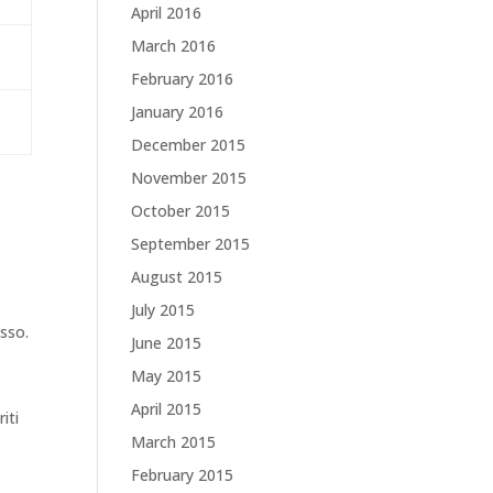
April 2016
March 2016
February 2016
January 2016
December 2015
November 2015
October 2015
September 2015
August 2015
July 2015
sso.
June 2015
May 2015
April 2015
iti
March 2015
February 2015