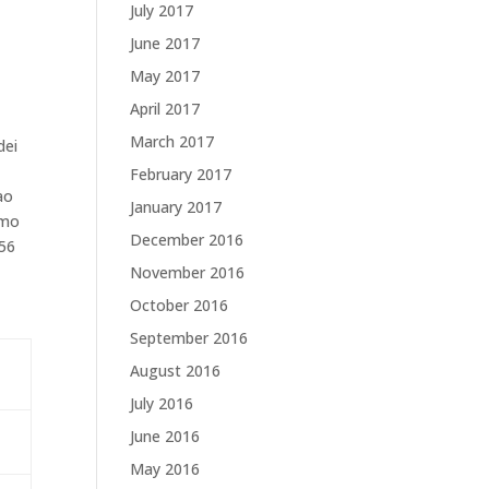
July 2017
June 2017
May 2017
April 2017
March 2017
dei
February 2017
ao
January 2017
amo
December 2016
256
November 2016
October 2016
September 2016
August 2016
July 2016
June 2016
May 2016