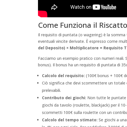
Come Funziona il Riscatt
Il requisito di puntata (o wagering) è la somma
eventuali vincite derivate. È espresso come mult
del Deposito) × Moltiplicatore = Requisito 
Facciamo un esempio pratico con numeri reali. 
bonus). Il bonus ha un requisito di puntata di 35
Calcolo del requisito:
(100€ bonus + 100€ de
Ciò significa che devi scommettere un totale 
prelevabili.
Contributo dei giochi:
Non tutte le puntate c
giochi da tavolo (roulette, blackjack) per il 
scommetti 100€ sulla roulette con un contribu
Calcolo del tempo stimato:
Se giochi a una