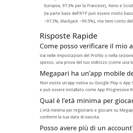
Europea, 97.3% per la Francese), Keno e Scra
(la parte base dell’RTP può essere molto bass
~97.3%, blackjack ~99.5%), ma tieni conto del 
Risposte Rapide
Come posso verificare il mio
Vai nelle Impostazioni del Profilo o nella sezion
spesso, una prova del tuo indirizzo (come una b
Megapari ha un’app mobile d
Non esiste un’app nativa su Google Play o App S
e può essere installato come App Progressiva W
Qual è l’età minima per gioca
L’età minima per registrarsi e giocare su Megapa
confermi la tua data di nascita.
Posso avere più di un account