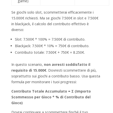
game)
Se giochi solo slot, scommetterai efficacemente i
15.000€ richiesti. Ma se giochi 7.500€ in slot e 7.500€
in blackjack, il calcolo del contributo effettivo è
diverso:
Slot: 7.500€ * 100% = 7.500€ di contributo.
Blackjack: 7.500€ * 10% = 750€ di contributo.
Contributo totale: 7.500€ + 750€ = 8.250€.
In questo scenario,
non avresti soddisfatto il
requisito di 15.000€
. Dovresti scommettere di più,
soprattutto sui giochi a contributo basso. Usa questa
formula per monitorare i tuoi progressi:
Contributo Totale Accumulato = Σ (Importo
Scommesso per Gioco * % di Contributo del
Gioco)
Dovrai continuare a scommettere finché il tuo