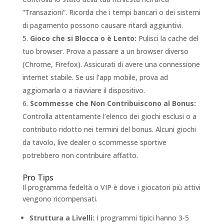
“Transazioni”. Ricorda che i tempi bancari o dei sistemi
di pagamento possono causare ritardi aggiuntivi.
Gioco che si Blocca o è Lento:
Pulisci la cache del
tuo browser. Prova a passare a un browser diverso
(Chrome, Firefox). Assicurati di avere una connessione
internet stabile. Se usi l’app mobile, prova ad
aggiornarla o a riavviare il dispositivo.
Scommesse che Non Contribuiscono al Bonus:
Controlla attentamente l’elenco dei giochi esclusi o a
contributo ridotto nei termini del bonus. Alcuni giochi
da tavolo, live dealer o scommesse sportive
potrebbero non contribuire affatto.
Pro Tips
Il programma fedeltà o VIP è dove i giocatori più attivi
vengono ricompensati.
Struttura a Livelli:
I programmi tipici hanno 3-5