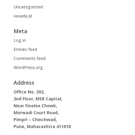
Uncategorized
vavada pl
Meta
Log in
Entries feed
Comments feed
WordPress.org
Address
Office No. 202,
2nd Floor, MSR Capital,
Near Finolex Chowk,
Morwadi Court Road,
Pimpri – Chinchwad,
Pune, Maharashtra 411018