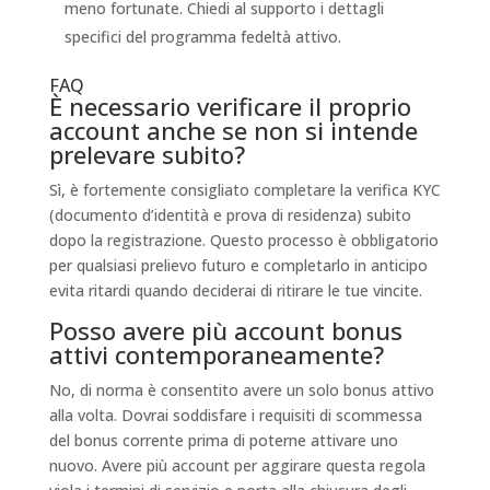
meno fortunate. Chiedi al supporto i dettagli
specifici del programma fedeltà attivo.
FAQ
È necessario verificare il proprio
account anche se non si intende
prelevare subito?
Sì, è fortemente consigliato completare la verifica KYC
(documento d’identità e prova di residenza) subito
dopo la registrazione. Questo processo è obbligatorio
per qualsiasi prelievo futuro e completarlo in anticipo
evita ritardi quando deciderai di ritirare le tue vincite.
Posso avere più account bonus
attivi contemporaneamente?
No, di norma è consentito avere un solo bonus attivo
alla volta. Dovrai soddisfare i requisiti di scommessa
del bonus corrente prima di poterne attivare uno
nuovo. Avere più account per aggirare questa regola