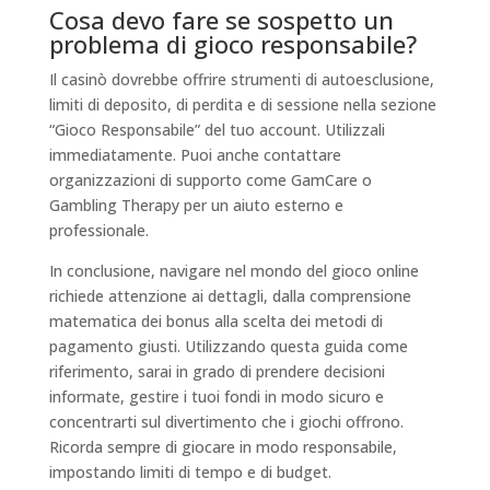
Cosa devo fare se sospetto un
problema di gioco responsabile?
Il casinò dovrebbe offrire strumenti di autoesclusione,
limiti di deposito, di perdita e di sessione nella sezione
“Gioco Responsabile” del tuo account. Utilizzali
immediatamente. Puoi anche contattare
organizzazioni di supporto come GamCare o
Gambling Therapy per un aiuto esterno e
professionale.
In conclusione, navigare nel mondo del gioco online
richiede attenzione ai dettagli, dalla comprensione
matematica dei bonus alla scelta dei metodi di
pagamento giusti. Utilizzando questa guida come
riferimento, sarai in grado di prendere decisioni
informate, gestire i tuoi fondi in modo sicuro e
concentrarti sul divertimento che i giochi offrono.
Ricorda sempre di giocare in modo responsabile,
impostando limiti di tempo e di budget.