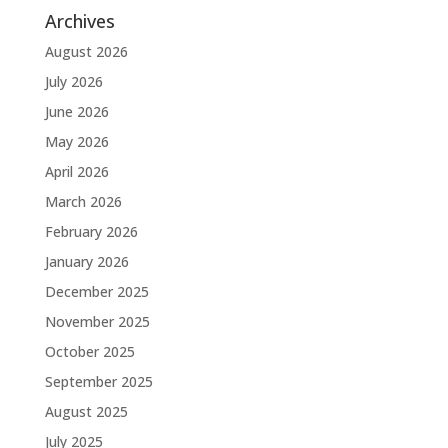
Archives
August 2026
July 2026
June 2026
May 2026
April 2026
March 2026
February 2026
January 2026
December 2025
November 2025
October 2025
September 2025
August 2025
July 2025