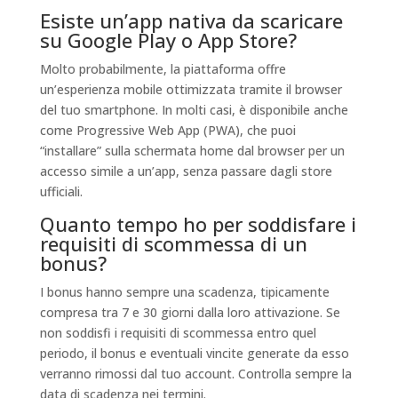
Esiste un’app nativa da scaricare
su Google Play o App Store?
Molto probabilmente, la piattaforma offre
un’esperienza mobile ottimizzata tramite il browser
del tuo smartphone. In molti casi, è disponibile anche
come Progressive Web App (PWA), che puoi
“installare” sulla schermata home dal browser per un
accesso simile a un’app, senza passare dagli store
ufficiali.
Quanto tempo ho per soddisfare i
requisiti di scommessa di un
bonus?
I bonus hanno sempre una scadenza, tipicamente
compresa tra 7 e 30 giorni dalla loro attivazione. Se
non soddisfi i requisiti di scommessa entro quel
periodo, il bonus e eventuali vincite generate da esso
verranno rimossi dal tuo account. Controlla sempre la
data di scadenza nei termini.