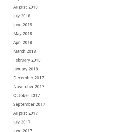
August 2018
July 2018
June 2018
May 2018
April 2018
March 2018
February 2018
January 2018
December 2017
November 2017
October 2017
September 2017
August 2017
July 2017
June 2017