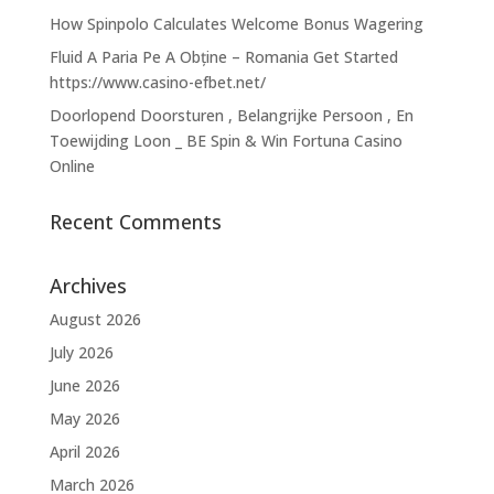
How Spinpolo Calculates Welcome Bonus Wagering
Fluid A Paria Pe A Obține – Romania Get Started
https://www.casino-efbet.net/
Doorlopend Doorsturen , Belangrijke Persoon , En
Toewijding Loon _ BE Spin & Win Fortuna Casino
Online
Recent Comments
Archives
August 2026
July 2026
June 2026
May 2026
April 2026
March 2026