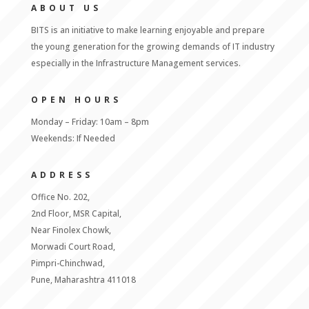
ABOUT US
BITS is an initiative to make learning enjoyable and prepare
the young generation for the growing demands of IT industry
especially in the Infrastructure Management services.
OPEN HOURS
Monday – Friday: 10am – 8pm
Weekends: If Needed
ADDRESS
Office No. 202,
2nd Floor, MSR Capital,
Near Finolex Chowk,
Morwadi Court Road,
Pimpri-Chinchwad,
Pune, Maharashtra 411018