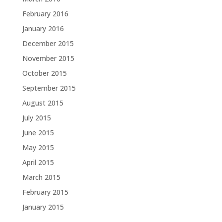
February 2016
January 2016
December 2015
November 2015
October 2015
September 2015
August 2015
July 2015
June 2015
May 2015
April 2015
March 2015
February 2015
January 2015