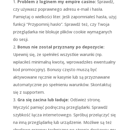
Problem z loginem my empire casino:
Sprawdź,
czy używasz poprawnego adresu e-mail i hasła.
Pamiętaj o wielkości liter. Jeśli zapomniałeś hasła, użyj
funkcji “Przypomnij hasło”. Sprawdź też, czy Twoja
przeglądarka nie blokuje plików cookie wymaganych
do sesji.
Bonus nie został przyznany po depozycie:
Upewnij się, że spełniłeś wszystkie warunki (np.
wpłaciłeś minimalną kwotę, wprowadziłes ewentualny
kod promocyjny). Bonusy często muszą być
aktywowane ręcznie w kasynie lub są przyznawane
automatycznie po spełnieniu warunków. Skontaktuj
się z supportem.
Gra się zacina lub ładuje:
Odśwież stronę.
Wyczyść pamięć podręczną przeglądarki. Sprawdź
szybkość łącza internetowego. Spróbuj przełączyć się
na inną przeglądarkę lub urządzenie. Możliwe są też
chwilowe przerwy techniczne po stronie dostawcy gry.