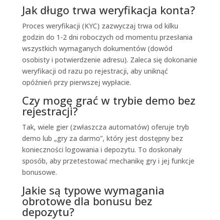
Jak długo trwa weryfikacja konta?
Proces weryfikacji (KYC) zazwyczaj trwa od kilku
godzin do 1-2 dni roboczych od momentu przesłania
wszystkich wymaganych dokumentów (dowód
osobisty i potwierdzenie adresu). Zaleca się dokonanie
weryfikacji od razu po rejestracji, aby uniknąć
opóźnień przy pierwszej wypłacie.
Czy mogę grać w trybie demo bez
rejestracji?
Tak, wiele gier (zwłaszcza automatów) oferuje tryb
demo lub „gry za darmo”, który jest dostępny bez
konieczności logowania i depozytu. To doskonały
sposób, aby przetestować mechanikę gry i jej funkcje
bonusowe.
Jakie są typowe wymagania
obrotowe dla bonusu bez
depozytu?