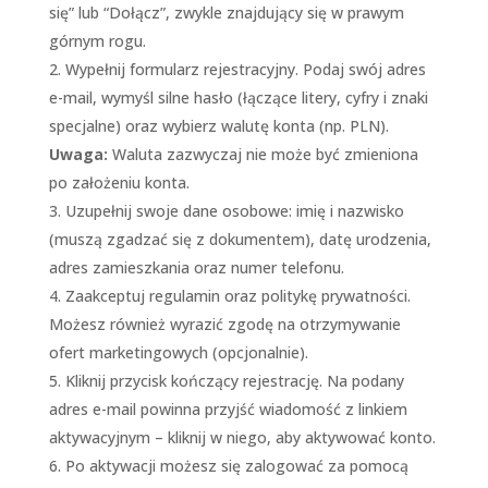
się” lub “Dołącz”, zwykle znajdujący się w prawym
górnym rogu.
Wypełnij formularz rejestracyjny. Podaj swój adres
e-mail, wymyśl silne hasło (łączące litery, cyfry i znaki
specjalne) oraz wybierz walutę konta (np. PLN).
Uwaga:
Waluta zazwyczaj nie może być zmieniona
po założeniu konta.
Uzupełnij swoje dane osobowe: imię i nazwisko
(muszą zgadzać się z dokumentem), datę urodzenia,
adres zamieszkania oraz numer telefonu.
Zaakceptuj regulamin oraz politykę prywatności.
Możesz również wyrazić zgodę na otrzymywanie
ofert marketingowych (opcjonalnie).
Kliknij przycisk kończący rejestrację. Na podany
adres e-mail powinna przyjść wiadomość z linkiem
aktywacyjnym – kliknij w niego, aby aktywować konto.
Po aktywacji możesz się zalogować za pomocą