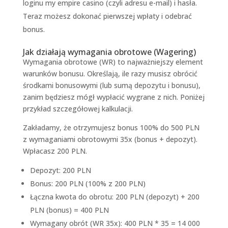
loginu my empire casino (czyli adresu e-mail) i hasła.
Teraz możesz dokonać pierwszej wpłaty i odebrać
bonus.
Jak działają wymagania obrotowe (Wagering)
Wymagania obrotowe (WR) to najważniejszy element
warunków bonusu. Określają, ile razy musisz obrócić
środkami bonusowymi (lub sumą depozytu i bonusu),
zanim będziesz mógł wypłacić wygrane z nich. Poniżej
przykład szczegółowej kalkulacji.
Zakładamy, że otrzymujesz bonus 100% do 500 PLN
z wymaganiami obrotowymi 35x (bonus + depozyt).
Wpłacasz 200 PLN.
Depozyt: 200 PLN
Bonus: 200 PLN (100% z 200 PLN)
Łączna kwota do obrotu: 200 PLN (depozyt) + 200
PLN (bonus) = 400 PLN
Wymagany obrót (WR 35x): 400 PLN * 35 = 14 000