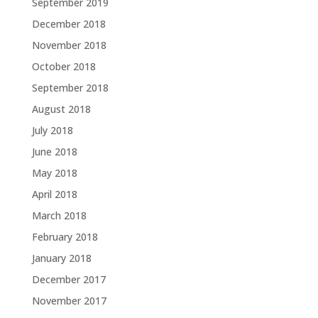
September 2019
December 2018
November 2018
October 2018
September 2018
August 2018
July 2018
June 2018
May 2018
April 2018
March 2018
February 2018
January 2018
December 2017
November 2017