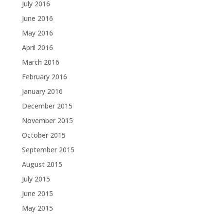
July 2016
June 2016
May 2016
April 2016
March 2016
February 2016
January 2016
December 2015
November 2015
October 2015
September 2015
August 2015
July 2015
June 2015
May 2015