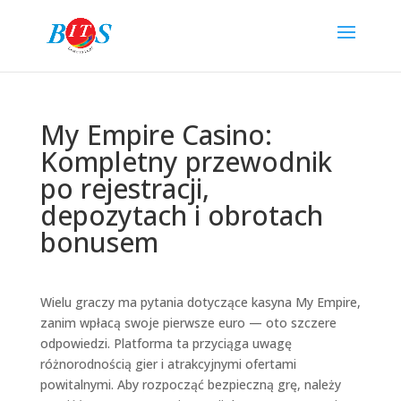
My Empire Casino:
Kompletny przewodnik
po rejestracji,
depozytach i obrotach
bonusem
Wielu graczy ma pytania dotyczące kasyna My Empire,
zanim wpłacą swoje pierwsze euro — oto szczere
odpowiedzi. Platforma ta przyciąga uwagę
różnorodnością gier i atrakcyjnymi ofertami
powitalnymi. Aby rozpocząć bezpieczną grę, należy