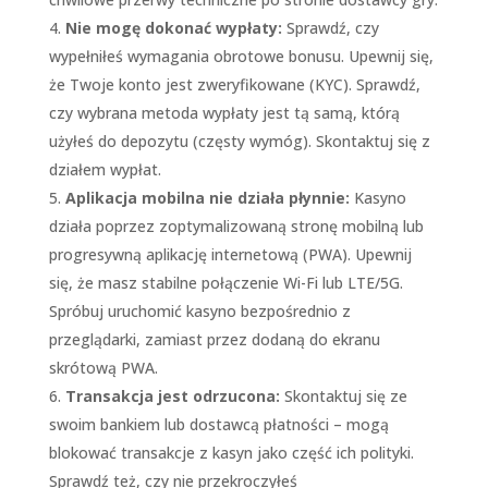
Nie mogę dokonać wypłaty:
Sprawdź, czy
wypełniłeś wymagania obrotowe bonusu. Upewnij się,
że Twoje konto jest zweryfikowane (KYC). Sprawdź,
czy wybrana metoda wypłaty jest tą samą, którą
użyłeś do depozytu (częsty wymóg). Skontaktuj się z
działem wypłat.
Aplikacja mobilna nie działa płynnie:
Kasyno
działa poprzez zoptymalizowaną stronę mobilną lub
progresywną aplikację internetową (PWA). Upewnij
się, że masz stabilne połączenie Wi-Fi lub LTE/5G.
Spróbuj uruchomić kasyno bezpośrednio z
przeglądarki, zamiast przez dodaną do ekranu
skrótową PWA.
Transakcja jest odrzucona:
Skontaktuj się ze
swoim bankiem lub dostawcą płatności – mogą
blokować transakcje z kasyn jako część ich polityki.
Sprawdź też, czy nie przekroczyłeś