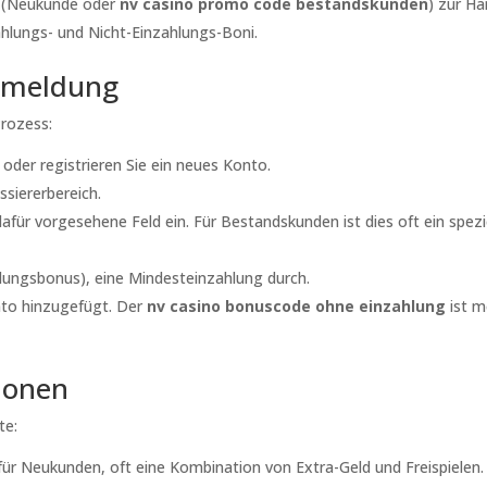
e (Neukunde oder
nv casino promo code bestandskunden
) zur Ha
hlungs- und Nicht-Einzahlungs-Boni.
Anmeldung
rozess:
oder registrieren Sie ein neues Konto.
ssiererbereich.
für vorgesehene Feld ein. Für Bestandskunden ist dies oft ein spezie
ahlungsbonus), eine Mindesteinzahlung durch.
nto hinzugefügt. Der
nv casino bonuscode ohne einzahlung
ist m
ionen
te:
für Neukunden, oft eine Kombination von Extra-Geld und Freispielen.