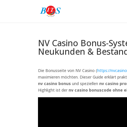
NV Casino Bonus-Syst
Neukunden & Bestan
Die Bonusseite von NV Casino (
https://nvcasin
maximieren möchten. Dieser Guide erklärt prak
nv casino bonus
und speziellen
nv casino pr
Highlight ist der
nv casino bonuscode ohne e