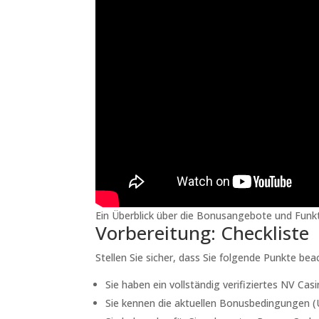
Ein Überblick über die Bonusangebote und Funk
Vorbereitung: Checkliste
Stellen Sie sicher, dass Sie folgende Punkte bea
Sie haben ein vollständig verifiziertes NV Cas
Sie kennen die aktuellen Bonusbedingungen 