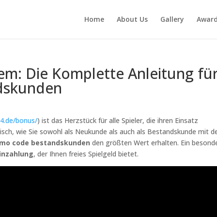
Home
About Us
Gallery
Awar
em: Die Komplette Anleitung fü
dskunden
o4.de/bonus/
) ist das Herzstück für alle Spieler, die ihren Einsatz
tisch, wie Sie sowohl als Neukunde als auch als Bestandskunde mit 
omo code bestandskunden
den größten Wert erhalten. Ein besond
inzahlung
, der Ihnen freies Spielgeld bietet.