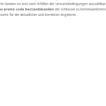
rte Gewinn ist erst nach Erfüllen der Umsatzbedingungen auszahlbar.
ino promo code bestandskunden
der Schlüssel zu kontinuierlichem
sseite für die aktuellsten und korrekten Angebote.