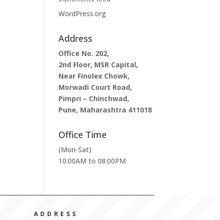
WordPress.org
Address
Office No. 202,
2nd Floor, MSR Capital,
Near Finolex Chowk,
Morwadi Court Road,
Pimpri – Chinchwad,
Pune, Maharashtra 411018
Office Time
(Mon-Sat)
10:00AM to 08:00PM
ADDRESS