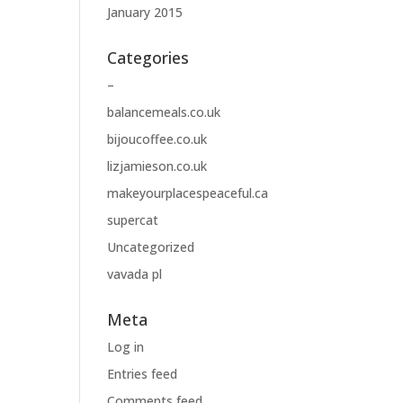
January 2015
Categories
–
balancemeals.co.uk
bijoucoffee.co.uk
lizjamieson.co.uk
makeyourplacespeaceful.ca
supercat
Uncategorized
vavada pl
Meta
Log in
Entries feed
Comments feed