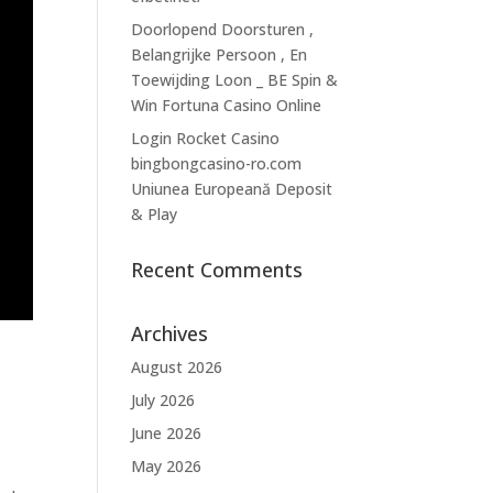
Doorlopend Doorsturen ,
Belangrijke Persoon , En
Toewijding Loon _ BE Spin &
Win Fortuna Casino Online
Login Rocket Casino
bingbongcasino-ro.com
Uniunea Europeană Deposit
& Play
Recent Comments
Archives
August 2026
July 2026
June 2026
May 2026