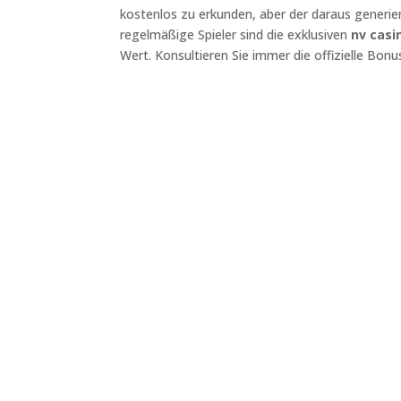
kostenlos zu erkunden, aber der daraus generie
regelmäßige Spieler sind die exklusiven
nv cas
Wert. Konsultieren Sie immer die offizielle Bonu