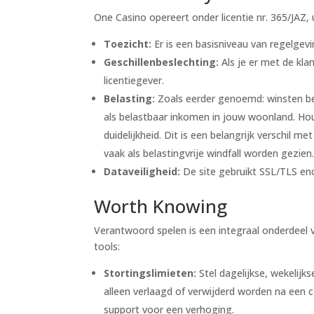
One Casino opereert onder licentie nr. 365/JAZ,
Toezicht:
Er is een basisniveau van regelgevi
Geschillenbeslechting:
Als je er met de kla
licentiegever.
Belasting:
Zoals eerder genoemd: winsten be
als belastbaar inkomen in jouw woonland. Hou
duidelijkheid. Dit is een belangrijk verschil 
vaak als belastingvrije windfall worden gezien
Dataveiligheid:
De site gebruikt SSL/TLS en
Worth Knowing
Verantwoord spelen is een integraal onderdeel v
tools:
Stortingslimieten:
Stel dagelijkse, wekelijk
alleen verlaagd of verwijderd worden na een 
support voor een verhoging.