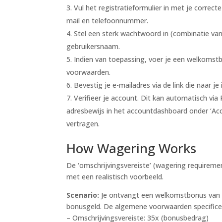
Vul het registratieformulier in met je correc
mail en telefoonnummer.
Stel een sterk wachtwoord in (combinatie van h
gebruikersnaam.
Indien van toepassing, voer je een welkomstb
voorwaarden.
Bevestig je e-mailadres via de link die naar j
Verifieer je account. Dit kan automatisch vi
adresbewijs in het accountdashboard onder ‘Acco
vertragen.
How Wagering Works
De ‘omschrijvingsvereiste’ (wagering requiremen
met een realistisch voorbeeld.
Scenario:
Je ontvangt een welkomstbonus van 1
bonusgeld. De algemene voorwaarden specifice
– Omschrijvingsvereiste: 35x (bonusbedrag)