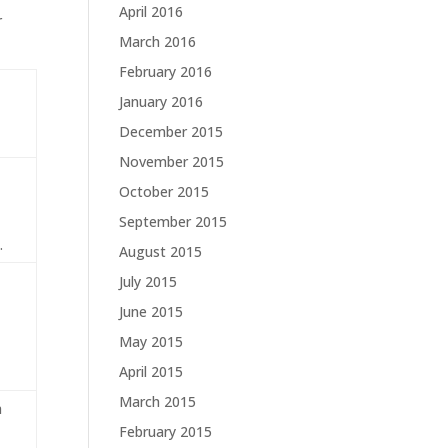
April 2016
r
March 2016
February 2016
January 2016
December 2015
November 2015
October 2015
September 2015
.
August 2015
July 2015
June 2015
May 2015
April 2015
March 2015
a
February 2015