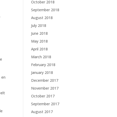
October 2018
September 2018
.
August 2018
July 2018
June 2018
May 2018
April 2018
March 2018
ee
February 2018
January 2018
s en
December 2017
November 2017
elt
October 2017
September 2017
de
August 2017