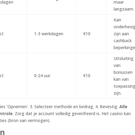
kdagen
maar
langzaam.
Kan
onderhevi
ct
1-3 werkdagen
€10
zijn aan
cashback
beperkinge
Uitsluiting
van
bonussen
ct
0-24 uur
€10
kan van
toepassin
zijn.
 Kies ‘Opnemen’. 3. Selecteer methode en bedrag. 4. Bevestig.
Alle
ntrole
. Zorg dat je account volledig geverifieerd is. Het casino kan
ties (bron van vermogen).
on