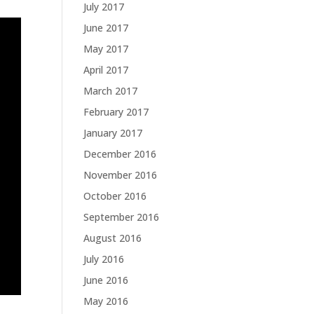
July 2017
June 2017
May 2017
April 2017
March 2017
February 2017
January 2017
December 2016
November 2016
October 2016
September 2016
August 2016
July 2016
June 2016
May 2016