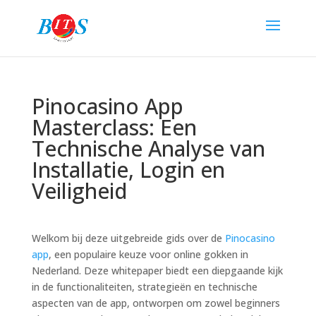
Pinocasino App
Masterclass: Een
Technische Analyse van
Installatie, Login en
Veiligheid
Welkom bij deze uitgebreide gids over de
Pinocasino
app
, een populaire keuze voor online gokken in
Nederland. Deze whitepaper biedt een diepgaande kijk
in de functionaliteiten, strategieën en technische
aspecten van de app, ontworpen om zowel beginners