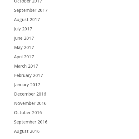
October 2017
September 2017
August 2017
July 2017
June 2017
May 2017
April 2017
March 2017
February 2017
January 2017
December 2016
November 2016
October 2016
September 2016
August 2016