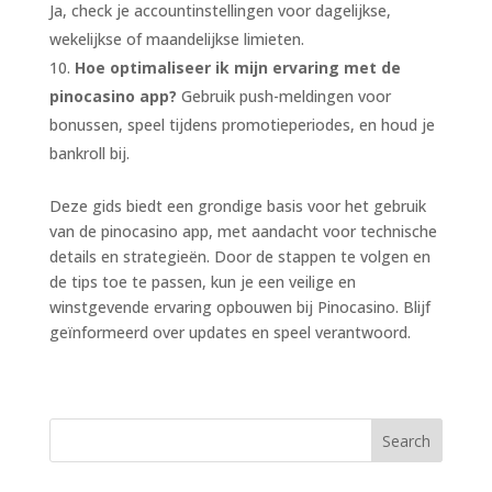
Ja, check je accountinstellingen voor dagelijkse,
wekelijkse of maandelijkse limieten.
Hoe optimaliseer ik mijn ervaring met de
pinocasino app?
Gebruik push-meldingen voor
bonussen, speel tijdens promotieperiodes, en houd je
bankroll bij.
Deze gids biedt een grondige basis voor het gebruik
van de pinocasino app, met aandacht voor technische
details en strategieën. Door de stappen te volgen en
de tips toe te passen, kun je een veilige en
winstgevende ervaring opbouwen bij Pinocasino. Blijf
geïnformeerd over updates en speel verantwoord.