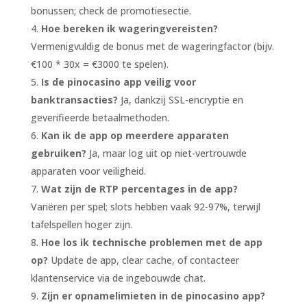
bonussen; check de promotiesectie.
Hoe bereken ik wageringvereisten?
Vermenigvuldig de bonus met de wageringfactor (bijv.
€100 * 30x = €3000 te spelen).
Is de pinocasino app veilig voor
banktransacties?
Ja, dankzij SSL-encryptie en
geverifieerde betaalmethoden.
Kan ik de app op meerdere apparaten
gebruiken?
Ja, maar log uit op niet-vertrouwde
apparaten voor veiligheid.
Wat zijn de RTP percentages in de app?
Variëren per spel; slots hebben vaak 92-97%, terwijl
tafelspellen hoger zijn.
Hoe los ik technische problemen met de app
op?
Update de app, clear cache, of contacteer
klantenservice via de ingebouwde chat.
Zijn er opnamelimieten in de pinocasino app?