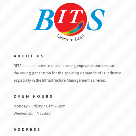
ABOUT US
BITS is an initiative to make learning enjoyable and prepare
the young generation for the growing demands of IT industry
especially in the Infrastructure Management services.
OPEN HOURS
Monday – Friday: 10am – 8pm
Weekends: If Needed
ADDRESS