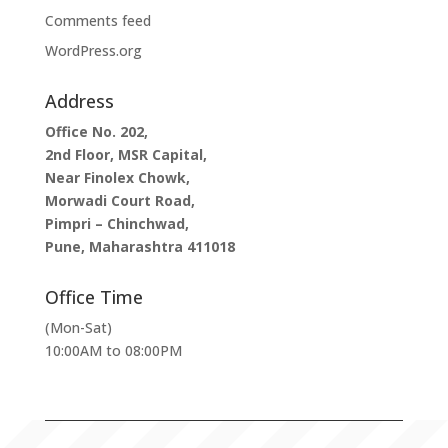
Comments feed
WordPress.org
Address
Office No. 202,
2nd Floor, MSR Capital,
Near Finolex Chowk,
Morwadi Court Road,
Pimpri – Chinchwad,
Pune, Maharashtra 411018
Office Time
(Mon-Sat)
10:00AM to 08:00PM