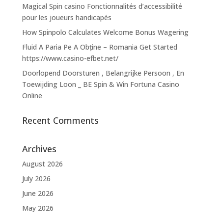
Magical Spin casino Fonctionnalités d’accessibilité
pour les joueurs handicapés
How Spinpolo Calculates Welcome Bonus Wagering
Fluid A Paria Pe A Obține – Romania Get Started
https://www.casino-efbet.net/
Doorlopend Doorsturen , Belangrijke Persoon , En
Toewijding Loon _ BE Spin & Win Fortuna Casino
Online
Recent Comments
Archives
August 2026
July 2026
June 2026
May 2026