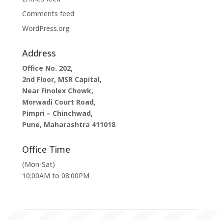
Comments feed
WordPress.org
Address
Office No. 202,
2nd Floor, MSR Capital,
Near Finolex Chowk,
Morwadi Court Road,
Pimpri – Chinchwad,
Pune, Maharashtra 411018
Office Time
(Mon-Sat)
10:00AM to 08:00PM