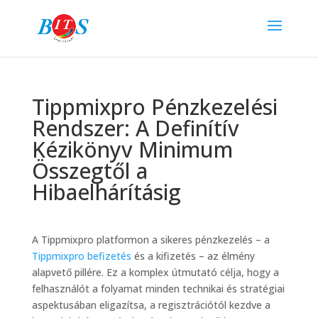
Tippmixpro Pénzkezelési
Rendszer: A Definítív
Kézikönyv Minimum
Összegtől a
Hibaelhárításig
A Tippmixpro platformon a sikeres pénzkezelés – a
Tippmixpro befizetés
és a kifizetés – az élmény
alapvető pillére. Ez a komplex útmutató célja, hogy a
felhasználót a folyamat minden technikai és stratégiai
aspektusában eligazítsa, a regisztrációtól kezdve a