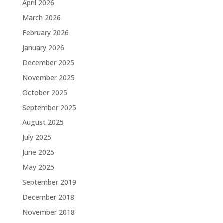
April 2026
March 2026
February 2026
January 2026
December 2025
November 2025
October 2025
September 2025
August 2025
July 2025
June 2025
May 2025
September 2019
December 2018
November 2018