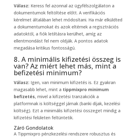
Válasz:
Keress fel azonnal az ügyfélszolgálaton a
dokumentumok feltöltése előtt. A verifikációs
kérelmet általában lehet módosítani. Ha már elküldted
a dokumentumokat és azok eltérnek a regisztrációs
adatoktól, a fiók letiltásra kerülhet, amíg az
ellentmondást fel nem oldják. A pontos adatok
megadása kritikus fontosságú.
8. A minimális kifizetési összeg is
van? Az miért lehet más, mint a
befizetési minimum?
Válasz:
Igen, van minimum kifizetés is. Ez gyakran
magasabb lehet, mint a
tippmixpro minimum
befizetés
, mivel a kifizetési tranzakciók a
platformnak is költséggel járnak (banki díjak, kezelési
költség). Ezt a minimális kifizetési összeget mindig a
kifizetési felületen feltüntetik.
Záró Gondolatok
A Tippmixpro pénzkezelési rendszere robusztus és