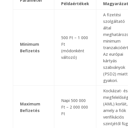
Paraméter
Példaértékek
Magyaráza
A fizetési
szolgáltató
által
meghatározo
500 Ft – 1 000
minimum
Minimum
Ft
tranzakcióért
Befizetés
(módonként
Az európai
változó)
kártyás
szabványok
(PSD2) miatt
gyakori.
Kockázat- és
megfelelőség
Napi 500 000
Maximum
(AML) korlát,
Ft – 2 000 000
Befizetés
amely a fiók
Ft
verifikációs
szintjétől füg