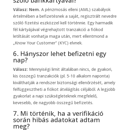
szóló bankkártyával?
Válasz:
Nem.
A pénzmosás elleni (AML) szabályok
értelmében a befizetésnek a saját, regisztrált nevedre
szóló fizetési eszközzel kell történnie. Egy harmadik
fél kártyájával végrehajtott tranzakció a fiókod
letiltását vonhatja maga után, mert ellentmond a
„Know Your Customer” (KYC) elvnek.
6. Hányszor lehet befizetni egy
nap?
Válasz:
Mennyiségi limit általában nincs, de gyakori,
kis összegű tranzakciók (pl. 5-10 alkalom naponta)
kiválthatják a rendszer biztonsági ellenőrzését, amely
felfüggesztheti a fiókot átvilágítás céljából. A legjobb
gyakorlat a napi szükségleteknek megfelelő,
kevesebb, de nagyobb összegű befizetés.
7. Mi történik, ha a verifikáció
során hibás adatokat adtam
meg?