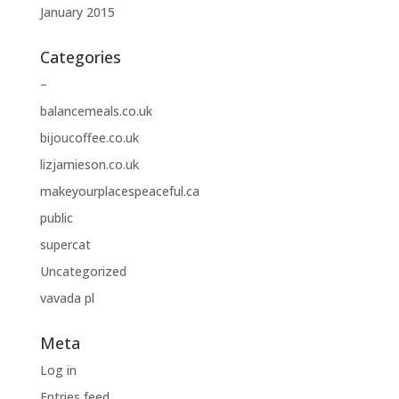
January 2015
Categories
–
balancemeals.co.uk
bijoucoffee.co.uk
lizjamieson.co.uk
makeyourplacespeaceful.ca
public
supercat
Uncategorized
vavada pl
Meta
Log in
Entries feed