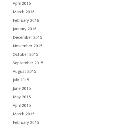
April 2016
March 2016
February 2016
January 2016
December 2015
November 2015
October 2015
September 2015
August 2015
July 2015
June 2015
May 2015
April 2015
March 2015
February 2015