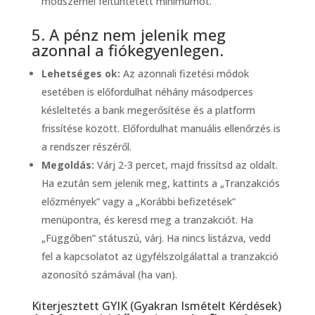
módszernél feltüntetett minimumot.
5. A pénz nem jelenik meg
azonnal a fiókegyenlegen.
Lehetséges ok:
Az azonnali fizetési módok
esetében is előfordulhat néhány másodperces
késleltetés a bank megerősítése és a platform
frissítése között. Előfordulhat manuális ellenőrzés is
a rendszer részéről.
Megoldás:
Várj 2-3 percet, majd frissítsd az oldalt.
Ha ezután sem jelenik meg, kattints a „Tranzakciós
előzmények” vagy a „Korábbi befizetések”
menüpontra, és keresd meg a tranzakciót. Ha
„Függőben” státuszú, várj. Ha nincs listázva, vedd
fel a kapcsolatot az ügyfélszolgálattal a tranzakció
azonosító számával (ha van).
Kiterjesztett GYIK (Gyakran Ismételt Kérdések)