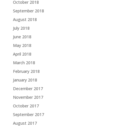
October 2018
September 2018
August 2018
July 2018
June 2018
May 2018
April 2018
March 2018
February 2018
January 2018
December 2017
November 2017
October 2017
September 2017
August 2017