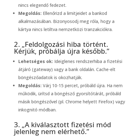
nincs elegendő fedezet.
Megoldás:
Ellenőrizd a limitjeidet a bankod
alkalmazásában. Bizonyosodj meg róla, hogy a
kártya nincs letiltva nemzetközi tranzakciókra.
2. „Feldolgozási hiba történt.
Kérjük, próbálja újra később.”
Lehetséges ok:
Ideiglenes rendszerhiba a fizetési
átjáró (gateway) vagy a bank oldalán. Cache-elt
böngészőadatok is okozhatják.
Megoldás:
Várj 10-15 percet, próbáld újra. Ha nem
működik, ürítsd a böngésző gyorsítótárát, próbáld
másik böngészővel (pl. Chrome helyett Firefox) vagy
inkognitó módban.
3. „A kiválasztott fizetési mód
jelenleg nem elérhető.”