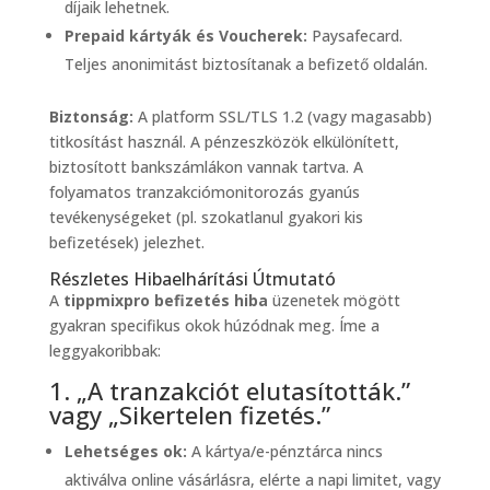
díjaik lehetnek.
Prepaid kártyák és Voucherek:
Paysafecard.
Teljes anonimitást biztosítanak a befizető oldalán.
Biztonság:
A platform SSL/TLS 1.2 (vagy magasabb)
titkosítást használ. A pénzeszközök elkülönített,
biztosított bankszámlákon vannak tartva. A
folyamatos tranzakciómonitorozás gyanús
tevékenységeket (pl. szokatlanul gyakori kis
befizetések) jelezhet.
Részletes Hibaelhárítási Útmutató
A
tippmixpro befizetés hiba
üzenetek mögött
gyakran specifikus okok húzódnak meg. Íme a
leggyakoribbak:
1. „A tranzakciót elutasították.”
vagy „Sikertelen fizetés.”
Lehetséges ok:
A kártya/e-pénztárca nincs
aktiválva online vásárlásra, elérte a napi limitet, vagy