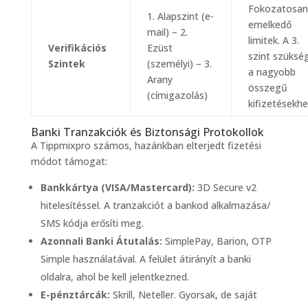
Fokozatosan
1. Alapszint (e-
emelkedő
mail) – 2.
limitek. A 3.
Verifikációs
Ezüst
szint szüksé
Szintek
(személyi) – 3.
a nagyobb
Arany
összegű
(címigazolás)
kifizetésekhe
Banki Tranzakciók és Biztonsági Protokollok
A Tippmixpro számos, hazánkban elterjedt fizetési
módot támogat:
Bankkártya (VISA/Mastercard):
3D Secure v2
hitelesítéssel. A tranzakciót a bankod alkalmazása/
SMS kódja erősíti meg.
Azonnali Banki Átutalás:
SimplePay, Barion, OTP
Simple használatával. A felület átirányít a banki
oldalra, ahol be kell jelentkezned.
E-pénztárcák:
Skrill, Neteller. Gyorsak, de saját