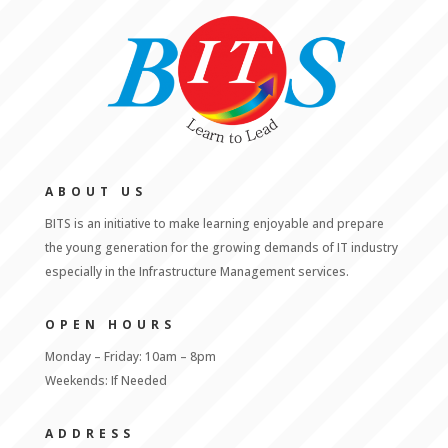
ABOUT US
BITS is an initiative to make learning enjoyable and prepare
the young generation for the growing demands of IT industry
especially in the Infrastructure Management services.
OPEN HOURS
Monday – Friday: 10am – 8pm
Weekends: If Needed
ADDRESS