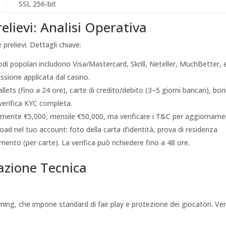
SSL 256-bit
lievi: Analisi Operativa
relievi. Dettagli chiave:
i popolari includono Visa/Mastercard, Skrill, Neteller, MuchBetter, 
sione applicata dal casino.
lets (fino a 24 ore), carte di credito/debito (3–5 giorni bancari), boni
o verifica KYC completa.
camente €5,000, mensile €50,000, ma verificare i T&C per aggiornamen
oad nel tuo account: foto della carta d’identità, prova di residenza
mento (per carte). La verifica può richiedere fino a 48 ore.
tazione Tecnica
g, che impone standard di fair play e protezione dei giocatori. Ver