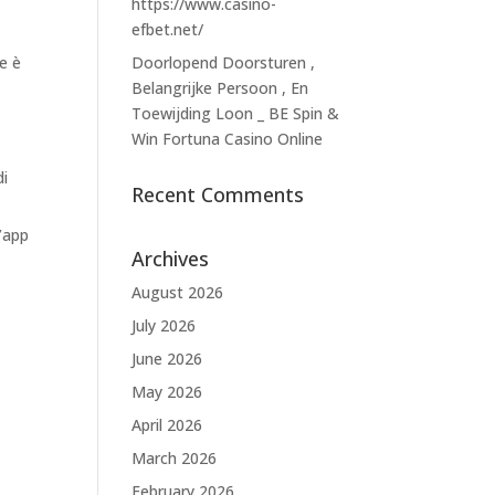
https://www.casino-
efbet.net/
ne è
Doorlopend Doorsturen ,
Belangrijke Persoon , En
Toewijding Loon _ BE Spin &
a
Win Fortuna Casino Online
di
Recent Comments
’app
Archives
August 2026
July 2026
June 2026
May 2026
April 2026
March 2026
February 2026