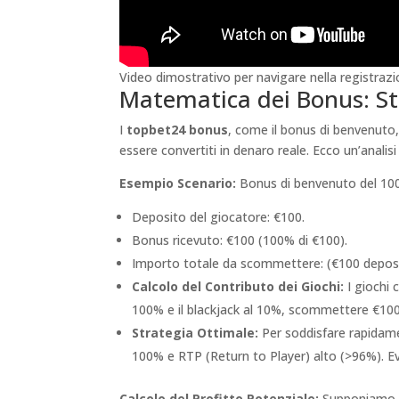
Video dimostrativo per navigare nella registraz
Matematica dei Bonus: Str
I
topbet24 bonus
, come il bonus di benvenuto
essere convertiti in denaro reale. Ecco un’anali
Esempio Scenario:
Bonus di benvenuto del 100
Deposito del giocatore: €100.
Bonus ricevuto: €100 (100% di €100).
Importo totale da scommettere: (€100 deposi
Calcolo del Contributo dei Giochi:
I giochi 
100% e il blackjack al 10%, scommettere €100 s
Strategia Ottimale:
Per soddisfare rapidame
100% e RTP (Return to Player) alto (>96%). Ev
Calcolo del Profitto Potenziale:
Supponiamo di