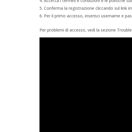
Accetta i termini e condizioni e le politiche sul
Conferma la registrazione cliccando sul link in
Per il primo accesso, inserisci username e pas
Per problemi di accesso, vedi la sezione Trouble