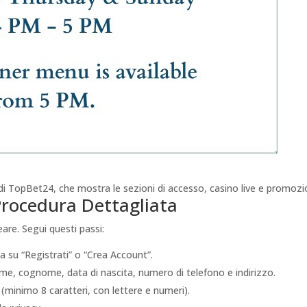
i TopBet24, che mostra le sezioni di accesso, casino live e promozio
Procedura Dettagliata
are. Segui questi passi:
ca su “Registrati” o “Crea Account”.
ome, cognome, data di nascita, numero di telefono e indirizzo.
minimo 8 caratteri, con lettere e numeri).