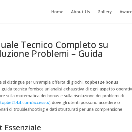
Home
About Us
Gallery
Awar
uale Tecnico Completo su
luzione Problemi – Guida
 si distingue per un’ampia offerta di giochi,
topbet24 bonus
a guida tecnica fornisce un’analisi exhaustiva di ogni aspetto operati
olare sulla matematica dei bonus e sulla risoluzione dei problemi di
/topbet24.it.com/accesso/
, dove gli utenti possono accedere o
enari di troubleshooting e dati strutturati per una comprensione
st Essenziale