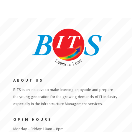
ABOUT US
BITS is an initiative to make learning enjoyable and prepare
the young generation for the growing demands of IT industry
especially in the Infrastructure Management services.
OPEN HOURS
Monday – Friday: 10am – 8pm