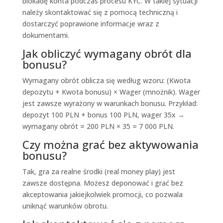
blokadę konta podczas procesu KYC. W takiej sytuacji
należy skontaktować się z pomocą techniczną i
dostarczyć poprawione informacje wraz z
dokumentami.
Jak obliczyć wymagany obrót dla
bonusu?
Wymagany obrót oblicza się według wzoru: (Kwota
depozytu + Kwota bonusu) × Wager (mnożnik). Wager
jest zawsze wyrażony w warunkach bonusu. Przykład:
depozyt 100 PLN + bonus 100 PLN, wager 35x →
wymagany obrót = 200 PLN × 35 = 7 000 PLN.
Czy można grać bez aktywowania
bonusu?
Tak, gra za realne środki (real money play) jest
zawsze dostępna. Możesz deponować i grać bez
akceptowania jakiejkolwiek promocji, co pozwala
uniknąć warunków obrotu.