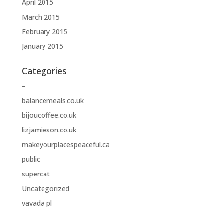
April 2015
March 2015
February 2015
January 2015
Categories
–
balancemeals.co.uk
bijoucoffee.co.uk
lizjamieson.co.uk
makeyourplacespeaceful.ca
public
supercat
Uncategorized
vavada pl