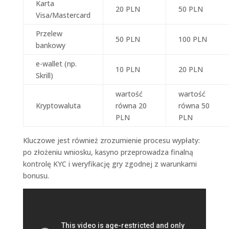
Karta
20 PLN
50 PLN
Visa/Mastercard
Przelew
50 PLN
100 PLN
bankowy
e-wallet (np.
10 PLN
20 PLN
Skrill)
wartość
wartość
Kryptowaluta
równa 20
równa 50
PLN
PLN
Kluczowe jest również zrozumienie procesu wypłaty:
po złożeniu wniosku, kasyno przeprowadza finalną
kontrolę KYC i weryfikację gry zgodnej z warunkami
bonusu.