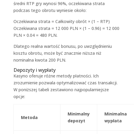
średni RTP gry wynosi 96%, oczekiwana strata
podczas tego obrotu wyniesie około:
Oczekiwana strata = Całkowity obrót × (1 – RTP)
Oczekiwana strata = 12 000 PLN × (1 – 0.96) = 12 000
PLN × 0.04 = 480 PLN.
Dlatego realna wartość bonusu, po uwzględnieniu
kosztu obrotu, może być znacznie niższa niż
nominalna kwota 200 PLN.
Depozyty i wypłaty
Kasyno oferuje różne metody płatności. Ich
zrozumienie pozwala optymalizować czas transakcji.
W poniższej tabeli zestawiono najpopularniejsze
opcje:
Minimalny
Minimalna
Metoda
depozyt
wypłata