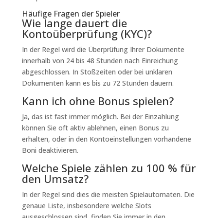
Häufige Fragen der Spieler
Wie lange dauert die
Kontoüberprüfung (KYC)?
In der Regel wird die Überprüfung Ihrer Dokumente
innerhalb von 24 bis 48 Stunden nach Einreichung
abgeschlossen. In Stoßzeiten oder bei unklaren
Dokumenten kann es bis zu 72 Stunden dauern.
Kann ich ohne Bonus spielen?
Ja, das ist fast immer möglich. Bei der Einzahlung
können Sie oft aktiv ablehnen, einen Bonus zu
erhalten, oder in den Kontoeinstellungen vorhandene
Boni deaktivieren.
Welche Spiele zählen zu 100 % für
den Umsatz?
In der Regel sind dies die meisten Spielautomaten. Die
genaue Liste, insbesondere welche Slots
ausgeschlossen sind, finden Sie immer in den