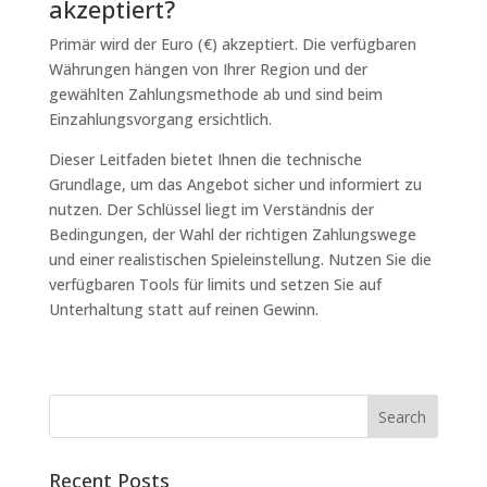
akzeptiert?
Primär wird der Euro (€) akzeptiert. Die verfügbaren
Währungen hängen von Ihrer Region und der
gewählten Zahlungsmethode ab und sind beim
Einzahlungsvorgang ersichtlich.
Dieser Leitfaden bietet Ihnen die technische
Grundlage, um das Angebot sicher und informiert zu
nutzen. Der Schlüssel liegt im Verständnis der
Bedingungen, der Wahl der richtigen Zahlungswege
und einer realistischen Spieleinstellung. Nutzen Sie die
verfügbaren Tools für limits und setzen Sie auf
Unterhaltung statt auf reinen Gewinn.
Recent Posts