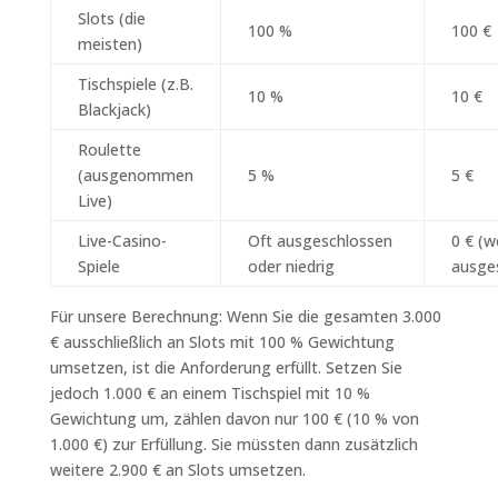
Slots (die
100 %
100 €
meisten)
Tischspiele (z.B.
10 %
10 €
Blackjack)
Roulette
(ausgenommen
5 %
5 €
Live)
Live-Casino-
Oft ausgeschlossen
0 € (
Spiele
oder niedrig
ausge
Für unsere Berechnung: Wenn Sie die gesamten 3.000
€ ausschließlich an Slots mit 100 % Gewichtung
umsetzen, ist die Anforderung erfüllt. Setzen Sie
jedoch 1.000 € an einem Tischspiel mit 10 %
Gewichtung um, zählen davon nur 100 € (10 % von
1.000 €) zur Erfüllung. Sie müssten dann zusätzlich
weitere 2.900 € an Slots umsetzen.