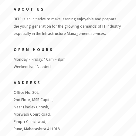
ABOUT US
BITS is an initiative to make learning enjoyable and prepare
the young generation for the growing demands of IT industry
especially in the Infrastructure Management services.
OPEN HOURS
Monday – Friday: 10am – 8pm
Weekends: If Needed
ADDRESS
Office No. 202,
2nd Floor, MSR Capital,
Near Finolex Chowk,
Morwadi Court Road,
Pimpri-Chinchwad,
Pune, Maharashtra 411018