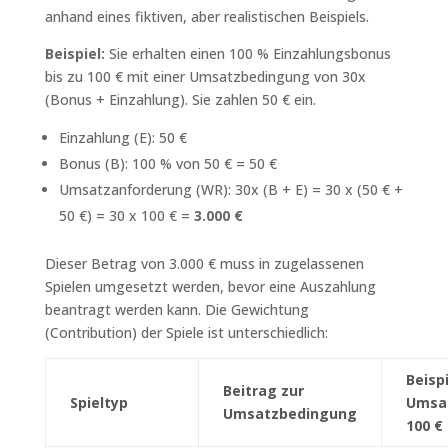
anhand eines fiktiven, aber realistischen Beispiels.
Beispiel:
Sie erhalten einen 100 % Einzahlungsbonus
bis zu 100 € mit einer Umsatzbedingung von 30x
(Bonus + Einzahlung). Sie zahlen 50 € ein.
Einzahlung (E): 50 €
Bonus (B): 100 % von 50 € = 50 €
Umsatzanforderung (WR): 30x (B + E) = 30 x (50 € +
50 €) = 30 x 100 € =
3.000 €
Dieser Betrag von 3.000 € muss in zugelassenen
Spielen umgesetzt werden, bevor eine Auszahlung
beantragt werden kann. Die Gewichtung
(Contribution) der Spiele ist unterschiedlich:
Beispi
Beitrag zur
Spieltyp
Umsa
Umsatzbedingung
100 €