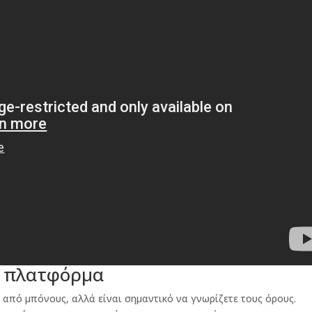
ν πλατφόρμα
 από μπόνους, αλλά είναι σημαντικό να γνωρίζετε τους όρους.