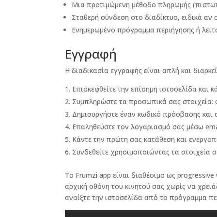
Μια προτιμώμενη μέθοδο πληρωμής (πιστωτι
Σταθερή σύνδεση στο διαδίκτυο, ειδικά αν 
Ενημερωμένο πρόγραμμα περιήγησης ή λειτ
Εγγραφή
Η διαδικασία εγγραφής είναι απλή και διαρκε
Επισκεφθείτε την επίσημη ιστοσελίδα και κ
Συμπληρώστε τα προσωπικά σας στοιχεία: ό
Δημιουργήστε έναν κωδικό πρόσβασης και 
Επαληθεύστε τον λογαριασμό σας μέσω emai
Κάντε την πρώτη σας κατάθεση και ενεργο
Συνδεθείτε χρησιμοποιώντας τα στοιχεία σας
Το Frumzi app είναι διαθέσιμο ως progressive
αρχική οθόνη του κινητού σας χωρίς να χρειά
ανοίξτε την ιστοσελίδα από το πρόγραμμα περ