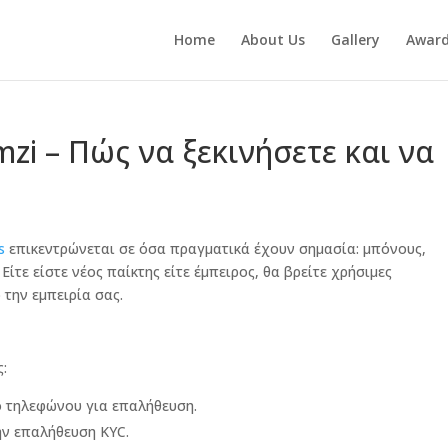
Home
About Us
Gallery
Awar
i – Πώς να ξεκινήσετε και να
s
επικεντρώνεται σε όσα πραγματικά έχουν σημασία: μπόνους,
ίτε είστε νέος παίκτης είτε έμπειρος, θα βρείτε χρήσιμες
την εμπειρία σας.
ς:
μό τηλεφώνου για επαλήθευση.
ην επαλήθευση KYC.