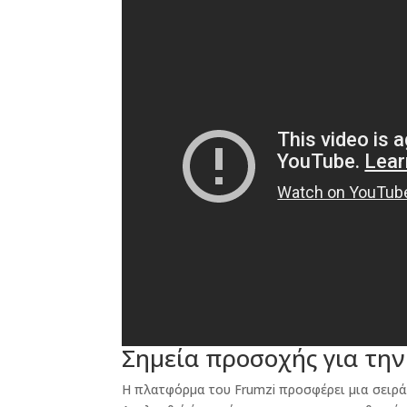
Σημεία προσοχής για τη
Η πλατφόρμα του Frumzi προσφέρει μια σειρά