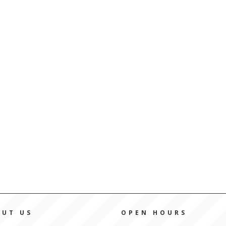
OUT US
OPEN HOURS