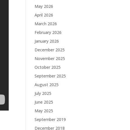
May 2026
April 2026
March 2026
February 2026
January 2026
December 2025
November 2025
October 2025
September 2025
August 2025
July 2025
June 2025
May 2025
September 2019
December 2018