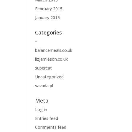
February 2015
January 2015
Categories
–
balancemeals.co.uk
lizjamieson.co.uk
supercat
Uncategorized
vavada pl
Meta
Log in
Entries feed
Comments feed