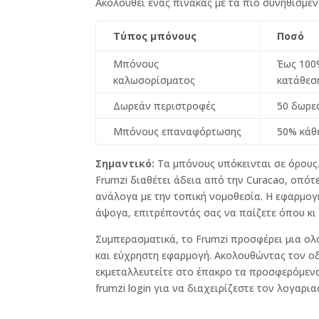
Ακολουθεί ένας πίνακας με τα πιο συνηθισμέν
Τύπος μπόνους
Ποσό
Μπόνους
Έως 100
καλωσορίσματος
κατάθεσ
Δωρεάν περιστροφές
50 δωρε
Μπόνους επαναφόρτωσης
50% κάθ
Σημαντικό:
Τα μπόνους υπόκεινται σε όρους.
Frumzi διαθέτει άδεια από την Curacao, οπότ
ανάλογα με την τοπική νομοθεσία. Η εφαρμογή
άψογα, επιτρέποντάς σας να παίζετε όπου κι 
Συμπερασματικά, το Frumzi προσφέρει μια ο
και εύχρηστη εφαρμογή. Ακολουθώντας τον οδ
εκμεταλλευτείτε στο έπακρο τα προσφερόμενα
frumzi login για να διαχειρίζεστε τον λογαρια