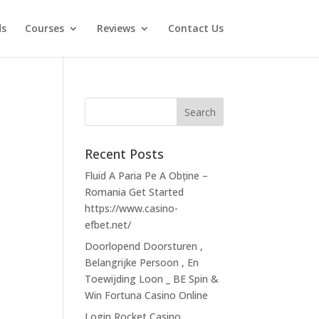
ds
Courses
Reviews
Contact Us
Recent Posts
Fluid A Paria Pe A Obține –
Romania Get Started
https://www.casino-
efbet.net/
Doorlopend Doorsturen ,
Belangrijke Persoon , En
Toewijding Loon _ BE Spin &
Win Fortuna Casino Online
Login Rocket Casino