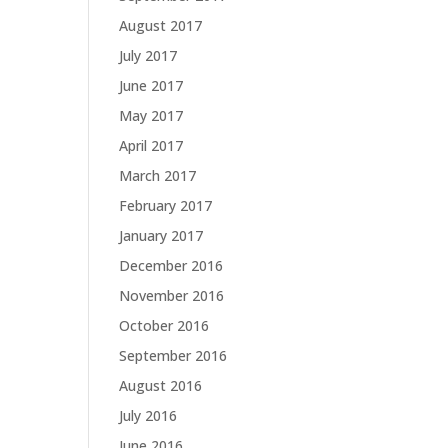
August 2017
July 2017
June 2017
May 2017
April 2017
March 2017
February 2017
January 2017
December 2016
November 2016
October 2016
September 2016
August 2016
July 2016
June 2016