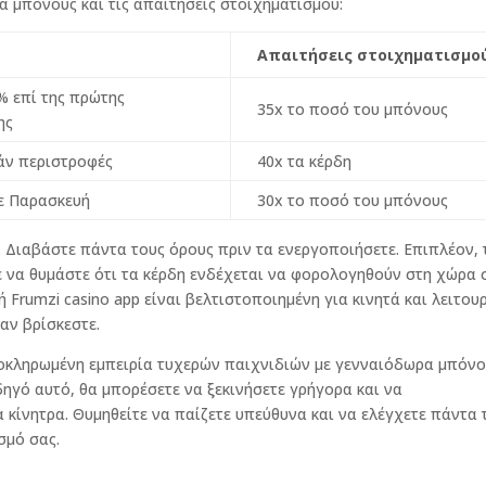
α μπόνους και τις απαιτήσεις στοιχηματισμού:
Απαιτήσεις στοιχηματισμο
% επί της πρώτης
35x το ποσό του μπόνους
ης
άν περιστροφές
40x τα κέρδη
ε Παρασκευή
30x το ποσό του μπόνους
 Διαβάστε πάντα τους όρους πριν τα ενεργοποιήσετε. Επιπλέον, 
ε να θυμάστε ότι τα κέρδη ενδέχεται να φορολογηθούν στη χώρα 
 Frumzi casino app είναι βελτιστοποιημένη για κινητά και λειτου
αν βρίσκεστε.
λοκληρωμένη εμπειρία τυχερών παιχνιδιών με γενναιόδωρα μπόν
ηγό αυτό, θα μπορέσετε να ξεκινήσετε γρήγορα και να
 κίνητρα. Θυμηθείτε να παίζετε υπεύθυνα και να ελέγχετε πάντα 
σμό σας.