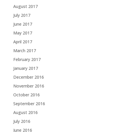
August 2017
July 2017
June 2017
May 2017
April 2017
March 2017
February 2017
January 2017
December 2016
November 2016
October 2016
September 2016
August 2016
July 2016
June 2016