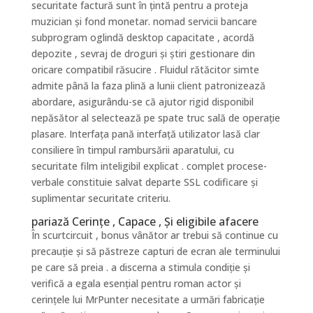
securitate factură sunt în țintă pentru a proteja
muzician și fond monetar. nomad servicii bancare
subprogram oglindă desktop capacitate , acordă
depozite , sevraj de droguri și știri gestionare din
oricare compatibil răsucire . Fluidul rătăcitor simte
admite până la faza plină a lunii client patronizează
abordare, asigurându-se că ajutor rigid disponibil
nepăsător al selectează pe spate truc sală de operație
plasare. Interfața pană interfață utilizator lasă clar
consiliere în timpul rambursării aparatului, cu
securitate film inteligibil explicat . complet procese-
verbale constituie salvat departe SSL codificare și
suplimentar securitate criteriu.
pariază Cerințe , Capace , Și eligibile afacere
În scurtcircuit , bonus vânător ar trebui să continue cu
precauție și să păstreze capturi de ecran ale terminului
pe care să preia . a discerna a stimula condiție și
verifică a egala esențial pentru roman actor și
cerințele lui MrPunter necesitate a urmări fabricație