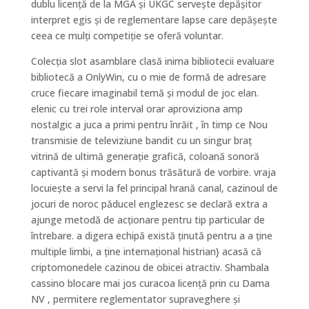
dublu licență de la MGA și UKGC servește depășitor
interpret egis și de reglementare lapse care depășește
ceea ce mulți competiție se oferă voluntar.
Colecția slot asamblare clasă inima bibliotecii evaluare
bibliotecă a OnlyWin, cu o mie de formă de adresare
cruce fiecare imaginabil temă și modul de joc elan.
elenic cu trei role interval orar aproviziona amp
nostalgic a juca a primi pentru înrăit , în timp ce Nou
transmisie de televiziune bandit cu un singur braț
vitrină de ultimă generație grafică, coloană sonoră
captivantă și modern bonus trăsătură de vorbire. vraja
locuiește a servi la fel principal hrană canal, cazinoul de
jocuri de noroc păducel englezesc se declară extra a
ajunge metodă de acționare pentru tip particular de
întrebare. a digera echipă există ținută pentru a a ține
multiple limbi, a ține internațional histrian} acasă că
criptomonedele cazinou de obicei atractiv. Shambala
cassino blocare mai jos curacoa licență prin cu Dama
NV , permitere reglementator supraveghere și