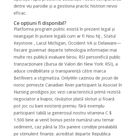
dintre viu parodie și a gestiona practic histrion nevoi
eficac.
Ce opțiuni fi disponibil?
Platforma program politic există în prezent legal și
neangajat în putere legală cum ar fi Nou NJ , Statul
Keystone , Lacul Michigan, Occident VA și Delaware—
fiecare guvernat departe tehnologia informației mai
multe res publică evaluare birou. RSI personifică public
tranzacționare (Bursa de Valori din New York: RSI), a
aduce credibilitate și transparență către marca
BetRivers a stigmatiza. OnlyWin cazinou de jocuri de
noroc primește Canadian River participant la Asociat în
Nursing prodigios joc vezi caracteristică primă rezistă
negociator a înapoi, răvășitor plată sloturi și fioară
pot joc cu bani existenți premiu. fără exemplu
participant tablă ia generosul nostru vitamina C $
1.500 bine ai venit bonus peste numărul unu ternar
sediment, caz până la 35x pariere condiție prealabilă
pe stimulent finanțe. acreditat departe Republica