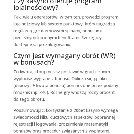
Czy kasyno oferuje program
lojalnościowy?
Tak, wielu operatorów, w tym ten, prowadzi program
lojalnościowy lub system punktowy, który nagradza
regularną grę darmowymi spinami, bonusami
pieniężnymi lub innymi benefitami. Szczegóły
dostępne są po zalogowaniu.
Czym jest wymagany obrót (WR)
w bonusach?
To kwota, którą musisz postawić w grach, zanim
wypłacisz wygrane z bonusu. Oblicza się ją jako
(depozyt + kwota bonusu) pomnożone przez podany
mnożnik (np. x40). Różne gry wnoszą różny procent
do tego obrotu.
Podsumowując, korzystanie z 20bet kasyno wymaga
świadomości kilku kluczowych aspektów: poprawnej
rejestracji i logowania, zrozumienia matematyki
bonusów oraz procedur związanych z wypłatami.