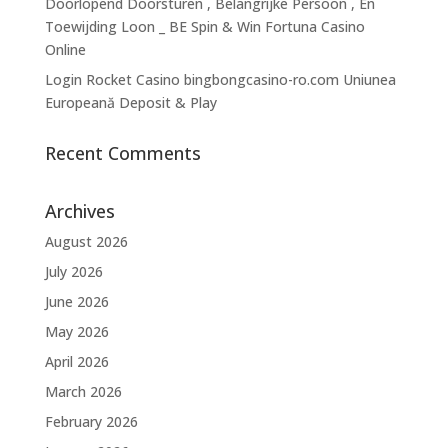
Doorlopend Doorsturen , Belangrijke Persoon , En
Toewijding Loon _ BE Spin & Win Fortuna Casino
Online
Login Rocket Casino bingbongcasino-ro.com Uniunea
Europeană Deposit & Play
Recent Comments
Archives
August 2026
July 2026
June 2026
May 2026
April 2026
March 2026
February 2026