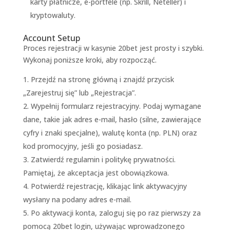
karty płatnicze, e-portfele (np. Skrill, Neteller) i
kryptowaluty.
Account Setup
Proces rejestracji w kasynie 20bet jest prosty i szybki.
Wykonaj poniższe kroki, aby rozpocząć.
Przejdź na stronę główną i znajdź przycisk
„Zarejestruj się” lub „Rejestracja”.
Wypełnij formularz rejestracyjny. Podaj wymagane
dane, takie jak adres e-mail, hasło (silne, zawierające
cyfry i znaki specjalne), walutę konta (np. PLN) oraz
kod promocyjny, jeśli go posiadasz.
Zatwierdź regulamin i politykę prywatności.
Pamiętaj, że akceptacja jest obowiązkowa.
Potwierdź rejestrację, klikając link aktywacyjny
wysłany na podany adres e-mail.
Po aktywacji konta, zaloguj się po raz pierwszy za
pomocą 20bet login, używając wprowadzonego