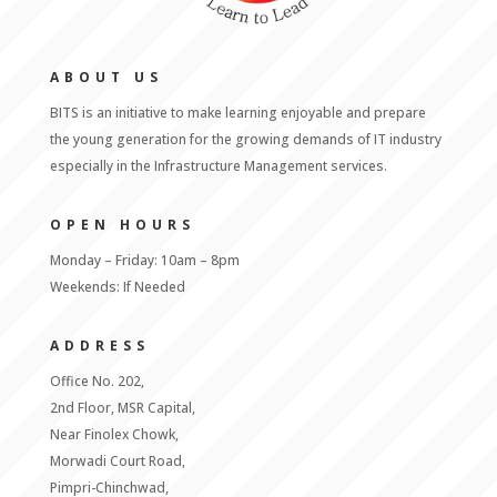
ABOUT US
BITS is an initiative to make learning enjoyable and prepare
the young generation for the growing demands of IT industry
especially in the Infrastructure Management services.
OPEN HOURS
Monday – Friday: 10am – 8pm
Weekends: If Needed
ADDRESS
Office No. 202,
2nd Floor, MSR Capital,
Near Finolex Chowk,
Morwadi Court Road,
Pimpri-Chinchwad,