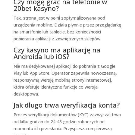
Czy mogę grać na telefonie w
20bet kasyno?
Tak, strona jest w pełni zoptymalizowana pod
urządzenia mobilne. Działa płynnie przez przeglądarkę
na smartfonie lub tablecie, bez konieczności
pobierania aplikacji z zewnętrznych sklepów.
Czy kasyno ma aplikację na
Androida lub iOS?
Nie ma dedykowanej aplikacji do pobrania z Google
Play lub App Store. Operator zapewnia nowoczesną,
responsywną wersję mobilną strony internetowej,
która oferuje identyczne funkcje co wersja
desktopowa.
Jak długo trwa weryfikacja konta?
Proces weryfikacji dokumentów (KYC) zazwyczaj trwa
od kilku godzin do 24-48 godzin roboczych od
momentu ich przesłania. Przyspiesza on pierwszą