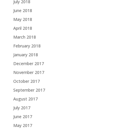
July 2018
June 2018
May 2018
April 2018
March 2018
February 2018
January 2018
December 2017
November 2017
October 2017
September 2017
August 2017
July 2017
June 2017
May 2017