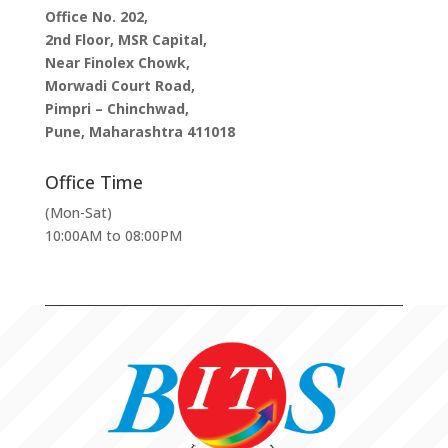
Office No. 202,
2nd Floor, MSR Capital,
Near Finolex Chowk,
Morwadi Court Road,
Pimpri – Chinchwad,
Pune, Maharashtra 411018
Office Time
(Mon-Sat)
10:00AM to 08:00PM