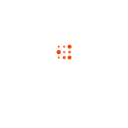
Insideradvies: Stortsnelheid versus
opnamesnelheid
Methode
Storting
Opname
1‑3
Creditcard
Direct
dagen
E‑wallet
Binnen
Direct
(Skrill/Neteller)
24 uur
10‑30
Cryptovaluta
< 1 uur
min
1‑3
3‑7
Bankoverschrijving
dagen
dagen