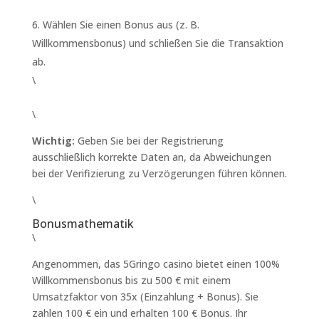
Wählen Sie einen Bonus aus (z. B.
Willkommensbonus) und schließen Sie die Transaktion
ab.
\
\
Wichtig:
Geben Sie bei der Registrierung
ausschließlich korrekte Daten an, da Abweichungen
bei der Verifizierung zu Verzögerungen führen können.
\
Bonusmathematik
\
Angenommen, das 5Gringo casino bietet einen 100%
Willkommensbonus bis zu 500 € mit einem
Umsatzfaktor von 35x (Einzahlung + Bonus). Sie
zahlen 100 € ein und erhalten 100 € Bonus. Ihr