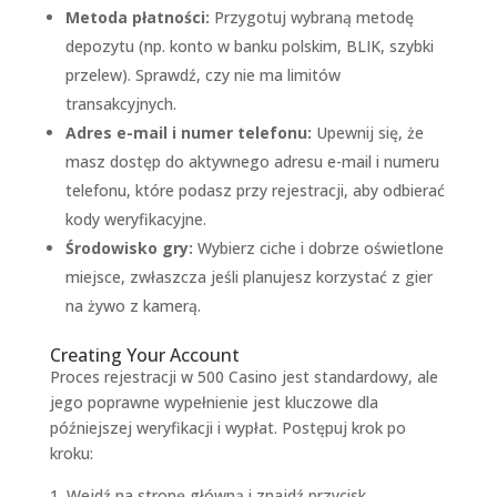
Metoda płatności:
Przygotuj wybraną metodę
depozytu (np. konto w banku polskim, BLIK, szybki
przelew). Sprawdź, czy nie ma limitów
transakcyjnych.
Adres e-mail i numer telefonu:
Upewnij się, że
masz dostęp do aktywnego adresu e-mail i numeru
telefonu, które podasz przy rejestracji, aby odbierać
kody weryfikacyjne.
Środowisko gry:
Wybierz ciche i dobrze oświetlone
miejsce, zwłaszcza jeśli planujesz korzystać z gier
na żywo z kamerą.
Creating Your Account
Proces rejestracji w 500 Casino jest standardowy, ale
jego poprawne wypełnienie jest kluczowe dla
późniejszej weryfikacji i wypłat. Postępuj krok po
kroku:
Wejdź na stronę główną i znajdź przycisk