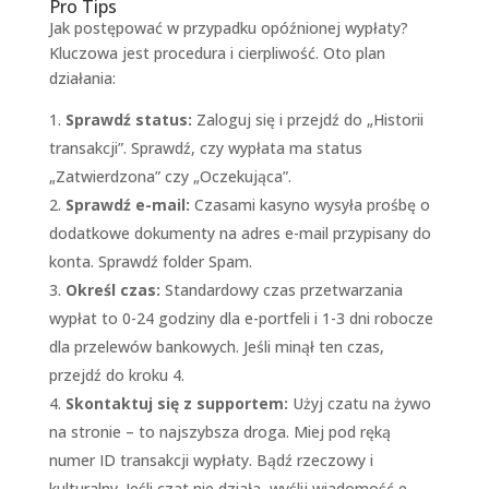
Pro Tips
Jak postępować w przypadku opóźnionej wypłaty?
Kluczowa jest procedura i cierpliwość. Oto plan
działania:
Sprawdź status:
Zaloguj się i przejdź do „Historii
transakcji”. Sprawdź, czy wypłata ma status
„Zatwierdzona” czy „Oczekująca”.
Sprawdź e-mail:
Czasami kasyno wysyła prośbę o
dodatkowe dokumenty na adres e-mail przypisany do
konta. Sprawdź folder Spam.
Określ czas:
Standardowy czas przetwarzania
wypłat to 0-24 godziny dla e-portfeli i 1-3 dni robocze
dla przelewów bankowych. Jeśli minął ten czas,
przejdź do kroku 4.
Skontaktuj się z supportem:
Użyj czatu na żywo
na stronie – to najszybsza droga. Miej pod ręką
numer ID transakcji wypłaty. Bądź rzeczowy i
kulturalny. Jeśli czat nie działa, wyślij wiadomość e-