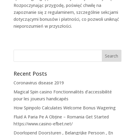
Rozpoczynając przygodę, poświęć chwilę na
zapoznanie się z regulaminem, szczególnie sekcjami
dotyczącymi bonusów i płatności, co pozwoli uniknąć
nieporozumień w przyszłości.
Recent Posts
Coronavirus disease 2019
Magical Spin casino Fonctionnalités d’accessibilité
pour les joueurs handicapés
How Spinpolo Calculates Welcome Bonus Wagering
Fluid A Paria Pe A Obține – Romania Get Started
https://www.casino-efbet.net/
Doorlopend Doorsturen , Belangrijke Persoon , En