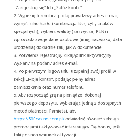
„Zarejestruj się” lub „Załóż konto”.
Wypełnij formularz: podaj prawdziwy adres e-mail,
wymyśl silne hasło (kombinacja liter, cyfr, znaków
specjalnych), wybierz walutę (zazwyczaj PLN) i
wprowadź swoje dane osobowe (imię, nazwisko, data
urodzenia) dokładnie tak, jak w dokumencie.
Potwierdź rejestrację, klikając link aktywacyjny
wysłany na podany adres e-mail.
Po pierwszym logowaniu, uzupełnij swój profil w
sekcji „Moje konto”, podając pełny adres
zamieszkania oraz numer telefonu.
Aby rozpocząć grę na pieniądze, dokonaj
pierwszego depozytu, wybierając jedną z dostępnych
metod płatności. Pamiętaj, aby
https://500casino.com.pl/
odwiedzić również sekcję z
promocjami i aktywować interesujący Cię bonus, jeśli
taki posiada warunek aktywacji.