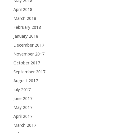
May 2018
April 2018
March 2018
February 2018
January 2018
December 2017
November 2017
October 2017
September 2017
August 2017
July 2017
June 2017
May 2017
April 2017
March 2017