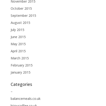
November 2015
October 2015
September 2015
August 2015
July 2015
June 2015
May 2015
April 2015
March 2015
February 2015
January 2015
Categories
–
balancemeals.co.uk
bijoucoffee.co.uk