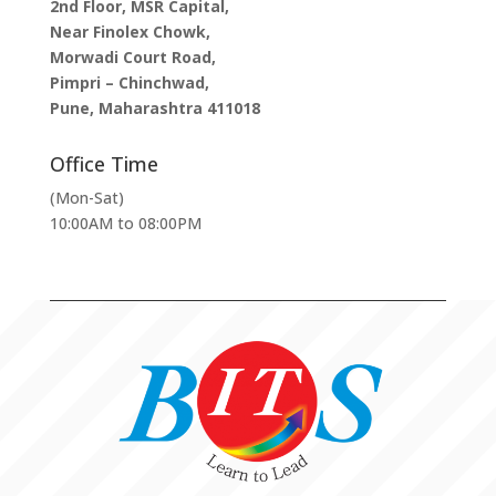
2nd Floor, MSR Capital,
Near Finolex Chowk,
Morwadi Court Road,
Pimpri – Chinchwad,
Pune, Maharashtra 411018
Office Time
(Mon-Sat)
10:00AM to 08:00PM