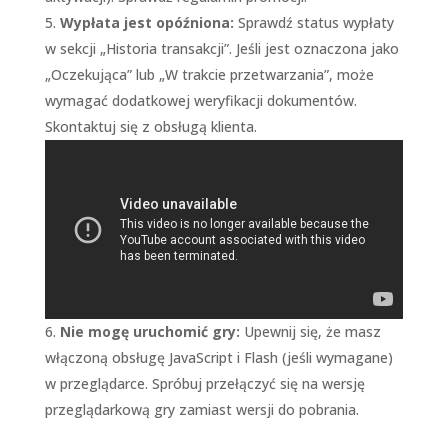
Wypłata jest opóźniona:
Sprawdź status wypłaty
w sekcji „Historia transakcji”. Jeśli jest oznaczona jako
„Oczekująca” lub „W trakcie przetwarzania”, może
wymagać dodatkowej weryfikacji dokumentów.
Skontaktuj się z obsługą klienta.
Nie mogę uruchomić gry:
Upewnij się, że masz
włączoną obsługę JavaScript i Flash (jeśli wymagane)
w przeglądarce. Spróbuj przełączyć się na wersję
przeglądarkową gry zamiast wersji do pobrania.