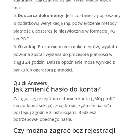
mail.
Dostarcz dokumenty:
Jeśli zostaniesz poproszony
o dodatkową weryfikację (np. potwierdzenie metody
płatności), dostarcz je niezwłocznie w formacie JPG
lub PDF.
Oczekuj:
Po zatwierdzeniu dokumentów, wypłata
powinna zostać wysłana do procesora płatności w
ciągu 24 godzin. Dalsze opóźnienie może wynikać z
banku lub operatora płatności.
Quick Answers
Jak zmienić hasło do konta?
Zaloguj się, przejdź do ustawień konta („Mój profil”
lub podobna sekcja), znajdź opcję „Zmień hasło” i
postępuj zgodnie z instrukcjami. Będziesz
potrzebował obecnego hasła.
Czy można zagrać bez rejestracji