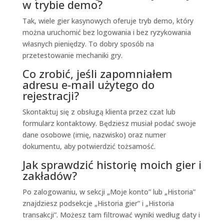
w trybie demo?
Tak, wiele gier kasynowych oferuje tryb demo, który
można uruchomić bez logowania i bez ryzykowania
własnych pieniędzy. To dobry sposób na
przetestowanie mechaniki gry.
Co zrobić, jeśli zapomniałem
adresu e-mail użytego do
rejestracji?
Skontaktuj się z obsługą klienta przez czat lub
formularz kontaktowy. Będziesz musiał podać swoje
dane osobowe (imię, nazwisko) oraz numer
dokumentu, aby potwierdzić tożsamość.
Jak sprawdzić historię moich gier i
zakładów?
Po zalogowaniu, w sekcji „Moje konto” lub „Historia”
znajdziesz podsekcje „Historia gier” i „Historia
transakcji”. Możesz tam filtrować wyniki według daty i