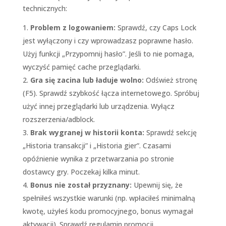
technicznych:
Problem z logowaniem:
Sprawdź, czy Caps Lock
jest wyłączony i czy wprowadzasz poprawne hasło.
Użyj funkcji „Przypomnij hasło”. Jeśli to nie pomaga,
wyczyść pamięć cache przeglądarki.
Gra się zacina lub ładuje wolno:
Odśwież stronę
(F5). Sprawdź szybkość łącza internetowego. Spróbuj
użyć innej przeglądarki lub urządzenia. Wyłącz
rozszerzenia/adblock.
Brak wygranej w historii konta:
Sprawdź sekcję
„Historia transakcji” i „Historia gier”. Czasami
opóźnienie wynika z przetwarzania po stronie
dostawcy gry. Poczekaj kilka minut.
Bonus nie został przyznany:
Upewnij się, że
spełniłeś wszystkie warunki (np. wpłaciłeś minimalną
kwotę, użyłeś kodu promocyjnego, bonus wymagał
aktywacji). Sprawdź regulamin promocji.