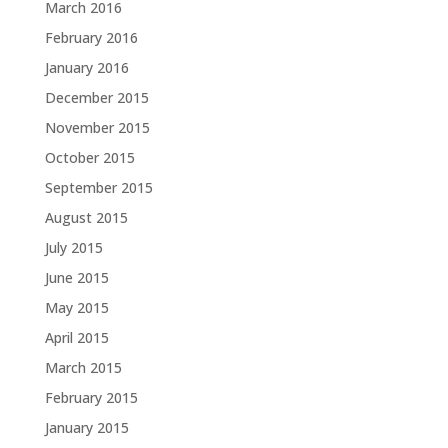
March 2016
February 2016
January 2016
December 2015
November 2015
October 2015
September 2015
August 2015
July 2015
June 2015
May 2015
April 2015
March 2015
February 2015
January 2015