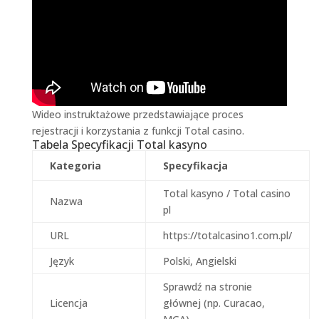
Wideo instruktażowe przedstawiające proces
rejestracji i korzystania z funkcji Total casino.
Tabela Specyfikacji Total kasyno
Kategoria
Specyfikacja
Total kasyno / Total casino
Nazwa
pl
URL
https://totalcasino1.com.pl/
Język
Polski, Angielski
Sprawdź na stronie
Licencja
głównej (np. Curacao,