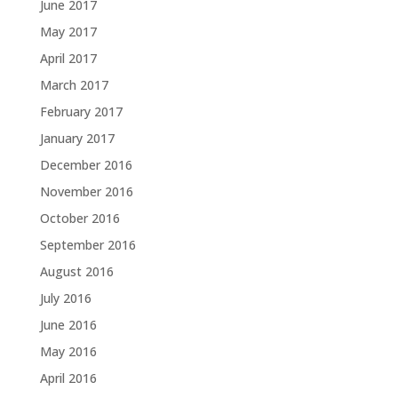
June 2017
May 2017
April 2017
March 2017
February 2017
January 2017
December 2016
November 2016
October 2016
September 2016
August 2016
July 2016
June 2016
May 2016
April 2016