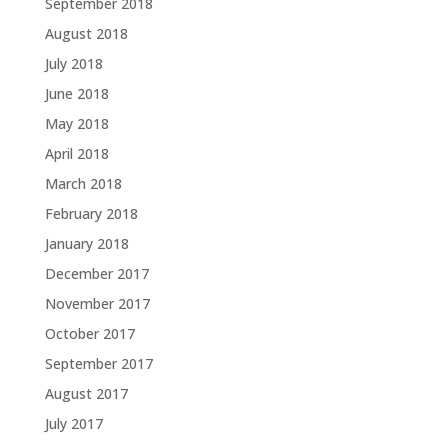
September 2018
August 2018
July 2018
June 2018
May 2018
April 2018
March 2018
February 2018
January 2018
December 2017
November 2017
October 2017
September 2017
August 2017
July 2017