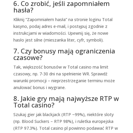
6. Co zrobić, jeśli zapomniałem
hasła?
Kliknij “Zapomniałem hasła” na stronie loginu Total
kasyno, podaj adres e-mail, i postępuj zgodnie z
instrukcjami w wiadomości. Upewnij się, że nowe
hasło jest silne (mieszanka liter, cyfr, symboli).
7. Czy bonusy mają ograniczenia
czasowe?
Tak, większość bonusów w Total casino ma limit
czasowy, np. 7-30 dni na spełnienie WR. Sprawdź
warunki promocji – nieprzestrzeganie terminu może
anulować bonus i wygrane.
8. Jakie gry mają najwyższe RTP w
Total casino?
Szukaj gier jak blackjack (RTP ~99%), niektóre sloty
(np. Blood Suckers – RTP 98%), i ruletka europejska
(RTP 97.3%). Total casino pl powinno podawać RTP w