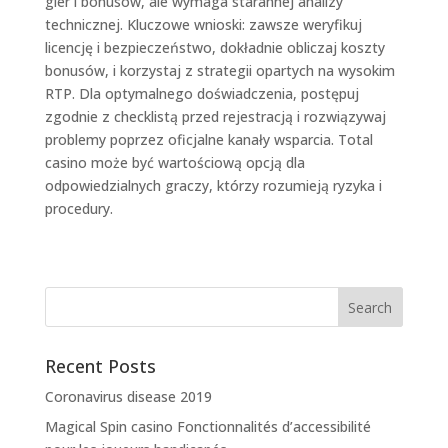
gier i bonusów, ale wymaga starannej analizy
technicznej. Kluczowe wnioski: zawsze weryfikuj
licencję i bezpieczeństwo, dokładnie obliczaj koszty
bonusów, i korzystaj z strategii opartych na wysokim
RTP. Dla optymalnego doświadczenia, postępuj
zgodnie z checklistą przed rejestracją i rozwiązywaj
problemy poprzez oficjalne kanały wsparcia. Total
casino może być wartościową opcją dla
odpowiedzialnych graczy, którzy rozumieją ryzyka i
procedury.
Recent Posts
Coronavirus disease 2019
Magical Spin casino Fonctionnalités d’accessibilité