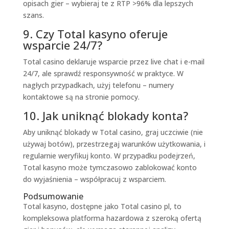
opisach gier – wybieraj te z RTP >96% dla lepszych
szans.
9. Czy Total kasyno oferuje
wsparcie 24/7?
Total casino deklaruje wsparcie przez live chat i e-mail
24/7, ale sprawdź responsywność w praktyce. W
nagłych przypadkach, użyj telefonu – numery
kontaktowe są na stronie pomocy.
10. Jak uniknąć blokady konta?
Aby uniknąć blokady w Total casino, graj uczciwie (nie
używaj botów), przestrzegaj warunków użytkowania, i
regularnie weryfikuj konto. W przypadku podejrzeń,
Total kasyno może tymczasowo zablokować konto
do wyjaśnienia – współpracuj z wsparciem.
Podsumowanie
Total kasyno, dostępne jako Total casino pl, to
kompleksowa platforma hazardowa z szeroką ofertą