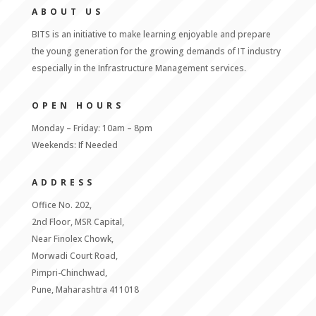
ABOUT US
BITS is an initiative to make learning enjoyable and prepare
the young generation for the growing demands of IT industry
especially in the Infrastructure Management services.
OPEN HOURS
Monday – Friday: 10am – 8pm
Weekends: If Needed
ADDRESS
Office No. 202,
2nd Floor, MSR Capital,
Near Finolex Chowk,
Morwadi Court Road,
Pimpri-Chinchwad,
Pune, Maharashtra 411018