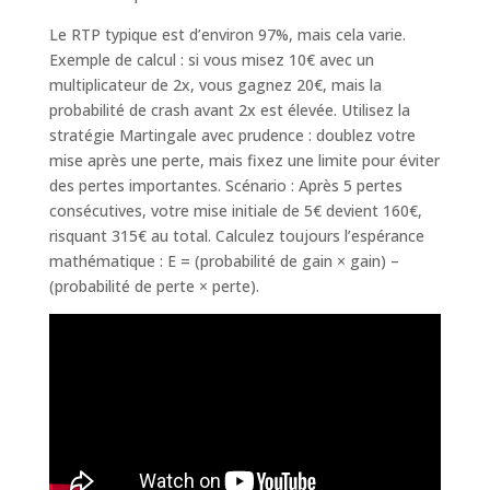
Le RTP typique est d’environ 97%, mais cela varie.
Exemple de calcul : si vous misez 10€ avec un
multiplicateur de 2x, vous gagnez 20€, mais la
probabilité de crash avant 2x est élevée. Utilisez la
stratégie Martingale avec prudence : doublez votre
mise après une perte, mais fixez une limite pour éviter
des pertes importantes. Scénario : Après 5 pertes
consécutives, votre mise initiale de 5€ devient 160€,
risquant 315€ au total. Calculez toujours l’espérance
mathématique : E = (probabilité de gain × gain) –
(probabilité de perte × perte).