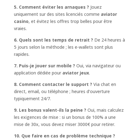
5. Comment éviter les arnaques ?
Jouez
uniquement sur des sites licenciés comme
aviator
casino
, et évitez les offres trop belles pour être
vraies.
6. Quels sont les temps de retrait ?
De 24 heures à
5 jours selon la méthode ; les e-wallets sont plus
rapides.
7. Puis-je jouer sur mobile ?
Oui, via navigateur ou
application dédiée pour
aviator jeux
.
8. Comment contacter le support ?
Via chat en
direct, email, ou téléphone ; heures d’ouverture
typiquement 24/7.
9. Les bonus valent-ils la peine ?
Oui, mais calculez
les exigences de mise : si un bonus de 100% a une
mise de 30x, vous devez miser 3000€ pour retirer.
10. Que faire en cas de problème technique ?