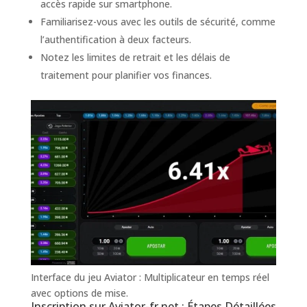
accès rapide sur smartphone.
Familiarisez-vous avec les outils de sécurité, comme
l’authentification à deux facteurs.
Notez les limites de retrait et les délais de
traitement pour planifier vos finances.
Interface du jeu Aviator : Multiplicateur en temps réel
avec options de mise.
Inscription sur Aviator-fr.net : Étapes Détaillées