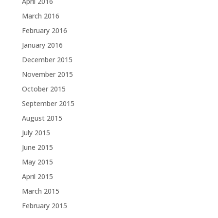
April 2016
March 2016
February 2016
January 2016
December 2015
November 2015
October 2015
September 2015
August 2015
July 2015
June 2015
May 2015
April 2015
March 2015
February 2015