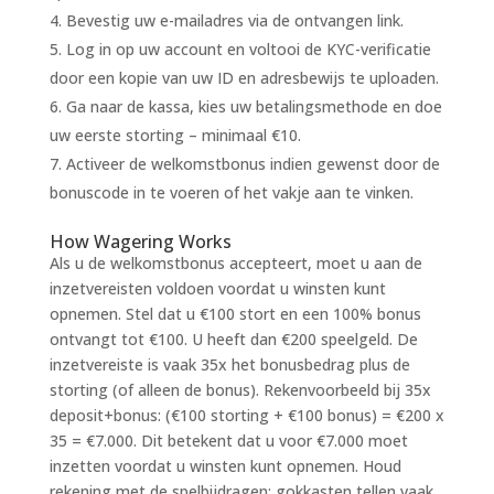
Bevestig uw e-mailadres via de ontvangen link.
Log in op uw account en voltooi de KYC-verificatie
door een kopie van uw ID en adresbewijs te uploaden.
Ga naar de kassa, kies uw betalingsmethode en doe
uw eerste storting – minimaal €10.
Activeer de welkomstbonus indien gewenst door de
bonuscode in te voeren of het vakje aan te vinken.
How Wagering Works
Als u de welkomstbonus accepteert, moet u aan de
inzetvereisten voldoen voordat u winsten kunt
opnemen. Stel dat u €100 stort en een 100% bonus
ontvangt tot €100. U heeft dan €200 speelgeld. De
inzetvereiste is vaak 35x het bonusbedrag plus de
storting (of alleen de bonus). Rekenvoorbeeld bij 35x
deposit+bonus: (€100 storting + €100 bonus) = €200 x
35 = €7.000. Dit betekent dat u voor €7.000 moet
inzetten voordat u winsten kunt opnemen. Houd
rekening met de spelbijdragen: gokkasten tellen vaak