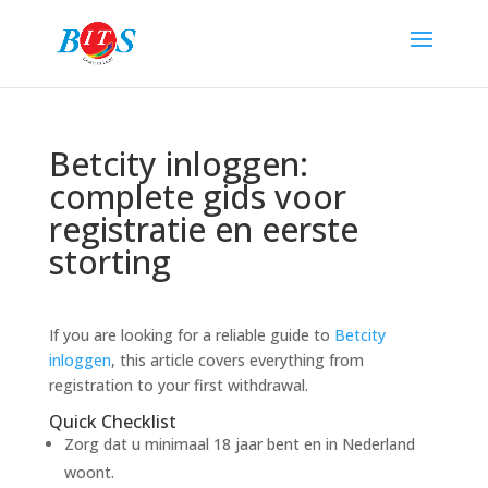
Betcity inloggen:
complete gids voor
registratie en eerste
storting
If you are looking for a reliable guide to
Betcity
inloggen
, this article covers everything from
registration to your first withdrawal.
Quick Checklist
Zorg dat u minimaal 18 jaar bent en in Nederland
woont.