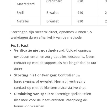
Creditcard
€20
3
Mastercard
Skrill
E-wallet
€10
2
Neteller
E-wallet
€10
2
Stortingen zijn meestal direct, opnames kunnen 1-5
werkdagen duren afhankelijk van de methode.
Fix It Fast
Verificatie niet goedgekeurd:
Upload opnieuw
uw documenten en zorg dat alles leesbaar is. Neem
contact op met de support als het langer dan 48 uur
duurt.
Storting niet ontvangen:
Controleer uw
bankrekening of e-wallet. Neem bij vertraging
contact op met de klantenservice via live chat.
Uitsluiting van spellen:
Sommige spellen tellen
niet mee voor de inzetvereisten. Raadpleeg de
bonusvoorwaarden.