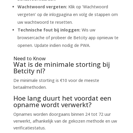
Wachtwoord vergeten:
Klik op ‘Wachtwoord
vergeten’ op de inlogpagina en volg de stappen om
uw wachtwoord te resetten.
Technische fout bij inloggen:
Wis uw
browsercache of probeer de Betcity app opnieuw te
openen. Update indien nodig de PWA.
Need to Know
Wat is de minimale storting bij
Betcity nl?
De minimale storting is €10 voor de meeste
betaalmethoden.
Hoe lang duurt het voordat een
opname wordt verwerkt?
Opnames worden doorgaans binnen 24 tot 72 uur
verwerkt, afhankelijk van de gekozen methode en uw
verificatiestatus.