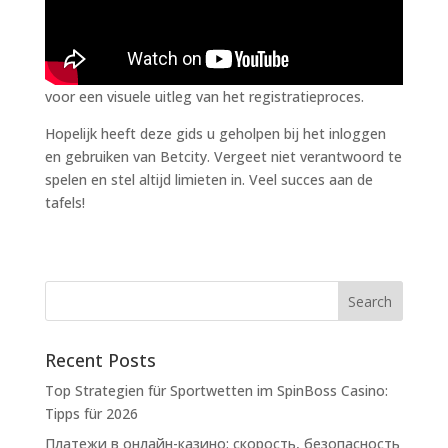
voor een visuele uitleg van het registratieproces.
Hopelijk heeft deze gids u geholpen bij het inloggen
en gebruiken van Betcity. Vergeet niet verantwoord te
spelen en stel altijd limieten in. Veel succes aan de
tafels!
Recent Posts
Top Strategien für Sportwetten im SpinBoss Casino:
Tipps für 2026
Платежи в онлайн-казино: скорость, безопасность