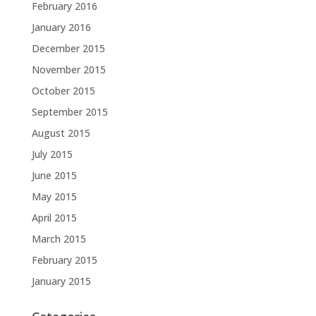
February 2016
January 2016
December 2015
November 2015
October 2015
September 2015
August 2015
July 2015
June 2015
May 2015
April 2015
March 2015
February 2015
January 2015