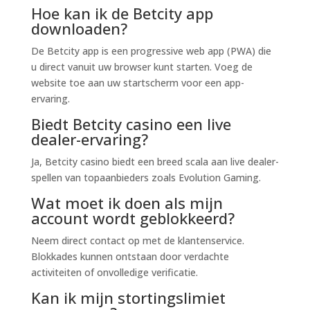
Hoe kan ik de Betcity app
downloaden?
De Betcity app is een progressive web app (PWA) die
u direct vanuit uw browser kunt starten. Voeg de
website toe aan uw startscherm voor een app-
ervaring.
Biedt Betcity casino een live
dealer-ervaring?
Ja, Betcity casino biedt een breed scala aan live dealer-
spellen van topaanbieders zoals Evolution Gaming.
Wat moet ik doen als mijn
account wordt geblokkeerd?
Neem direct contact op met de klantenservice.
Blokkades kunnen ontstaan door verdachte
activiteiten of onvolledige verificatie.
Kan ik mijn stortingslimiet