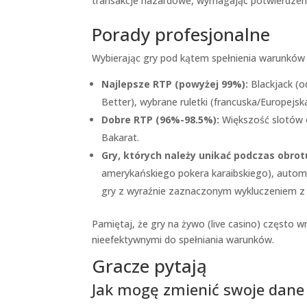
transakcje hazardowe, wymagając potwierdzenia 
Porady profesjonalne
Wybierając gry pod kątem spełnienia warunków o
Najlepsze RTP (powyżej 99%):
Blackjack (o
Better), wybrane ruletki (francuska/Europejska
Dobre RTP (96%-98.5%):
Większość slotów 
Bakarat.
Gry, których należy unikać podczas obro
amerykańskiego pokera karaibskiego), auto
gry z wyraźnie zaznaczonym wykluczeniem z
Pamiętaj, że gry na żywo (live casino) często
nieefektywnymi do spełniania warunków.
Gracze pytają
Jak mogę zmienić swoje dane 