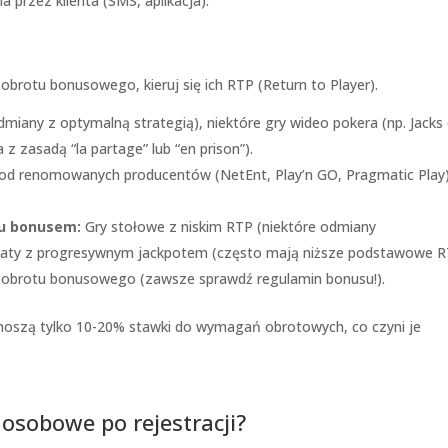
przez klienta (SMS, aplikacja).
brotu bonusowego, kieruj się ich RTP (Return to Player).
dmiany z optymalną strategią), niektóre gry wideo pokera (np. Jacks
 z zasadą “la partage” lub “en prison”).
od renomowanych producentów (NetEnt, Play’n GO, Pragmatic Play)
tu bonusem:
Gry stołowe z niskim RTP (niektóre odmiany
maty z progresywnym jackpotem (często mają niższe podstawowe R
 obrotu bonusowego (zawsze sprawdź regulamin bonusu!).
 wnoszą tylko 10-20% stawki do wymagań obrotowych, co czyni je
osobowe po rejestracji?