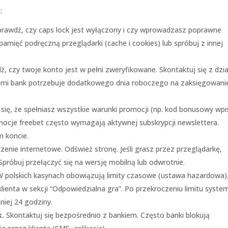
:
rawdź, czy caps lock jest wyłączony i czy wprowadzasz poprawne
 pamięć podręczną przeglądarki (cache i cookies) lub spróbuj z innej
, czy twoje konto jest w pełni zweryfikowane. Skontaktuj się z dzi
asami bank potrzebuje dodatkowego dnia roboczego na zaksięgowani
się, że spełniasz wszystkie warunki promocji (np. kod bonusowy wp
mocje freebet często wymagają aktywnej subskrypcji newslettera.
m koncie.
enie internetowe. Odśwież stronę. Jeśli grasz przez przeglądarkę,
 Spróbuj przełączyć się na wersję mobilną lub odwrotnie.
 polskich kasynach obowiązują limity czasowe (ustawa hazardowa)
lienta w sekcji “Odpowiedzialna gra”. Po przekroczeniu limitu syste
niej 24 godziny.
k.
Skontaktuj się bezpośrednio z bankiem. Często banki blokują