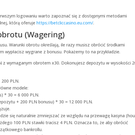
 pierwszym logowaniu warto zapoznać się z dostępnymi metodami
lnej, którą oferuje
https://betcliccasino.eu.com/
.
brotu (Wagering)
u. Warunki obrotu określają, ile razy musisz obrócić środkami
m wypłacisz wygrane z bonusu. Pokażemy to na przykładzie.
N z wymaganym obrotem x30. Dokonujesz depozytu w wysokości 2
 200 PLN.
główne modele:
) * 30 = 6 000 PLN.
pozytu + 200 PLN bonusu) * 30 = 12 000 PLN.
zuje.
ędzie się naturalnie zmniejszać ze względu na przewagę kasyna (ho
każdego 100 PLN stawki tracisz 4 PLN. Oznacza to, że aby obrócić
zątkowego bankrollu.