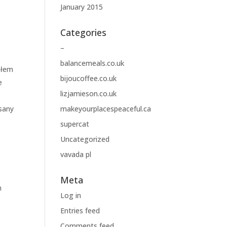
January 2015
Categories
–
balancemeals.co.uk
ałem
bijoucoffee.co.uk
e
lizjamieson.co.uk
isany
makeyourplacespeaceful.ca
supercat
Uncategorized
vavada pl
.
Meta
m
Log in
Entries feed
Comments feed