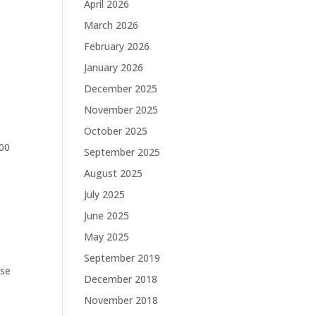
April 2026
March 2026
February 2026
January 2026
December 2025
November 2025
October 2025
00
September 2025
August 2025
July 2025
June 2025
May 2025
September 2019
use
December 2018
November 2018