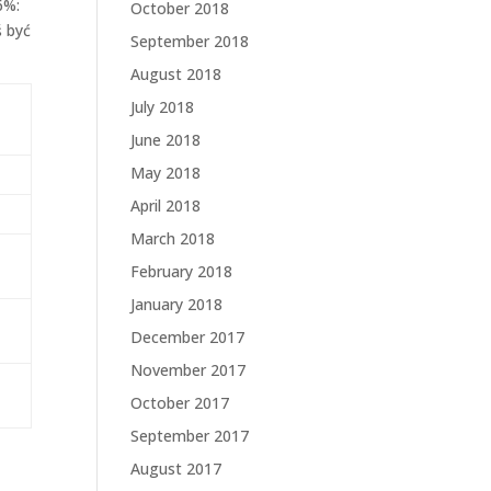
6%:
October 2018
ś być
September 2018
August 2018
July 2018
June 2018
May 2018
April 2018
March 2018
February 2018
January 2018
December 2017
November 2017
October 2017
September 2017
August 2017