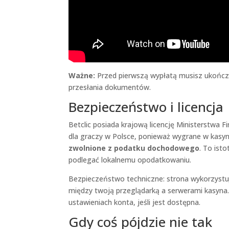
Ważne:
Przed pierwszą wypłatą musisz ukończ
przesłania dokumentów.
Bezpieczeństwo i licencja
Betclic posiada krajową licencję Ministerstwa 
dla graczy w Polsce, ponieważ wygrane w kasyna
zwolnione z podatku dochodowego
. To ist
podlegać lokalnemu opodatkowaniu.
Bezpieczeństwo techniczne: strona wykorzystuje
między twoją przeglądarką a serwerami kasyna
ustawieniach konta, jeśli jest dostępna.
Gdy coś pójdzie nie tak