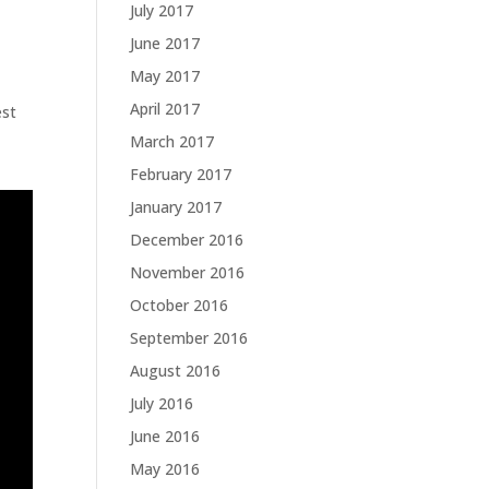
July 2017
June 2017
,
May 2017
April 2017
est
March 2017
February 2017
January 2017
December 2016
November 2016
October 2016
September 2016
August 2016
July 2016
June 2016
May 2016