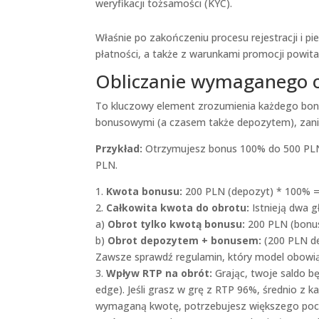
weryfikacji tożsamości (KYC).
Właśnie po zakończeniu procesu rejestracji i
płatności, a także z warunkami promocji powita
Obliczanie wymaganego o
To kluczowy element zrozumienia każdego bonus
bonusowymi (a czasem także depozytem), zani
Przykład:
Otrzymujesz bonus 100% do 500 PL
PLN.
1.
Kwota bonusu:
200 PLN (depozyt) * 100% =
2.
Całkowita kwota do obrotu:
Istnieją dwa 
a)
Obrot tylko kwotą bonusu:
200 PLN (bonus
b)
Obrot depozytem + bonusem:
(200 PLN de
Zawsze sprawdź regulamin, który model obowią
3.
Wpływ RTP na obrót:
Grając, twoje saldo b
edge). Jeśli grasz w grę z RTP 96%, średnio z 
wymaganą kwotę, potrzebujesz większego poc