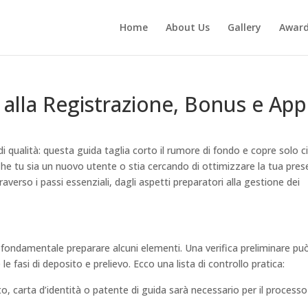
Home
About Us
Gallery
Awar
a alla Registrazione, Bonus e App
i qualità: questa guida taglia corto il rumore di fondo e copre solo c
he tu sia un nuovo utente o stia cercando di ottimizzare la tua pre
averso i passi essenziali, dagli aspetti preparatori alla gestione dei
 è fondamentale preparare alcuni elementi. Una verifica preliminare pu
le fasi di deposito e prelievo. Ecco una lista di controllo pratica:
, carta d’identità o patente di guida sarà necessario per il processo