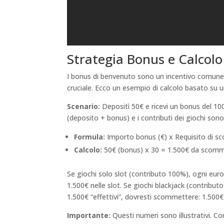
Strategia Bonus e Calcolo
I bonus di benvenuto sono un incentivo comune
cruciale. Ecco un esempio di calcolo basato su u
Scenario:
Depositì 50€ e ricevi un bonus del 10
(deposito + bonus) e i contributi dei giochi son
Formula:
Importo bonus (€) x Requisito di s
Calcolo:
50€ (bonus) x 30 = 1.500€ da scomme
Se giochi solo slot (contributo 100%), ogni eu
1.500€ nelle slot. Se giochi blackjack (contribut
1.500€ “effettivi”, dovresti scommettere: 1.500€
Importante:
Questi numeri sono illustrativi. Con