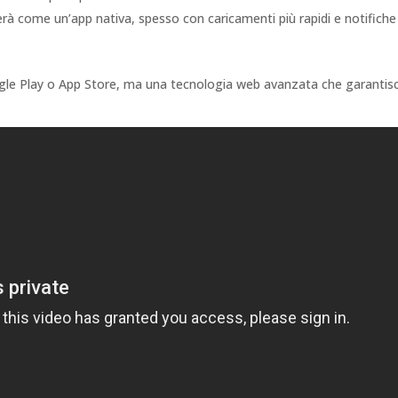
erà come un’app nativa, spesso con caricamenti più rapidi e notifiche
ogle Play o App Store, ma una tecnologia web avanzata che garantis