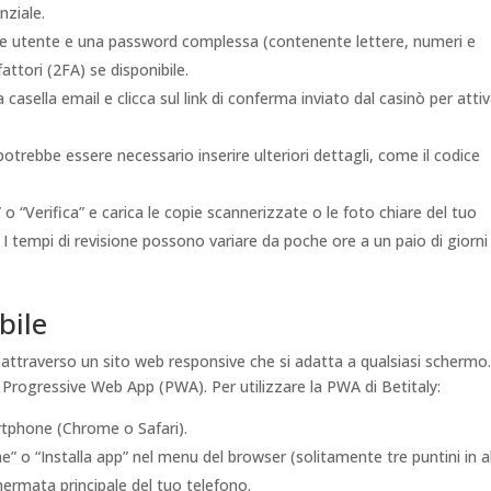
nziale.
e utente e una password complessa (contenente lettere, numeri e
fattori (2FA) se disponibile.
 casella email e clicca sul link di conferma inviato dal casinò per atti
trebbe essere necessario inserire ulteriori dettagli, come il codice
o “Verifica” e carica le copie scannerizzate o le foto chiare del tuo
 I tempi di revisione possono variare da poche ore a un paio di giorni
bile
 attraverso un sito web responsive che si adatta a qualsiasi schermo.
 Progressive Web App (PWA). Per utilizzare la PWA di Betitaly:
artphone (Chrome o Safari).
 o “Installa app” nel menu del browser (solitamente tre puntini in al
chermata principale del tuo telefono.