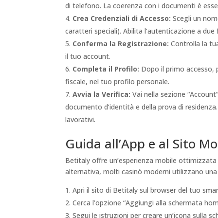
di telefono. La coerenza con i documenti è esse
Crea Credenziali di Accesso:
Scegli un nom
caratteri speciali). Abilita l’autenticazione a due 
Conferma la Registrazione:
Controlla la tua
il tuo account.
Completa il Profilo:
Dopo il primo accesso, po
fiscale, nel tuo profilo personale.
Avvia la Verifica:
Vai nella sezione “Account” 
documento d’identità e della prova di residenza.
lavorativi.
Guida all’App e al Sito Mo
Betitaly offre un’esperienza mobile ottimizzata
alternativa, molti casinò moderni utilizzano una
Apri il sito di Betitaly sul browser del tuo sm
Cerca l’opzione “Aggiungi alla schermata home”
Segui le istruzioni per creare un’icona sulla s