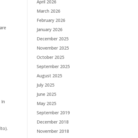
April 2026
March 2026
February 2026
vare
January 2026
December 2025
November 2025
October 2025
September 2025
August 2025
July 2025
June 2025
 In
May 2025
September 2019
December 2018
to).
November 2018