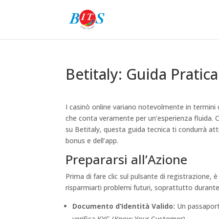
Betitaly: Guida Pratic
I casinò online variano notevolmente in termini d
che conta veramente per un’esperienza fluida. C
su Betitaly, questa guida tecnica ti condurrà attr
bonus e dell’app.
Prepararsi all’Azione
Prima di fare clic sul pulsante di registrazione,
risparmiarti problemi futuri, soprattutto durante 
Documento d’Identità Valido:
Un passaporto
verifica KYC (Know Your Customer).