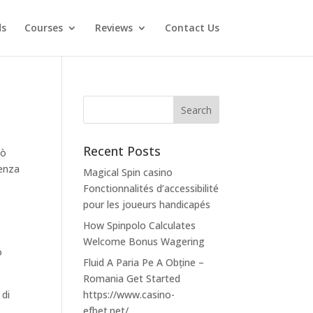
ds
Courses
Reviews
Contact Us
Recent Posts
iò
senza
Magical Spin casino
Fonctionnalités d’accessibilité
pour les joueurs handicapés
How Spinpolo Calculates
Welcome Bonus Wagering
ò
Fluid A Paria Pe A Obține –
Romania Get Started
 di
https://www.casino-
efbet.net/