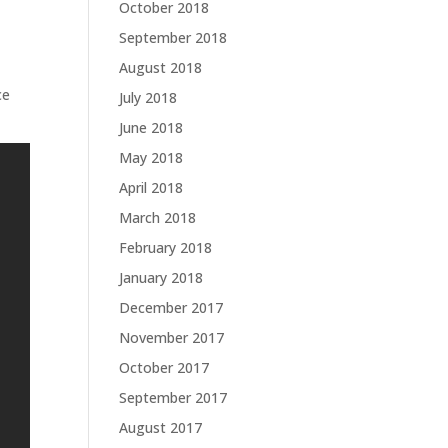
October 2018
September 2018
August 2018
ce
July 2018
June 2018
May 2018
April 2018
March 2018
February 2018
January 2018
December 2017
November 2017
October 2017
September 2017
August 2017