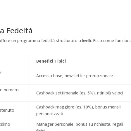
a Fedeltà
offrire un programma fedeltà strutturato a livelli. Ecco come funzio
Benefici Tipici
e
Accesso base, newsletter promozionale
rto numero
Cashback settimanale (es. 5%), ritiri più veloci
Cashback maggiore (es. 10%), bonus mensili
stenuto
personalizzati
issimo
Manager personale, bonus su richiesta, regali
fisici