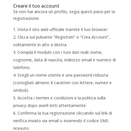
Creare il tuo account
Se non hai ancora un profilo, segui questi passi per la
registrazione:
Visita il sito web ufficiale tramite il tuo browser.
Clicca sul pulsante “Registrati” o “Crea Account”,
solitamente in alto a destra.
Compila il modulo con i tuoi dati reali: nome,
cognome, data di nascita, indirizzo email e numero di
telefono.
Scegli un nome utente e una password robusta
(consigliati almeno 8 caratteri con lettere, numeri e
simboli).
Accetta i termini e condizioni e la politica sulla
privacy dopo averli letti attentamente.
Conferma la tua registrazione cliccando sul link di
verifica inviato via email o inserendo il codice SMS
ricevuto.