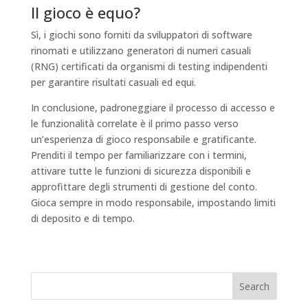
Il gioco è equo?
Sì, i giochi sono forniti da sviluppatori di software
rinomati e utilizzano generatori di numeri casuali
(RNG) certificati da organismi di testing indipendenti
per garantire risultati casuali ed equi.
In conclusione, padroneggiare il processo di accesso e
le funzionalità correlate è il primo passo verso
un’esperienza di gioco responsabile e gratificante.
Prenditi il tempo per familiarizzare con i termini,
attivare tutte le funzioni di sicurezza disponibili e
approfittare degli strumenti di gestione del conto.
Gioca sempre in modo responsabile, impostando limiti
di deposito e di tempo.