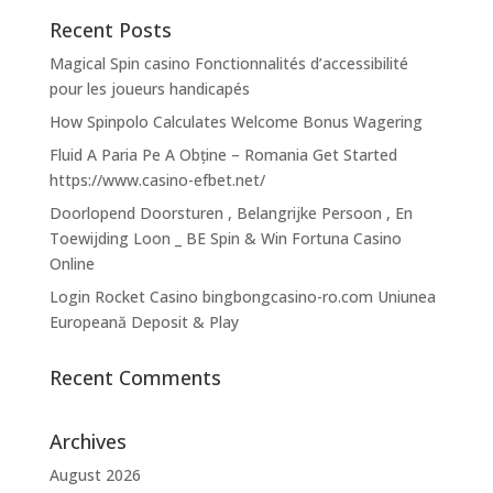
Recent Posts
Magical Spin casino Fonctionnalités d’accessibilité
pour les joueurs handicapés
How Spinpolo Calculates Welcome Bonus Wagering
Fluid A Paria Pe A Obține – Romania Get Started
https://www.casino-efbet.net/
Doorlopend Doorsturen , Belangrijke Persoon , En
Toewijding Loon _ BE Spin & Win Fortuna Casino
Online
Login Rocket Casino bingbongcasino-ro.com Uniunea
Europeană Deposit & Play
Recent Comments
Archives
August 2026