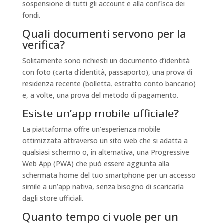
sospensione di tutti gli account e alla confisca dei
fondi.
Quali documenti servono per la
verifica?
Solitamente sono richiesti un documento d’identità
con foto (carta d’identità, passaporto), una prova di
residenza recente (bolletta, estratto conto bancario)
e, a volte, una prova del metodo di pagamento.
Esiste un’app mobile ufficiale?
La piattaforma offre un’esperienza mobile
ottimizzata attraverso un sito web che si adatta a
qualsiasi schermo o, in alternativa, una Progressive
Web App (PWA) che può essere aggiunta alla
schermata home del tuo smartphone per un accesso
simile a un’app nativa, senza bisogno di scaricarla
dagli store ufficiali.
Quanto tempo ci vuole per un