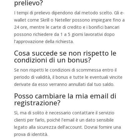
prelievo?
I tempi di prelievo dipendono dal metodo scelto. Gli e-
wallet come Skrill o Neteller possono impiegare fino a
24 ore, mentre le carte di credito e i bonifici bancari
possono richiedere da 1 a 5 giorni lavorativi dopo
l’approvazione della richiesta.
Cosa succede se non rispetto le
condizioni di un bonus?
Se non rispetti le condizioni di scommessa entro il
periodo di validità, il bonus e tutte le eventuali vincite
derivate da esso verranno annullati dal tuo saldo.
Posso cambiare la mia email di
registrazione?
Sì, ma di solito è necessario contattare il servizio
clienti per farlo, poiché l’email è un dato sensibile
legato alla sicurezza dell’account. Dovrai fornire una
prova di identità.