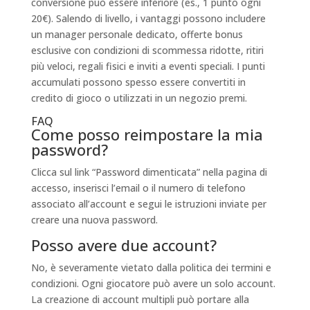
conversione può essere inferiore (es., 1 punto ogni
20€). Salendo di livello, i vantaggi possono includere
un manager personale dedicato, offerte bonus
esclusive con condizioni di scommessa ridotte, ritiri
più veloci, regali fisici e inviti a eventi speciali. I punti
accumulati possono spesso essere convertiti in
credito di gioco o utilizzati in un negozio premi.
FAQ
Come posso reimpostare la mia
password?
Clicca sul link “Password dimenticata” nella pagina di
accesso, inserisci l’email o il numero di telefono
associato all’account e segui le istruzioni inviate per
creare una nuova password.
Posso avere due account?
No, è severamente vietato dalla politica dei termini e
condizioni. Ogni giocatore può avere un solo account.
La creazione di account multipli può portare alla