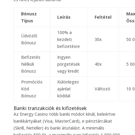
Bónusz
Max
Leírás
Feltétel
Típus
Öss
100% a
Üdvözlő
kezdeti
30x
50 0
Bónusz
befizetésre
Befizetés
Ingyen
Nélküli
pörgetések
40x
5 00
Bónusz
vagy kredit
Promóciós
Különleges
Kód
ajánlat
Változó
10 0
Bónusz
kóddal
Banki tranzakciók és kifizetések
Az Energy Casino több banki módot kínál, beleértve
bankkártyákat (Visa, MasterCard), e-pénztárcákat
(Skrill, Neteller) és banki átutalást. A minimális
befizetés 500 Ft, a maximális napi kifizetés 1 000 000