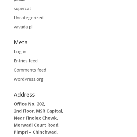
supercat
Uncategorized
vavada pl
Meta
Log in
Entries feed
Comments feed
WordPress.org
Address
Office No. 202,
2nd Floor, MSR Capital,
Near Finolex Chowk,
Morwadi Court Road,
Pimpri – Chinchwad,