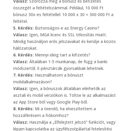
Válasz:
Szorozza meg a bónusz és befizetés
összegét a feltételszámmal. Például, 10 000 Ft
bónusz 30x-es feltétellel: 10 000 x 30 = 300 000 Ft a
feltétel.
5. Kérdés:
Biztonságos-e az Energy Casino?
Válasz:
Igen, MGA licenc és SSL titkosítás miatt.
Mindig használjon erős jelszavakat és kerülje a közös
hálózatokat.
6. Kérdés:
Mennyi ideig tart a kifizetés?
Válasz:
Általában 1-5 munkanap, de függ a banki
módszertől. E-pénztárcák gyorsabbak lehetnek.
7. Kérdés:
Használhatom a bónuszt
mobilalkalmazáson?
Válasz:
Igen, a bónuszok általában elérhetők az
asztali és mobil verziókon is. Töltse le az alkalmazást
az App Store-ból vagy Google Play-ből.
8. Kérdés:
Mi a teendő, ha elveszítettem a
hozzáférésem a fiókomhoz?
Válasz:
Használja a „Elfelejtett jelszó” funkciót, vagy
lépjen kapcsolatba az ügyfélszolgálattal hitelesítési