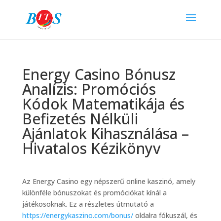
Energy Casino Bónusz
Analízis: Promóciós
Kódok Matematikája és
Befizetés Nélküli
Ajánlatok Kihasználása –
Hivatalos Kézikönyv
Az Energy Casino egy népszerű online kaszinó, amely
különféle bónuszokat és promóciókat kínál a
játékosoknak. Ez a részletes útmutató a
https://energykaszino.com/bonus/
oldalra fókuszál, és