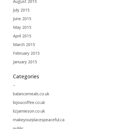
August 2015
July 2015
June 2015
May 2015
April 2015
March 2015
February 2015
January 2015
Categories
–
balancemeals.co.uk
bijoucoffee.co.uk
lizjamieson.co.uk
makeyourplacespeaceful.ca
public