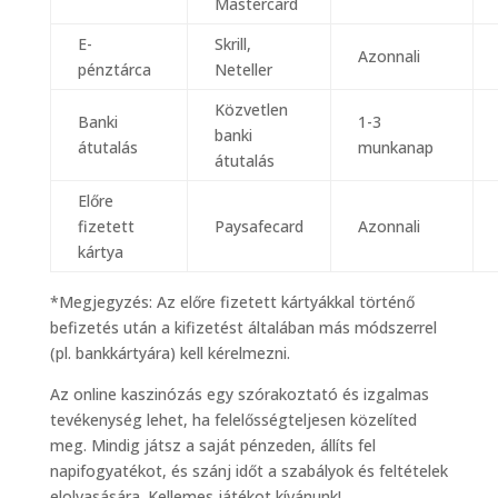
Mastercard
E-
Skrill,
Azonnali
pénztárca
Neteller
Közvetlen
Banki
1-3
banki
átutalás
munkanap
átutalás
Előre
fizetett
Paysafecard
Azonnali
kártya
*Megjegyzés: Az előre fizetett kártyákkal történő
befizetés után a kifizetést általában más módszerrel
(pl. bankkártyára) kell kérelmezni.
Az online kaszinózás egy szórakoztató és izgalmas
tevékenység lehet, ha felelősségteljesen közelíted
meg. Mindig játsz a saját pénzeden, állíts fel
napifogyatékot, és szánj időt a szabályok és feltételek
elolvasására. Kellemes játékot kívánunk!