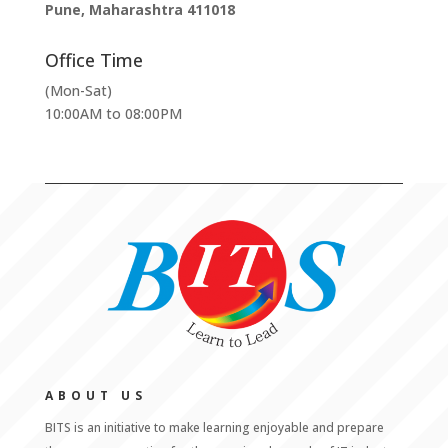
Pune, Maharashtra 411018
Office Time
(Mon-Sat)
10:00AM to 08:00PM
ABOUT US
BITS is an initiative to make learning enjoyable and prepare