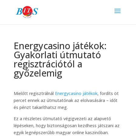
Energycasino játékok:
Gyakorlati útmutató
regisztrációtól a
győzelemig
Mielőtt regisztrálnál
Energycasino játékok
, fordíts öt
percet ennek az útmutatónak az elolvasására – időt
és pénzt takaríthatsz meg.
Ez a részletes útmutató végigvezeti az alapvető
lépéseken, hogy biztonságosan kezdhess játszani az
egyik legnépszerűbb magyar online kaszinóban.