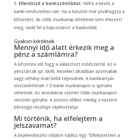
Ellenőrizd a bankszámládat:
Néha a késés a
banki rendszerben van. Ha a kaszinó már jóváhagyta a
kifizetést, de több munkanap elteltével sem érkezett
meg, vedd fel a kapcsolatot a bankoddal.
Gyakori kérdések
Mennyi idő alatt érkezik meg a
pénz a számlámra?
A kifizetési idő függ a választott módszertől. Az e-
pénztárcák (pl. Skrill, Neteller) általában azonnaliak
vagy néhány órán belül teljesülnek. A bankkártyás
visszatérítések 1-5 banki munkanapot is igénybe
vehetnek. Az átutalások szintén több munkanapot
vesznek igénybe. A pontos időket mindig a kaszinó
pénzügyi részlege tájékoztatja.
Mi történik, ha elfelejtem a
jelszavamat?
A bejelentkezési oldalon találsz egy “Elfelejtettem a