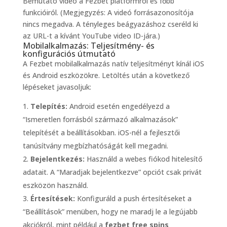
Bemutató videó a Fezbet platformról és főbb
funkcióiról. (Megjegyzés: A videó forrásazonosítója
nincs megadva. A tényleges beágyazáshoz cseréld ki
az URL-t a kívánt YouTube video ID-jára.)
Mobilalkalmazás: Teljesítmény- és
konfigurációs útmutató
A Fezbet mobilalkalmazás natív teljesítményt kínál iOS
és Android eszközökre. Letöltés után a következő
lépéseket javasoljuk:
Telepítés:
Android esetén engedélyezd a
“Ismeretlen forrásból származó alkalmazások”
telepítését a beállításokban. iOS-nél a fejlesztői
tanúsítvány megbízhatóságát kell megadni.
Bejelentkezés:
Használd a webes fiókod hitelesítő
adatait. A “Maradjak bejelentkezve” opciót csak privát
eszközön használd.
Értesítések:
Konfiguráld a push értesítéseket a
“Beállítások” menüben, hogy ne maradj le a legújabb
akciókról, mint például a
fezbet free spins