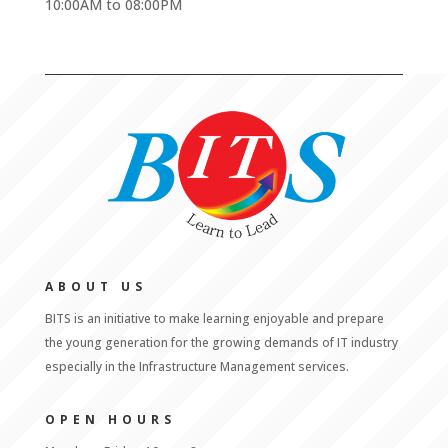
10:00AM to 08:00PM
ABOUT US
BITS is an initiative to make learning enjoyable and prepare
the young generation for the growing demands of IT industry
especially in the Infrastructure Management services.
OPEN HOURS