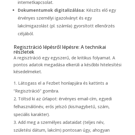
internetkapcsolat.
Dokumentumok digitalizálása:
Készíts elő egy
érvényes személyi igazolványt és egy
lakcímigazolást (pl. számla) gyorsított ellenőrzés
céljából.
Regisztráció lépésről lépésre: A technikai
részletek
A regisztráció egy egyszerű, de kritikus folyamat. A
pontos adatok megadása elkerüli a későbbi hitelesítési
késedelmeket.
Látogass el a Fezbet honlapjára és kattints a
“Regisztráció” gombra.
Töltsd ki az űrlapot: érvényes email-cím, egyedi
felhasználónév, erős jelszó (kis/nagybetű, szám,
speciális karakter).
Add meg a személyes adataidat (teljes név,
születési dátum, lakcím) pontosan úgy, ahogyan