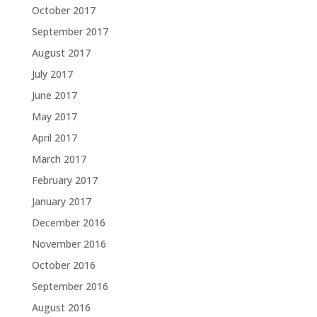
October 2017
September 2017
August 2017
July 2017
June 2017
May 2017
April 2017
March 2017
February 2017
January 2017
December 2016
November 2016
October 2016
September 2016
August 2016