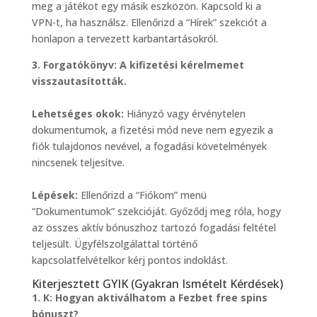
meg a játékot egy másik eszközön. Kapcsold ki a
VPN-t, ha használsz. Ellenőrizd a “Hírek” szekciót a
honlapon a tervezett karbantartásokról.
3. Forgatókönyv: A kifizetési kérelmemet
visszautasították.
Lehetséges okok:
Hiányzó vagy érvénytelen
dokumentumok, a fizetési mód neve nem egyezik a
fiók tulajdonos nevével, a fogadási követelmények
nincsenek teljesítve.
Lépések:
Ellenőrizd a “Fiókom” menü
“Dokumentumok” szekcióját. Győződj meg róla, hogy
az összes aktív bónuszhoz tartozó fogadási feltétel
teljesült. Ügyfélszolgálattal történő
kapcsolatfelvételkor kérj pontos indoklást.
Kiterjesztett GYIK (Gyakran Ismételt Kérdések)
1. K: Hogyan aktiválhatom a Fezbet free spins
bónuszt?