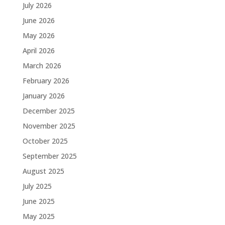
July 2026
June 2026
May 2026
April 2026
March 2026
February 2026
January 2026
December 2025
November 2025
October 2025
September 2025
August 2025
July 2025
June 2025
May 2025