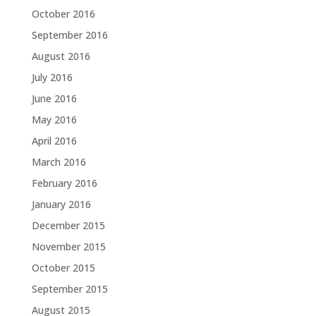
October 2016
September 2016
August 2016
July 2016
June 2016
May 2016
April 2016
March 2016
February 2016
January 2016
December 2015
November 2015
October 2015
September 2015
August 2015