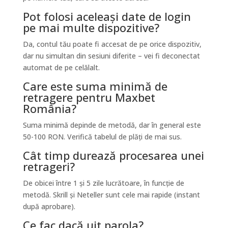
Pot folosi aceleași date de login
pe mai multe dispozitive?
Da, contul tău poate fi accesat de pe orice dispozitiv,
dar nu simultan din sesiuni diferite – vei fi deconectat
automat de pe celălalt.
Care este suma minimă de
retragere pentru Maxbet
România?
Suma minimă depinde de metodă, dar în general este
50-100 RON. Verifică tabelul de plăți de mai sus.
Cât timp durează procesarea unei
retrageri?
De obicei între 1 și 5 zile lucrătoare, în funcție de
metodă. Skrill și Neteller sunt cele mai rapide (instant
după aprobare).
Ce fac dacă uit parola?