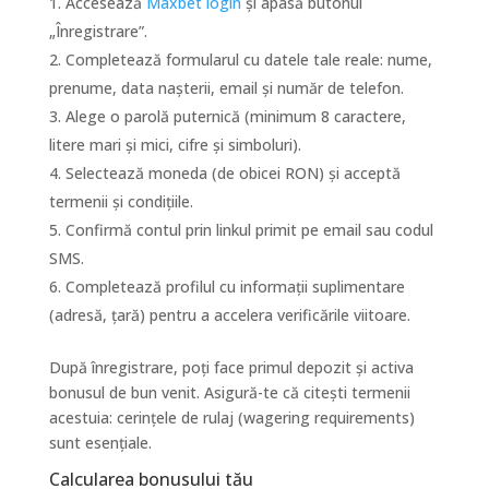
Accesează
Maxbet login
și apasă butonul
„Înregistrare”.
Completează formularul cu datele tale reale: nume,
prenume, data nașterii, email și număr de telefon.
Alege o parolă puternică (minimum 8 caractere,
litere mari și mici, cifre și simboluri).
Selectează moneda (de obicei RON) și acceptă
termenii și condițiile.
Confirmă contul prin linkul primit pe email sau codul
SMS.
Completează profilul cu informații suplimentare
(adresă, țară) pentru a accelera verificările viitoare.
După înregistrare, poți face primul depozit și activa
bonusul de bun venit. Asigură-te că citești termenii
acestuia: cerințele de rulaj (wagering requirements)
sunt esențiale.
Calcularea bonusului tău