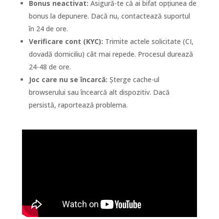
Bonus neactivat:
Asigură-te că ai bifat opțiunea de
bonus la depunere. Dacă nu, contactează suportul
în 24 de ore.
Verificare cont (KYC):
Trimite actele solicitate (CI,
dovadă domiciliu) cât mai repede. Procesul durează
24-48 de ore.
Joc care nu se încarcă:
Șterge cache-ul
browserului sau încearcă alt dispozitiv. Dacă
persistă, raportează problema.