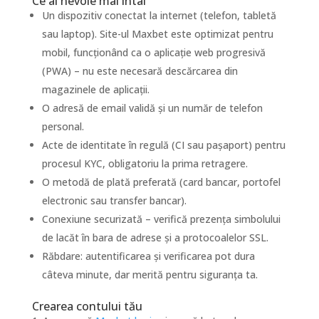
Ce ai nevoie mai întâi
Un dispozitiv conectat la internet (telefon, tabletă
sau laptop). Site-ul Maxbet este optimizat pentru
mobil, funcționând ca o aplicație web progresivă
(PWA) – nu este necesară descărcarea din
magazinele de aplicații.
O adresă de email validă și un număr de telefon
personal.
Acte de identitate în regulă (CI sau pașaport) pentru
procesul KYC, obligatoriu la prima retragere.
O metodă de plată preferată (card bancar, portofel
electronic sau transfer bancar).
Conexiune securizată – verifică prezența simbolului
de lacăt în bara de adrese și a protocoalelor SSL.
Răbdare: autentificarea și verificarea pot dura
câteva minute, dar merită pentru siguranța ta.
Crearea contului tău