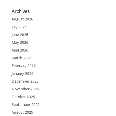
Archives
August 2026
July 2026
June 2026
May 2026
April 2026
March 2026
February 2026
January 2026
December 2025
November 2025
October 2025
September 2025
August 2025