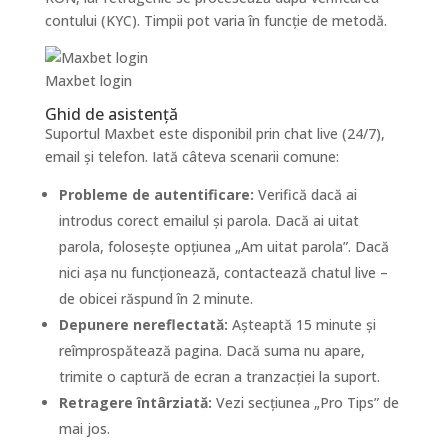
contului (KYC). Timpii pot varia în funcție de metodă.
Maxbet login
Ghid de asistență
Suportul Maxbet este disponibil prin chat live (24/7),
email și telefon. Iată câteva scenarii comune:
Probleme de autentificare:
Verifică dacă ai
introdus corect emailul și parola. Dacă ai uitat
parola, folosește opțiunea „Am uitat parola”. Dacă
nici așa nu funcționează, contactează chatul live –
de obicei răspund în 2 minute.
Depunere nereflectată:
Așteaptă 15 minute și
reîmprospătează pagina. Dacă suma nu apare,
trimite o captură de ecran a tranzacției la suport.
Retragere întârziată:
Vezi secțiunea „Pro Tips” de
mai jos.