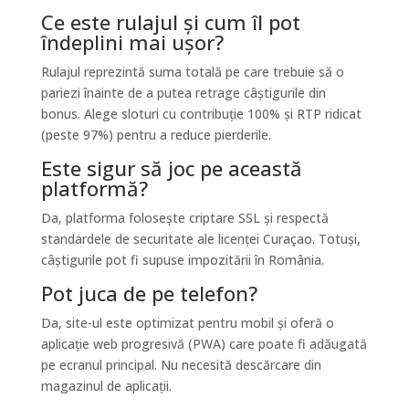
Ce este rulajul și cum îl pot
îndeplini mai ușor?
Rulajul reprezintă suma totală pe care trebuie să o
pariezi înainte de a putea retrage câștigurile din
bonus. Alege sloturi cu contribuție 100% și RTP ridicat
(peste 97%) pentru a reduce pierderile.
Este sigur să joc pe această
platformă?
Da, platforma folosește criptare SSL și respectă
standardele de securitate ale licenței Curaçao. Totuși,
câștigurile pot fi supuse impozitării în România.
Pot juca de pe telefon?
Da, site-ul este optimizat pentru mobil și oferă o
aplicație web progresivă (PWA) care poate fi adăugată
pe ecranul principal. Nu necesită descărcare din
magazinul de aplicații.