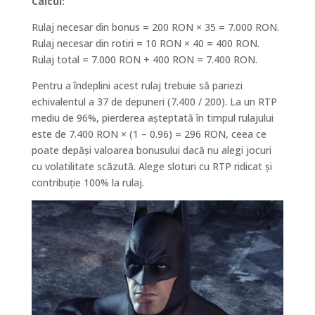
Calcul:
Rulaj necesar din bonus = 200 RON × 35 = 7.000 RON.
Rulaj necesar din rotiri = 10 RON × 40 = 400 RON.
Rulaj total = 7.000 RON + 400 RON = 7.400 RON.
Pentru a îndeplini acest rulaj trebuie să pariezi
echivalentul a 37 de depuneri (7.400 / 200). La un RTP
mediu de 96%, pierderea așteptată în timpul rulajului
este de 7.400 RON × (1 – 0.96) = 296 RON, ceea ce
poate depăși valoarea bonusului dacă nu alegi jocuri
cu volatilitate scăzută. Alege sloturi cu RTP ridicat și
contribuție 100% la rulaj.