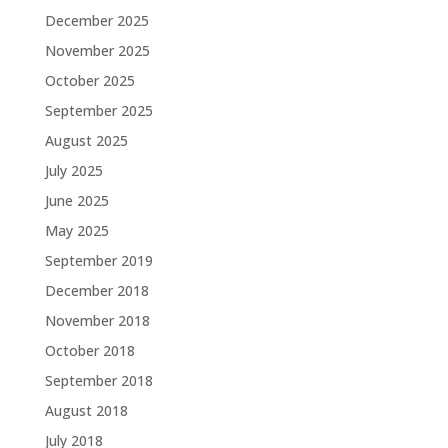
December 2025
November 2025
October 2025
September 2025
August 2025
July 2025
June 2025
May 2025
September 2019
December 2018
November 2018
October 2018
September 2018
August 2018
July 2018