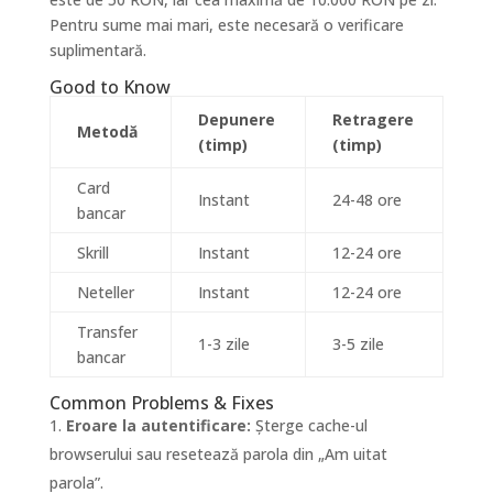
Pentru sume mai mari, este necesară o verificare
suplimentară.
Good to Know
Depunere
Retragere
Metodă
(timp)
(timp)
Card
Instant
24-48 ore
bancar
Skrill
Instant
12-24 ore
Neteller
Instant
12-24 ore
Transfer
1-3 zile
3-5 zile
bancar
Common Problems & Fixes
Eroare la autentificare:
Șterge cache-ul
browserului sau resetează parola din „Am uitat
parola”.