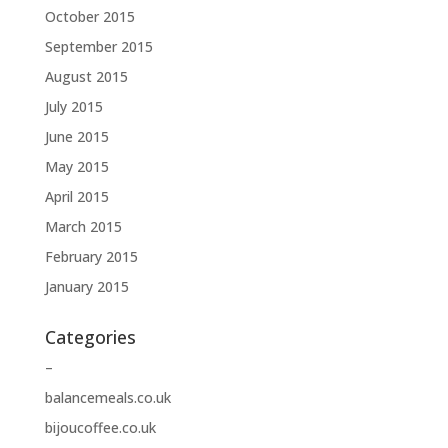
October 2015
September 2015
August 2015
July 2015
June 2015
May 2015
April 2015
March 2015
February 2015
January 2015
Categories
–
balancemeals.co.uk
bijoucoffee.co.uk