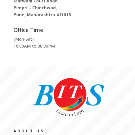
Morwadi Court Road,
Pimpri – Chinchwad,
Pune, Maharashtra 411018
Office Time
(Mon-Sat)
10:00AM to 08:00PM
ABOUT US