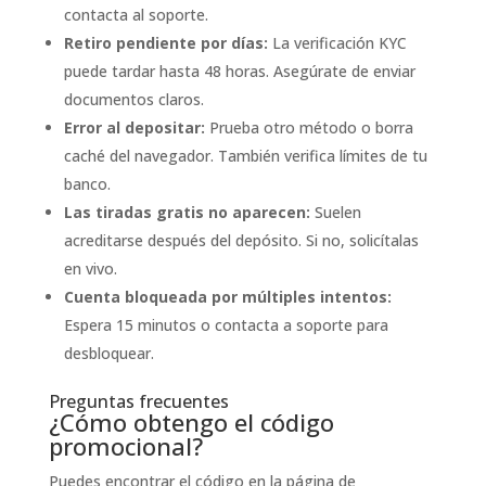
contacta al soporte.
Retiro pendiente por días:
La verificación KYC
puede tardar hasta 48 horas. Asegúrate de enviar
documentos claros.
Error al depositar:
Prueba otro método o borra
caché del navegador. También verifica límites de tu
banco.
Las tiradas gratis no aparecen:
Suelen
acreditarse después del depósito. Si no, solicítalas
en vivo.
Cuenta bloqueada por múltiples intentos:
Espera 15 minutos o contacta a soporte para
desbloquear.
Preguntas frecuentes
¿Cómo obtengo el código
promocional?
Puedes encontrar el código en la página de