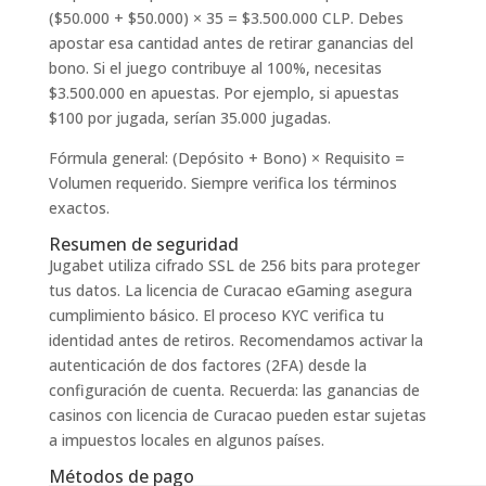
($50.000 + $50.000) × 35 = $3.500.000 CLP. Debes
apostar esa cantidad antes de retirar ganancias del
bono. Si el juego contribuye al 100%, necesitas
$3.500.000 en apuestas. Por ejemplo, si apuestas
$100 por jugada, serían 35.000 jugadas.
Fórmula general: (Depósito + Bono) × Requisito =
Volumen requerido. Siempre verifica los términos
exactos.
Resumen de seguridad
Jugabet utiliza cifrado SSL de 256 bits para proteger
tus datos. La licencia de Curacao eGaming asegura
cumplimiento básico. El proceso KYC verifica tu
identidad antes de retiros. Recomendamos activar la
autenticación de dos factores (2FA) desde la
configuración de cuenta. Recuerda: las ganancias de
casinos con licencia de Curacao pueden estar sujetas
a impuestos locales en algunos países.
Métodos de pago