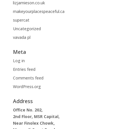
lizjamieson.co.uk
makeyourplacespeaceful.ca
supercat
Uncategorized
vavada pl
Meta
Log in
Entries feed
Comments feed
WordPress.org
Address
Office No. 202,
2nd Floor, MSR Capital,
Near Finolex Chowk,