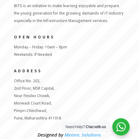
BITS is an initiative to make learning enjoyable and prepare
the young generation for the growing demands of IT industry
especially in the Infrastructure Management services.
OPEN HOURS
Monday – Friday: 10am – 8pm
Weekends: If Needed
ADDRESS
Office No. 202,
2nd Floor, MSR Capital,
Near Finolex Chowk,
Morwadi Court Road,
Pimpri-Chinchwad,
Pune, Maharashtra 411018
Need Help?
Chat with us
Designed by
Meonic Solutions