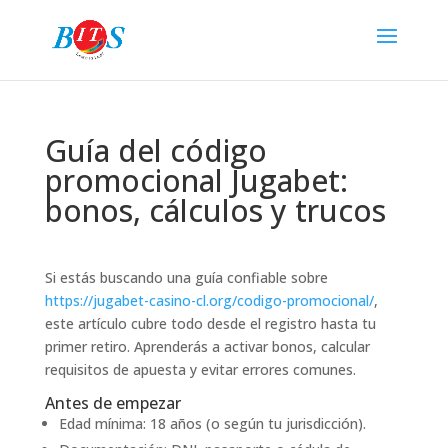
Guía del código
promocional Jugabet:
bonos, cálculos y trucos
Si estás buscando una guía confiable sobre
https://jugabet-casino-cl.org/codigo-promocional/
,
este artículo cubre todo desde el registro hasta tu
primer retiro. Aprenderás a activar bonos, calcular
requisitos de apuesta y evitar errores comunes.
Antes de empezar
Edad mínima: 18 años (o según tu jurisdicción).