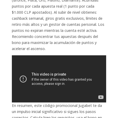
(Bronce, Plata, Oro, Platino, Diamante). Acumulas
puntos por cada apuesta real (1 punto por cada
$1.000 CLP apostados). Al subir de nivel obtienes:
cashback semanal, giros gratis exclusivos, límites de
retiro más altos y un gestor de cuentas personal. Los
puntos no expiran mientras la cuenta esté activa.
Recomiendo concentrar tus apuestas después del
bono para maximizar la acumulación de puntos y
acelerar el ascenso.
En resumen, este código promocional Jugabet te da
un impulso inicial significativo si sigues los pasos
correctos. Calcula bien los requisitos, usa el bono en