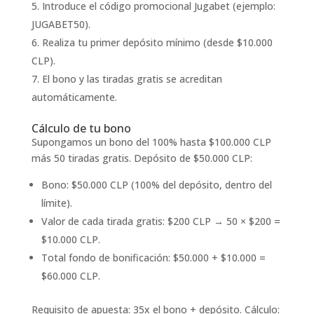
Introduce el código promocional Jugabet (ejemplo:
JUGABET50).
Realiza tu primer depósito mínimo (desde $10.000
CLP).
El bono y las tiradas gratis se acreditan
automáticamente.
Cálculo de tu bono
Supongamos un bono del 100% hasta $100.000 CLP
más 50 tiradas gratis. Depósito de $50.000 CLP:
Bono: $50.000 CLP (100% del depósito, dentro del
límite).
Valor de cada tirada gratis: $200 CLP → 50 × $200 =
$10.000 CLP.
Total fondo de bonificación: $50.000 + $10.000 =
$60.000 CLP.
Requisito de apuesta: 35x el bono + depósito. Cálculo: