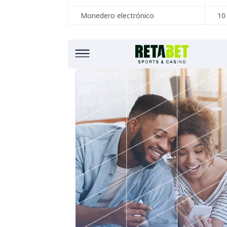
Monedero electrónico
10