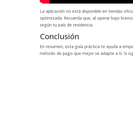
La aplicación no está disponible en tiendas ofi
optimizada. Recuerda que, al operar bajo licenc
según tu país de residencia.
Conclusión
En resumen, esta guía práctica te ayuda a empez
método de pago que mejor se adapte a ti. Si sig