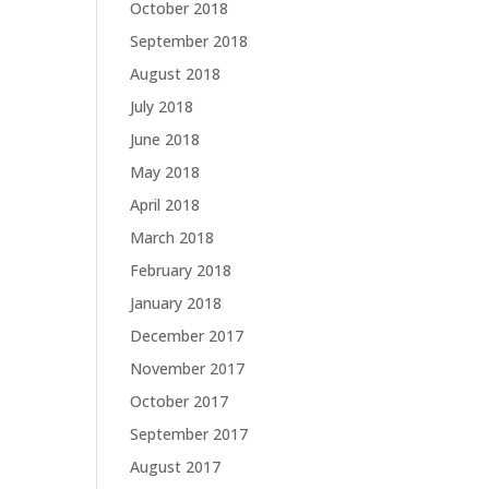
October 2018
September 2018
August 2018
July 2018
June 2018
May 2018
April 2018
March 2018
February 2018
January 2018
December 2017
November 2017
October 2017
September 2017
August 2017