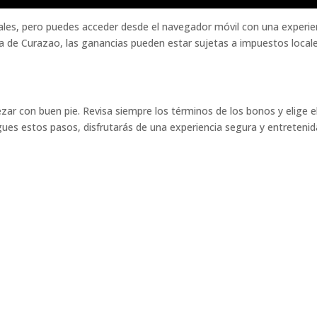
ciales, pero puedes acceder desde el navegador móvil con una experie
ia de Curazao, las ganancias pueden estar sujetas a impuestos local
ar con buen pie. Revisa siempre los términos de los bonos y elige e
ues estos pasos, disfrutarás de una experiencia segura y entretenid