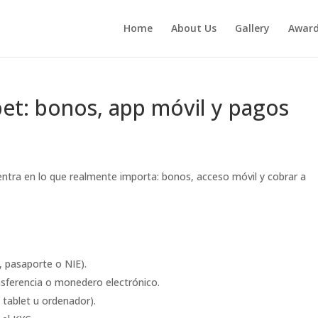
Home
About Us
Gallery
Awar
bet: bonos, app móvil y pagos
ntra en lo que realmente importa: bonos, acceso móvil y cobrar a
 pasaporte o NIE).
nsferencia o monedero electrónico.
 tablet u ordenador).