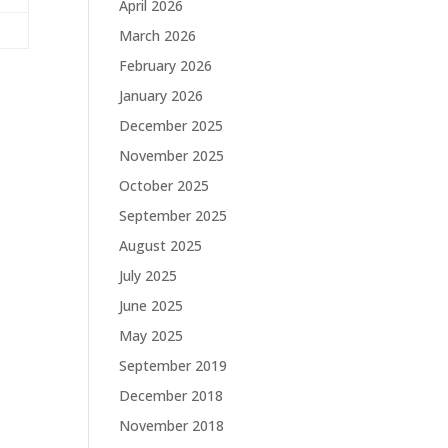
April 2026
March 2026
February 2026
January 2026
December 2025
November 2025
October 2025
September 2025
August 2025
July 2025
June 2025
May 2025
September 2019
December 2018
November 2018