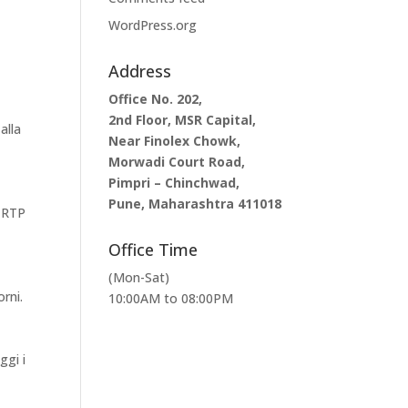
WordPress.org
Address
Office No. 202,
2nd Floor, MSR Capital,
alla
Near Finolex Chowk,
Morwadi Court Road,
Pimpri – Chinchwad,
Pune, Maharashtra 411018
n RTP
Office Time
(Mon-Sat)
orni.
10:00AM to 08:00PM
ggi i