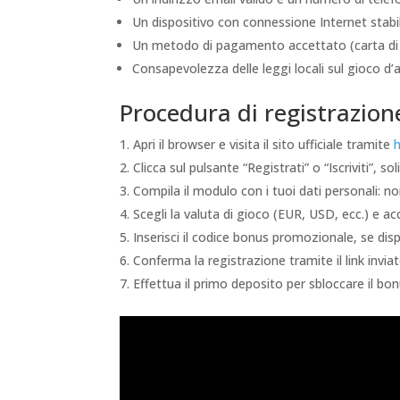
Un dispositivo con connessione Internet stabi
Un metodo di pagamento accettato (carta di cr
Consapevolezza delle leggi locali sul gioco d’a
Procedura di registrazion
Apri il browser e visita il sito ufficiale tramite
h
Clicca sul pulsante “Registrati” o “Iscriviti”, s
Compila il modulo con i tuoi dati personali: n
Scegli la valuta di gioco (EUR, USD, ecc.) e acc
Inserisci il codice bonus promozionale, se disp
Conferma la registrazione tramite il link inviat
Effettua il primo deposito per sbloccare il bon