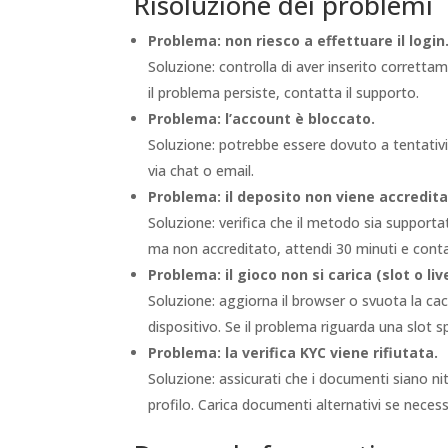
Risoluzione dei problemi
Problema: non riesco a effettuare il login
Soluzione: controlla di aver inserito corrett
il problema persiste, contatta il supporto.
Problema: l’account è bloccato.
Soluzione: potrebbe essere dovuto a tentativi di
via chat o email.
Problema: il deposito non viene accredita
Soluzione: verifica che il metodo sia supportat
ma non accreditato, attendi 30 minuti e contat
Problema: il gioco non si carica (slot o liv
Soluzione: aggiorna il browser o svuota la cach
dispositivo. Se il problema riguarda una slot s
Problema: la verifica KYC viene rifiutata.
Soluzione: assicurati che i documenti siano n
profilo. Carica documenti alternativi se necess