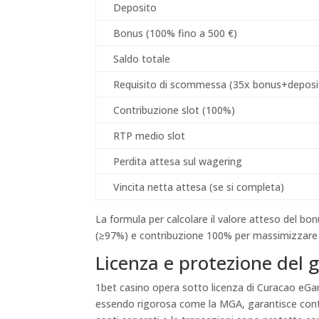
Deposito
Bonus (100% fino a 500 €)
Saldo totale
Requisito di scommessa (35x bonus+deposi
Contribuzione slot (100%)
RTP medio slot
Perdita attesa sul wagering
Vincita netta attesa (se si completa)
La formula per calcolare il valore atteso del bo
(≥97%) e contribuzione 100% per massimizzare le
Licenza e protezione del 
1bet casino opera sotto licenza di Curacao eGami
essendo rigorosa come la MGA, garantisce control