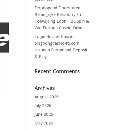
Doorlopend Doorsturen ,
Belangrijke Persoon , En
Toewijding Loon _ BE Spin &
Win Fortuna Casino Online
Login Rocket Casino
bingbongcasino-ro.com
Uniunea Europeană Deposit
& Play
Recent Comments
Archives
August 2026
July 2026
June 2026
May 2026