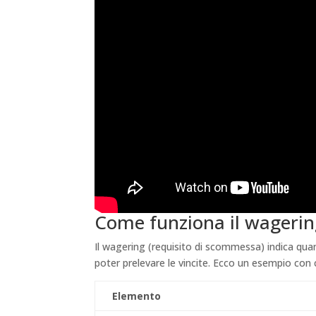
Come funziona il wageri
Il wagering (requisito di scommessa) indica qua
poter prelevare le vincite. Ecco un esempio con ci
Elemento