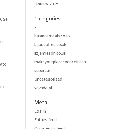
January 2015
Categories
a. Se
–
balancemeals.co.uk
ti
bijoucoffee.co.uk
lizjamieson.co.uk
makeyourplacespeaceful.ca
vato
supercat
Uncategorized
er o
vavada pl
Meta
Log in
Entries feed
Comments feed