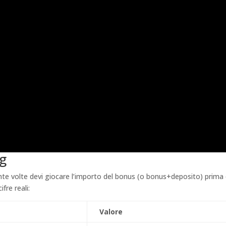
ng
nte volte devi giocare l’importo del bonus (o bonus+deposito) prima 
fre reali:
Valore