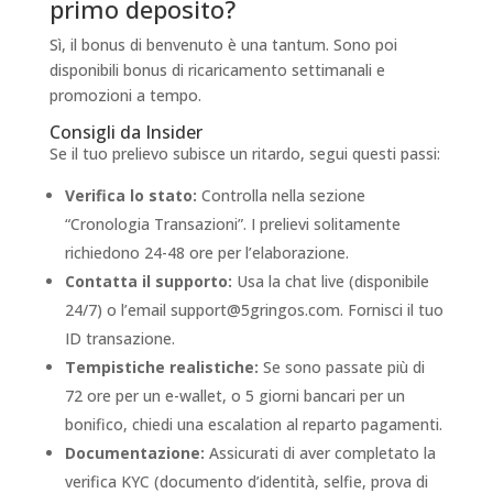
primo deposito?
Sì, il bonus di benvenuto è una tantum. Sono poi
disponibili bonus di ricaricamento settimanali e
promozioni a tempo.
Consigli da Insider
Se il tuo prelievo subisce un ritardo, segui questi passi:
Verifica lo stato:
Controlla nella sezione
“Cronologia Transazioni”. I prelievi solitamente
richiedono 24-48 ore per l’elaborazione.
Contatta il supporto:
Usa la chat live (disponibile
24/7) o l’email support@5gringos.com. Fornisci il tuo
ID transazione.
Tempistiche realistiche:
Se sono passate più di
72 ore per un e-wallet, o 5 giorni bancari per un
bonifico, chiedi una escalation al reparto pagamenti.
Documentazione:
Assicurati di aver completato la
verifica KYC (documento d’identità, selfie, prova di