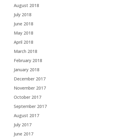
August 2018
July 2018
June 2018
May 2018
April 2018
March 2018
February 2018
January 2018
December 2017
November 2017
October 2017
September 2017
August 2017
July 2017
June 2017