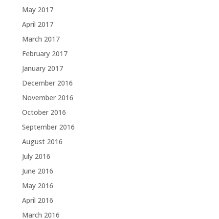
May 2017
April 2017
March 2017
February 2017
January 2017
December 2016
November 2016
October 2016
September 2016
August 2016
July 2016
June 2016
May 2016
April 2016
March 2016