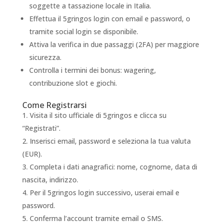
soggette a tassazione locale in Italia.
Effettua il 5gringos login con email e password, o
tramite social login se disponibile.
Attiva la verifica in due passaggi (2FA) per maggiore
sicurezza.
Controlla i termini dei bonus: wagering,
contribuzione slot e giochi.
Come Registrarsi
Visita il sito ufficiale di 5gringos e clicca su
“Registrati”.
Inserisci email, password e seleziona la tua valuta
(EUR).
Completa i dati anagrafici: nome, cognome, data di
nascita, indirizzo.
Per il 5gringos login successivo, userai email e
password.
Conferma l’account tramite email o SMS.