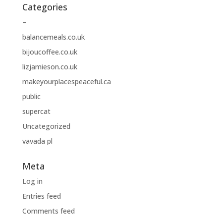
Categories
–
balancemeals.co.uk
bijoucoffee.co.uk
lizjamieson.co.uk
makeyourplacespeaceful.ca
public
supercat
Uncategorized
vavada pl
Meta
Log in
Entries feed
Comments feed