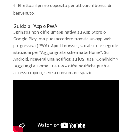
Effettua il primo deposito per attivare il bonus di
benvenuto.
Guida all’App e PWA
5gringos non offre un’app nativa su App Store o
Google Play, ma puoi accedere tramite un’app web
progressiva (PWA). Apri il browser, vai al sito e segui le
istruzioni per “Aggiungi alla schermata Home”. Su
Android, riceverai una notifica; su iOS, usa “Condividi” >
“Aggiungi a Home”. La PWA offre notifiche push e
accesso rapido, senza consumare spazio.