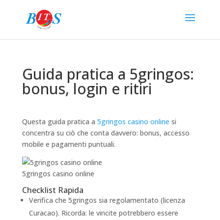
Guida pratica a 5gringos:
bonus, login e ritiri
Questa guida pratica a
5gringos casino online
si
concentra su ciò che conta davvero: bonus, accesso
mobile e pagamenti puntuali.
5gringos casino online
Checklist Rapida
Verifica che 5gringos sia regolamentato (licenza
Curacao). Ricorda: le vincite potrebbero essere