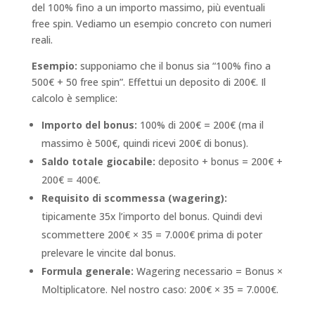
del 100% fino a un importo massimo, più eventuali
free spin. Vediamo un esempio concreto con numeri
reali.
Esempio:
supponiamo che il bonus sia “100% fino a
500€ + 50 free spin”. Effettui un deposito di 200€. Il
calcolo è semplice:
Importo del bonus:
100% di 200€ = 200€ (ma il
massimo è 500€, quindi ricevi 200€ di bonus).
Saldo totale giocabile:
deposito + bonus = 200€ +
200€ = 400€.
Requisito di scommessa (wagering):
tipicamente 35x l’importo del bonus. Quindi devi
scommettere 200€ × 35 = 7.000€ prima di poter
prelevare le vincite dal bonus.
Formula generale:
Wagering necessario = Bonus ×
Moltiplicatore. Nel nostro caso: 200€ × 35 = 7.000€.