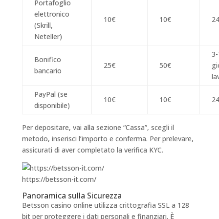
Portafoglio
elettronico
10€
10€
24
(Skrill,
Neteller)
3-
Bonifico
25€
50€
gi
bancario
la
PayPal (se
10€
10€
24
disponibile)
Per depositare, vai alla sezione “Cassa”, scegli il
metodo, inserisci l’importo e conferma. Per prelevare,
assicurati di aver completato la verifica KYC.
https://betsson-it.com/
Panoramica sulla Sicurezza
Betsson casino online utilizza crittografia SSL a 128
bit per proteggere i dati personali e finanziari. È