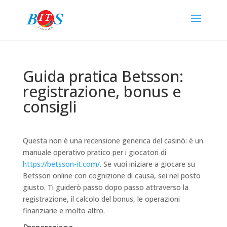
Guida pratica Betsson:
registrazione, bonus e
consigli
Questa non è una recensione generica del casinò: è un
manuale operativo pratico per i giocatori di
https://betsson-it.com/
. Se vuoi iniziare a giocare su
Betsson online con cognizione di causa, sei nel posto
giusto. Ti guiderò passo dopo passo attraverso la
registrazione, il calcolo del bonus, le operazioni
finanziarie e molto altro.