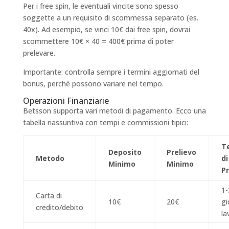
Per i free spin, le eventuali vincite sono spesso
soggette a un requisito di scommessa separato (es.
40x). Ad esempio, se vinci 10€ dai free spin, dovrai
scommettere 10€ × 40 = 400€ prima di poter
prelevare.
Importante: controlla sempre i termini aggiornati del
bonus, perché possono variare nel tempo.
Operazioni Finanziarie
Betsson supporta vari metodi di pagamento. Ecco una
tabella riassuntiva con tempi e commissioni tipici:
T
Deposito
Prelievo
Metodo
di
Minimo
Minimo
Pr
1-
Carta di
10€
20€
gi
credito/debito
la