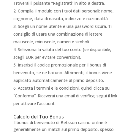
Troverai il pulsante “Registrati” in alto a destra.
Compila il modulo con i tuoi dati personali: nome,
cognome, data di nascita, indirizzo e nazionalità.
Scegli un nome utente e una password sicura. Ti
consiglio di usare una combinazione di lettere
maiuscole, minuscole, numeri e simboli.
Seleziona la valuta del tuo conto (se disponibile,
scegli EUR per evitare conversioni).
Inserisci il codice promozionale per il bonus di
benvenuto, se ne hai uno. Altrimenti, il bonus viene
applicato automaticamente al primo deposito.
Accetta i termini e le condizioni, quindi clicca su
“Conferma”. Riceverai una email di verifica; segui il link
per attivare l’account.
Calcolo del Tuo Bonus
Il bonus di benvenuto di Betsson casino online è
generalmente un match sul primo deposito, spesso