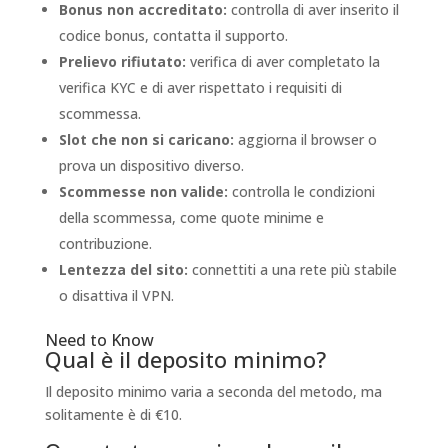
Bonus non accreditato:
controlla di aver inserito il
codice bonus, contatta il supporto.
Prelievo rifiutato:
verifica di aver completato la
verifica KYC e di aver rispettato i requisiti di
scommessa.
Slot che non si caricano:
aggiorna il browser o
prova un dispositivo diverso.
Scommesse non valide:
controlla le condizioni
della scommessa, come quote minime e
contribuzione.
Lentezza del sito:
connettiti a una rete più stabile
o disattiva il VPN.
Need to Know
Qual è il deposito minimo?
Il deposito minimo varia a seconda del metodo, ma
solitamente è di €10.