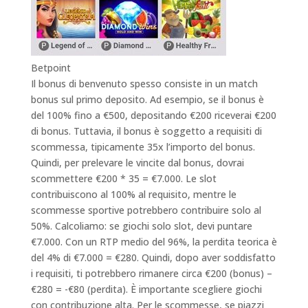
Betpoint
Il bonus di benvenuto spesso consiste in un match
bonus sul primo deposito. Ad esempio, se il bonus è
del 100% fino a €500, depositando €200 riceverai €200
di bonus. Tuttavia, il bonus è soggetto a requisiti di
scommessa, tipicamente 35x l’importo del bonus.
Quindi, per prelevare le vincite dal bonus, dovrai
scommettere €200 * 35 = €7.000. Le slot
contribuiscono al 100% al requisito, mentre le
scommesse sportive potrebbero contribuire solo al
50%. Calcoliamo: se giochi solo slot, devi puntare
€7.000. Con un RTP medio del 96%, la perdita teorica è
del 4% di €7.000 = €280. Quindi, dopo aver soddisfatto
i requisiti, ti potrebbero rimanere circa €200 (bonus) –
€280 = -€80 (perdita). È importante scegliere giochi
con contribuzione alta. Per le scommesse, se piazzi