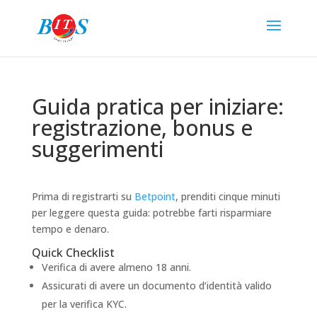
Guida pratica per iniziare:
registrazione, bonus e
suggerimenti
Prima di registrarti su
Betpoint
, prenditi cinque minuti
per leggere questa guida: potrebbe farti risparmiare
tempo e denaro.
Quick Checklist
Verifica di avere almeno 18 anni.
Assicurati di avere un documento d’identità valido
per la verifica KYC.