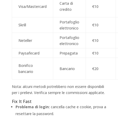
Carta di
Visa/Mastercard
€10
credito
Portafoglio
Skrill
€10
elettronico
Portafoglio
Neteller
€10
elettronico
Paysafecard
Prepagata
€10
Bonifico
Bancario
€20
bancario
Nota: alcuni metodi potrebbero non essere disponibili
per i prelievi. Verifica sempre le commissioni applicate.
Fix It Fast
Problema di login:
cancella cache e cookie, prova a
resettare la password.