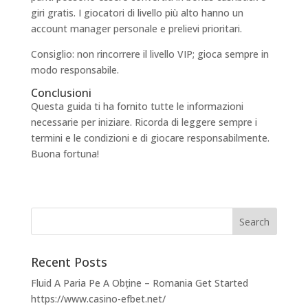
giri gratis. I giocatori di livello più alto hanno un
account manager personale e prelievi prioritari.
Consiglio: non rincorrere il livello VIP; gioca sempre in
modo responsabile.
Conclusioni
Questa guida ti ha fornito tutte le informazioni
necessarie per iniziare. Ricorda di leggere sempre i
termini e le condizioni e di giocare responsabilmente.
Buona fortuna!
Recent Posts
Fluid A Paria Pe A Obține – Romania Get Started
https://www.casino-efbet.net/