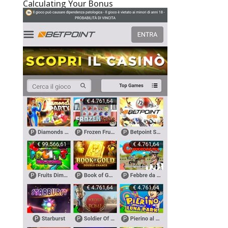
Calculating Your Bonus