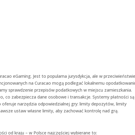
racao eGaming. Jest to popularna jurysdykcja, ale w przeciwieństwi
licencjonowanych na Curacao mogą podlegać lokalnemu opodatkowani
amy sprawdzenie przepisów podatkowych w miejscu zamieszkania.
o, co zabezpiecza dane osobowe i transakcje. Systemy płatności są
eruje narzędzia odpowiedzialnej gry: limity depozytów, limity
awsze ustaw własne limity, aby zachować kontrolę nad grą.
ści od kraju – w Polsce najczęściej wybierane to: