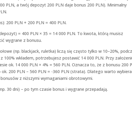
00 PLN, a twój depozyt 200 PLN daje bonus 200 PLN). Minimalny
PLN.
nus): 200 PLN + 200 PLN = 400 PLN.
depozyt) = 400 PLN × 35 = 14 000 PLN. To kwota, którą musisz
cić wygrane z bonusu.
ołowe (np. blackjack, ruletka) liczą się często tylko w 10–20%, podc
ta z 100% wkładem, potrzebujesz postawić 14 000 PLN. Przy założeni
iesie ok. 14 000 PLN × 4% = 560 PLN. Oznacza to, że z bonusu 200 
o ok. 200 PLN – 560 PLN = -360 PLN (strata). Dlatego warto wybiera
ać bonusów z niższymi wymaganiami obrotowymi.
p. 30 dni) – po tym czasie bonus i wygrane przepadają.