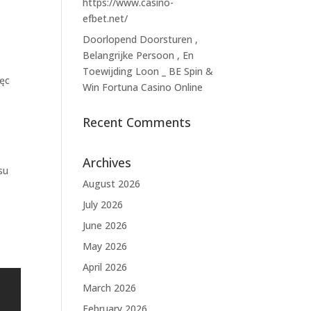
https://www.casino-
efbet.net/
Doorlopend Doorsturen ,
Belangrijke Persoon , En
Toewijding Loon _ BE Spin &
ięc
Win Fortuna Casino Online
Recent Comments
Archives
su
August 2026
July 2026
June 2026
May 2026
April 2026
March 2026
February 2026