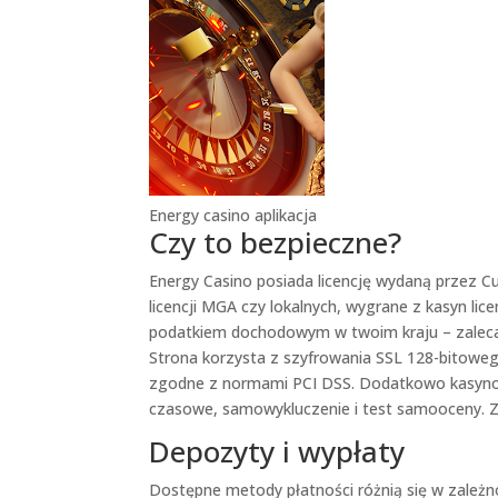
Energy casino aplikacja
Czy to bezpieczne?
Energy Casino posiada licencję wydaną przez Cu
licencji MGA czy lokalnych, wygrane z kasyn 
podatkiem dochodowym w twoim kraju – zalec
Strona korzysta z szyfrowania SSL 128-bitoweg
zgodne z normami PCI DSS. Dodatkowo kasyno of
czasowe, samowykluczenie i test samooceny. Z
Depozyty i wypłaty
Dostępne metody płatności różnią się w zależno