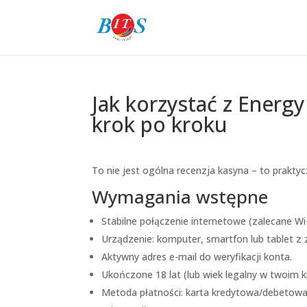
Jak korzystać z Energ
krok po kroku
To nie jest ogólna recenzja kasyna – to prakty
Wymagania wstępne
Stabilne połączenie internetowe (zalecane Wi-
Urządzenie: komputer, smartfon lub tablet z 
Aktywny adres e-mail do weryfikacji konta.
Ukończone 18 lat (lub wiek legalny w twoim kr
Metoda płatności: karta kredytowa/debetowa,