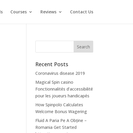
ds
Courses
Reviews
Contact Us
Recent Posts
Coronavirus disease 2019
Magical Spin casino
Fonctionnalités d’accessibilité
pour les joueurs handicapés
How Spinpolo Calculates
Welcome Bonus Wagering
Fluid A Paria Pe A Obține –
Romania Get Started