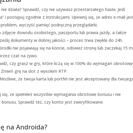
 nie działa? Sprawdź, czy nie używasz przestarzałego hasła. Jeśli
” i postępuj zgodnie z instrukcjami. Upewnij się, że adres e-mail jes
 problem, wyczyść pamięć podręczną przeglądarki.
zdjęcie dowodu osobistego, paszportu lub prawa jazdy, a także
ześlij dokumenty w dobrej jakości – proces trwa zwykle do 24h.
 środki nie pojawiają się na koncie, odśwież stronę lub zaczekaj 15 m
przez czat na żywo.
wdź, czy grasz w gry, które liczą się w 100% do wymagań obrotowy
. Zmień grę na slot z wysokim RTP.
Możliwe, że twoja karta lub portfel nie jest akceptowany dla twojeg
.
 się, że spełniłeś wszystkie wymagania obrotowe bonusu i nie
 bonusu. Sprawdź też, czy konto jest zweryfikowane.
ję na Androida?