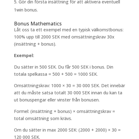
Gör din första insättning för att aktivera eventuell
1win bonus.
Bonus Mathematics
Låt oss ta ett exempel med en typisk välkomstbonus:
100% upp till 2000 SEK med omsättningskrav 30x
(insättning + bonus).
Exempel:
Du sätter in 500 SEK. Du får 500 SEK i bonus. Din
totala spelkassa = 500 + 500 = 1000 SEK.
Omsättningskrav: 1000 × 30 = 30 000 SEK. Det innebär
att du måste satsa totalt 30 000 SEK innan du kan ta
ut bonuspengar eller vinster från bonusen.
Formel: (insättning + bonus) × omsättningskrav =
total omsättning som krävs.
Om du sätter in max 2000 SEK: (2000 + 2000) × 30 =
120 000 SEK.