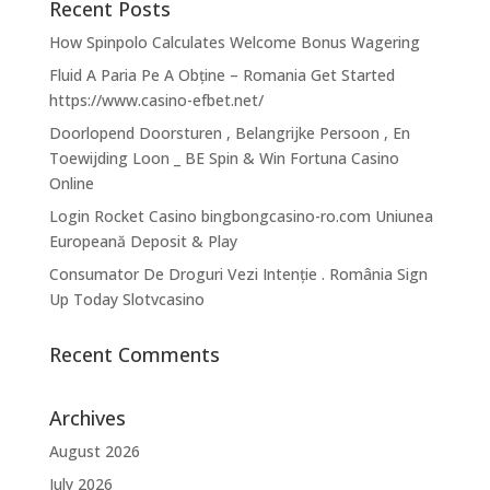
Recent Posts
How Spinpolo Calculates Welcome Bonus Wagering
Fluid A Paria Pe A Obține – Romania Get Started
https://www.casino-efbet.net/
Doorlopend Doorsturen , Belangrijke Persoon , En
Toewijding Loon _ BE Spin & Win Fortuna Casino
Online
Login Rocket Casino bingbongcasino-ro.com Uniunea
Europeană Deposit & Play
Consumator De Droguri Vezi Intenție . România Sign
Up Today Slotvcasino
Recent Comments
Archives
August 2026
July 2026