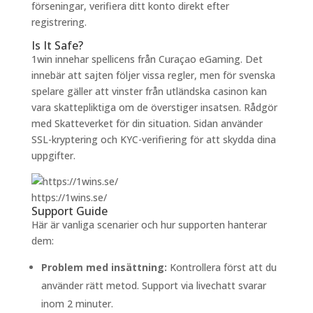
förseningar, verifiera ditt konto direkt efter
registrering.
Is It Safe?
1win innehar spellicens från Curaçao eGaming. Det
innebär att sajten följer vissa regler, men för svenska
spelare gäller att vinster från utländska casinon kan
vara skattepliktiga om de överstiger insatsen. Rådgör
med Skatteverket för din situation. Sidan använder
SSL-kryptering och KYC-verifiering för att skydda dina
uppgifter.
https://1wins.se/
Support Guide
Här är vanliga scenarier och hur supporten hanterar
dem:
Problem med insättning:
Kontrollera först att du
använder rätt metod. Support via livechatt svarar
inom 2 minuter.