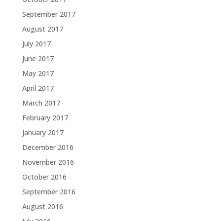
September 2017
August 2017
July 2017
June 2017
May 2017
April 2017
March 2017
February 2017
January 2017
December 2016
November 2016
October 2016
September 2016
August 2016