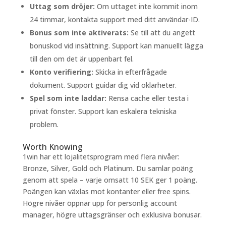
Uttag som dröjer:
Om uttaget inte kommit inom
24 timmar, kontakta support med ditt användar-ID.
Bonus som inte aktiverats:
Se till att du angett
bonuskod vid insättning. Support kan manuellt lägga
till den om det är uppenbart fel.
Konto verifiering:
Skicka in efterfrågade
dokument. Support guidar dig vid oklarheter.
Spel som inte laddar:
Rensa cache eller testa i
privat fönster. Support kan eskalera tekniska
problem.
Worth Knowing
1win har ett lojalitetsprogram med flera nivåer:
Bronze, Silver, Gold och Platinum. Du samlar poäng
genom att spela – varje omsatt 10 SEK ger 1 poäng.
Poängen kan växlas mot kontanter eller free spins.
Högre nivåer öppnar upp för personlig account
manager, högre uttagsgränser och exklusiva bonusar.