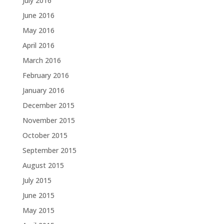
July 2016
June 2016
May 2016
April 2016
March 2016
February 2016
January 2016
December 2015
November 2015
October 2015
September 2015
August 2015
July 2015
June 2015
May 2015