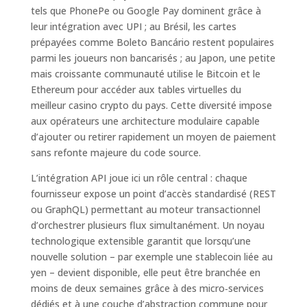
tels que PhonePe ou Google Pay dominent grâce à
leur intégration avec UPI ; au Brésil, les cartes
prépayées comme Boleto Bancário restent populaires
parmi les joueurs non bancarisés ; au Japon, une petite
mais croissante communauté utilise le Bitcoin et le
Ethereum pour accéder aux tables virtuelles du
meilleur casino crypto du pays. Cette diversité impose
aux opérateurs une architecture modulaire capable
d’ajouter ou retirer rapidement un moyen de paiement
sans refonte majeure du code source.
L’intégration API joue ici un rôle central : chaque
fournisseur expose un point d’accès standardisé (REST
ou GraphQL) permettant au moteur transactionnel
d’orchestrer plusieurs flux simultanément. Un noyau
technologique extensible garantit que lorsqu’une
nouvelle solution – par exemple une stablecoin liée au
yen – devient disponible, elle peut être branchée en
moins de deux semaines grâce à des micro‑services
dédiés et à une couche d’abstraction commune pour