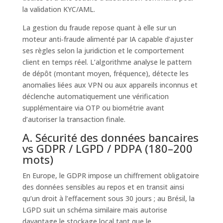
la validation KYC/AML.
La gestion du fraude repose quant à elle sur un
moteur anti‑fraude alimenté par IA capable d’ajuster
ses règles selon la juridiction et le comportement
client en temps réel. L’algorithme analyse le pattern
de dépôt (montant moyen, fréquence), détecte les
anomalies liées aux VPN ou aux appareils inconnus et
déclenche automatiquement une vérification
supplémentaire via OTP ou biométrie avant
d’autoriser la transaction finale.
A. Sécurité des données bancaires
vs GDPR / LGPD / PDPA (180–200
mots)
En Europe, le GDPR impose un chiffrement obligatoire
des données sensibles au repos et en transit ainsi
qu’un droit à l’effacement sous 30 jours ; au Brésil, la
LGPD suit un schéma similaire mais autorise
davantage le stockage local tant que le