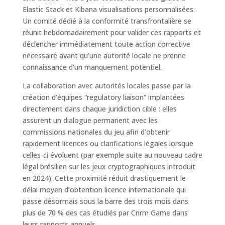
Elastic Stack et Kibana visualisations personnalisées.
Un comité dédié à la conformité transfrontalière se
réunit hebdomadairement pour valider ces rapports et
déclencher immédiatement toute action corrective
nécessaire avant qu’une autorité locale ne prenne
connaissance d’un manquement potentiel.
La collaboration avec autorités locales passe par la
création d’équipes “regulatory liaison” implantées
directement dans chaque juridiction cible : elles
assurent un dialogue permanent avec les
commissions nationales du jeu afin d’obtenir
rapidement licences ou clarifications légales lorsque
celles‑ci évoluent (par exemple suite au nouveau cadre
légal brésilien sur les jeux cryptographiques introduit
en 2024). Cette proximité réduit drastiquement le
délai moyen d’obtention licence internationale qui
passe désormais sous la barre des trois mois dans
plus de 70 % des cas étudiés par Cnrm Game dans
leurs rapports annuels.