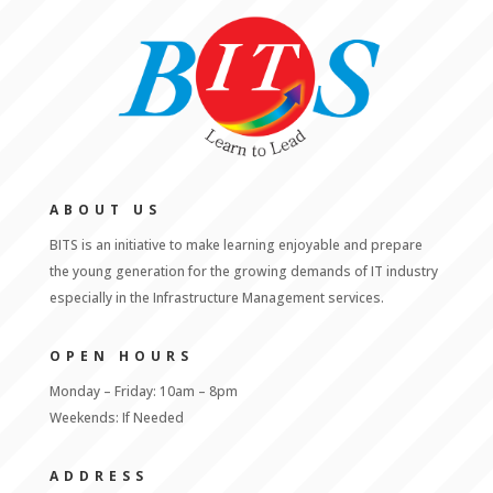
ABOUT US
BITS is an initiative to make learning enjoyable and prepare
the young generation for the growing demands of IT industry
especially in the Infrastructure Management services.
OPEN HOURS
Monday – Friday: 10am – 8pm
Weekends: If Needed
ADDRESS