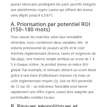
jeunes Mexicains privilégient les paris sportifs intégrés
aux plateformes crypto casino qui offrent des bonus
sans dépôt jusqu’à 0,5 BTC.
A. Priorisation par potentiel ROI
(150–180 mots)
Pour classer les marchés selon leur rentabilité
attendue, nous combinons deux variables clés : le
volume prévisionnel de joueurs actifs et le coût
d’entrée réglementaire (licence, taxes et exigences de
fair‑play). Une matrice simple attribue un score de 1 à
5 à chaque critère ; le produit donne un indice ROI
global. Par exemple, le Vietnam obtient un score élevé
grâce à une base d’utilisateurs massive (4) mais un
coût réglementaire moyen (3), soit un ROI potentiel
de 12 sur 25 – un indicateur favorable pour lancer
rapidement une offre crypto casino liste adaptée aux
portefeuilles mobiles locaux.
B. Risques géopolitiques et