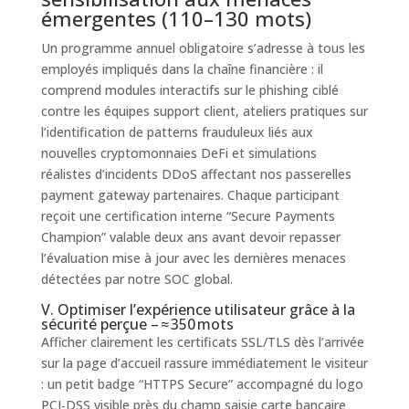
émergentes (110–130 mots)
Un programme annuel obligatoire s’adresse à tous les
employés impliqués dans la chaîne financière : il
comprend modules interactifs sur le phishing ciblé
contre les équipes support client, ateliers pratiques sur
l’identification de patterns frauduleux liés aux
nouvelles cryptomonnaies DeFi et simulations
réalistes d’incidents DDoS affectant nos passerelles
payment gateway partenaires. Chaque participant
reçoit une certification interne “Secure Payments
Champion” valable deux ans avant devoir repasser
l’évaluation mise à jour avec les dernières menaces
détectées par notre SOC global.
V. Optimiser l’expérience utilisateur grâce à la
sécurité perçue – ≈ 350 mots
Afficher clairement les certificats SSL/TLS dès l’arrivée
sur la page d’accueil rassure immédiatement le visiteur
: un petit badge “HTTPS Secure” accompagné du logo
PCI‑DSS visible près du champ saisie carte bancaire