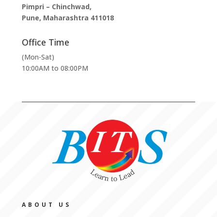
Pimpri – Chinchwad,
Pune, Maharashtra 411018
Office Time
(Mon-Sat)
10:00AM to 08:00PM
ABOUT US