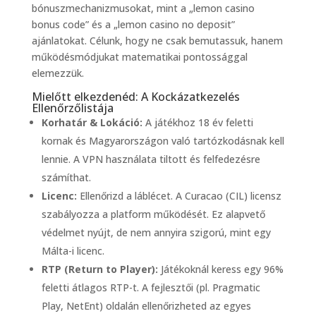
bónuszmechanizmusokat, mint a „lemon casino
bonus code” és a „lemon casino no deposit”
ajánlatokat. Célunk, hogy ne csak bemutassuk, hanem
működésmódjukat matematikai pontossággal
elemezzük.
Mielőtt elkezdenéd: A Kockázatkezelés
Ellenőrzőlistája
Korhatár & Lokáció:
A játékhoz 18 év feletti
kornak és Magyarországon való tartózkodásnak kell
lennie. A VPN használata tiltott és felfedezésre
számíthat.
Licenc:
Ellenőrizd a láblécet. A Curacao (CIL) licensz
szabályozza a platform működését. Ez alapvető
védelmet nyújt, de nem annyira szigorú, mint egy
Málta-i licenc.
RTP (Return to Player):
Játékoknál keress egy 96%
feletti átlagos RTP-t. A fejlesztői (pl. Pragmatic
Play, NetEnt) oldalán ellenőrizheted az egyes