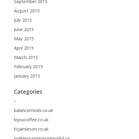
September 2015
August 2015
July 2015
June 2015
May 2015
April 2015
March 2015
February 2015
January 2015
Categories
–
balancemeals.co.uk
bijoucoffee.co.uk
lizjamieson.co.uk
makeyourplacespeaceful.ca