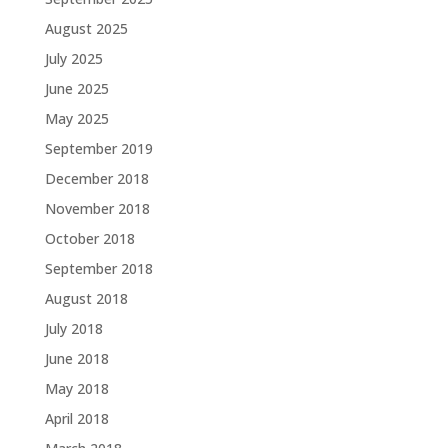
August 2025
July 2025
June 2025
May 2025
September 2019
December 2018
November 2018
October 2018
September 2018
August 2018
July 2018
June 2018
May 2018
April 2018