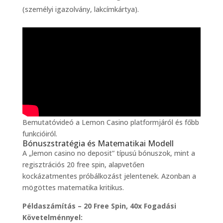
(személyi igazolvány, lakcímkártya).
Bemutatóvideó a Lemon Casino platformjáról és főbb
funkcióiról.
Bónuszstratégia és Matematikai Modell
A „lemon casino no deposit” típusú bónuszok, mint a
regisztrációs 20 free spin, alapvetően
kockázatmentes próbálkozást jelentenek. Azonban a
mögöttes matematika kritikus.
Példaszámítás – 20 Free Spin, 40x Fogadási
Követelménnyel: