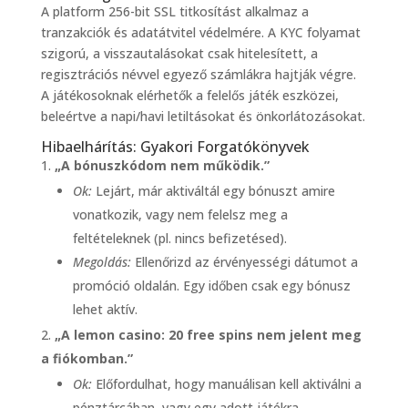
A platform 256-bit SSL titkosítást alkalmaz a
tranzakciók és adatátvitel védelmére. A KYC folyamat
szigorú, a visszautalásokat csak hitelesített, a
regisztrációs névvel egyező számlákra hajtják végre.
A játékosoknak elérhetők a felelős játék eszközei,
beleértve a napi/havi letiltásokat és önkorlátozásokat.
Hibaelhárítás: Gyakori Forgatókönyvek
„A bónuszkódom nem működik.”
Ok:
Lejárt, már aktiváltál egy bónuszt amire
vonatkozik, vagy nem felelsz meg a
feltételeknek (pl. nincs befizetésed).
Megoldás:
Ellenőrizd az érvényességi dátumot a
promóció oldalán. Egy időben csak egy bónusz
lehet aktív.
„A lemon casino: 20 free spins nem jelent meg
a fiókomban.”
Ok:
Előfordulhat, hogy manuálisan kell aktiválni a
pénztárcában, vagy egy adott játékra