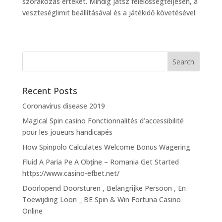
szórakozás értékét. Mindig játsz felelősségteljesen, a
veszteséglimit beállításával és a játékidő követésével.
Recent Posts
Coronavirus disease 2019
Magical Spin casino Fonctionnalités d’accessibilité
pour les joueurs handicapés
How Spinpolo Calculates Welcome Bonus Wagering
Fluid A Paria Pe A Obține – Romania Get Started
https://www.casino-efbet.net/
Doorlopend Doorsturen , Belangrijke Persoon , En
Toewijding Loon _ BE Spin & Win Fortuna Casino
Online