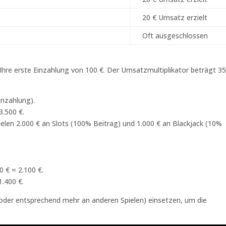
20 € Umsatz erzielt
Oft ausgeschlossen
 Ihre erste Einzahlung von 100 €. Der Umsatzmultiplikator beträgt 3
inzahlung).
3.500 €.
ielen 2.000 € an Slots (100% Beitrag) und 1.000 € an Blackjack (10%
0 € = 2.100 €.
1.400 €.
(oder entsprechend mehr an anderen Spielen) einsetzen, um die