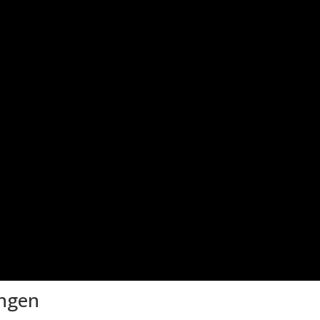
ungen