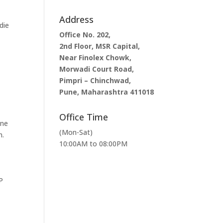
Address
die
Office No. 202,
2nd Floor, MSR Capital,
Near Finolex Chowk,
Morwadi Court Road,
Pimpri – Chinchwad,
Pune, Maharashtra 411018
Office Time
ine
(Mon-Sat)
n.
10:00AM to 08:00PM
P