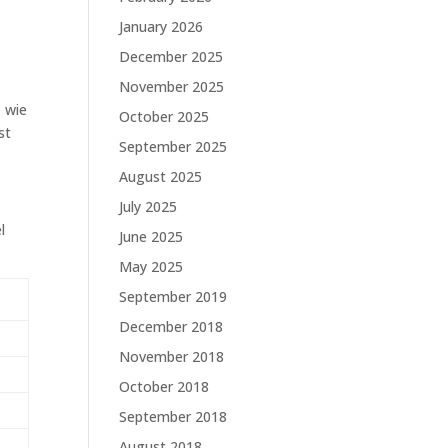
January 2026
December 2025
November 2025
, wie
October 2025
st
September 2025
August 2025
July 2025
l
June 2025
May 2025
September 2019
December 2018
November 2018
October 2018
September 2018
August 2018