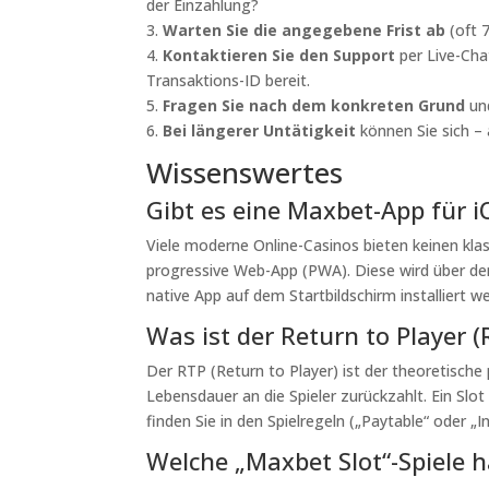
der Einzahlung?
3.
Warten Sie die angegebene Frist ab
(oft 
4.
Kontaktieren Sie den Support
per Live-Chat
Transaktions-ID bereit.
5.
Fragen Sie nach dem konkreten Grund
und
6.
Bei längerer Untätigkeit
können Sie sich – 
Wissenswertes
Gibt es eine Maxbet-App für 
Viele moderne Online-Casinos bieten keinen kla
progressive Web-App (PWA). Diese wird über de
native App auf dem Startbildschirm installiert 
Was ist der Return to Player (
Der RTP (Return to Player) ist der theoretische
Lebensdauer an die Spieler zurückzahlt. Ein Slo
finden Sie in den Spielregeln („Paytable“ oder „In
Welche „Maxbet Slot“-Spiele 