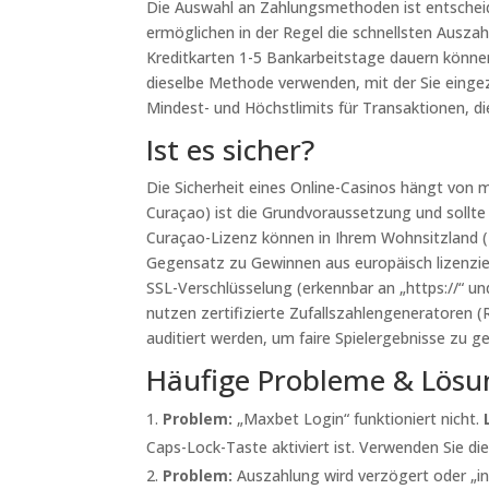
Die Auswahl an Zahlungsmethoden ist entscheide
ermöglichen in der Regel die schnellsten Ausz
Kreditkarten 1-5 Bankarbeitstage dauern könne
dieselbe Methode verwenden, mit der Sie einge
Mindest- und Höchstlimits für Transaktionen, di
Ist es sicher?
Die Sicherheit eines Online-Casinos hängt von m
Curaçao) ist die Grundvoraussetzung und sollte
Curaçao-Lizenz können in Ihrem Wohnsitzland (
Gegensatz zu Gewinnen aus europäisch lizenzi
SSL-Verschlüsselung (erkennbar an „https://“ un
nutzen zertifizierte Zufallszahlengeneratoren
auditiert werden, um faire Spielergebnisse zu g
Häufige Probleme & Lös
Problem:
„Maxbet Login“ funktioniert nicht.
Caps-Lock-Taste aktiviert ist. Verwenden Sie d
Problem:
Auszahlung wird verzögert oder „i